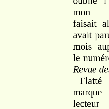
oublié l
mon co
faisait a
avait par
mois aup
le numér
Revue de
Flatt
marque d
lecteu