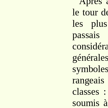
Après a
le tour 
les plu
passa
considéra
généra
symbol
rangea
classes 
soumis à