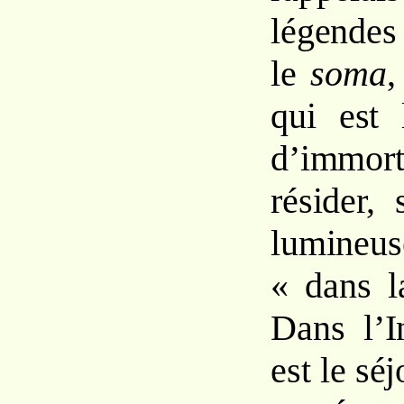
légendes
le
soma
,
qui est
d’immorta
résider,
lumineus
« dans l
Dans l’I
est le sé