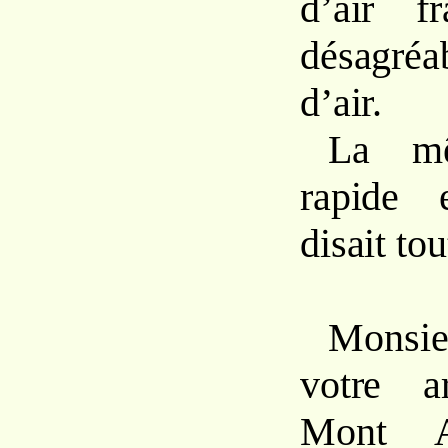
d’air f
désagré
d’air.
La mê
rapide 
disait tou
Monsi
votre a
Mont A