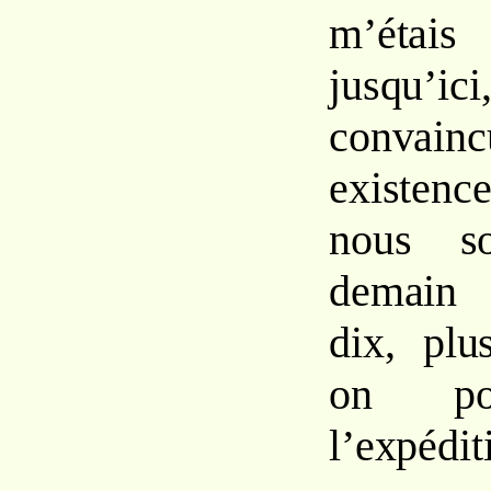
m’étais
jusqu’
convai
existenc
nous s
demain
dix, plu
on pou
l’expédit