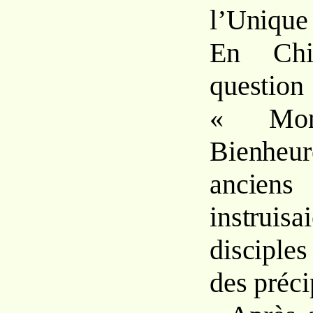
l’Unique
En Chi
ques
« Mon
Bienheur
ancie
instrui
disciple
des préci