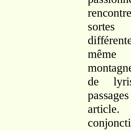
rencontr
sortes 
différe
même 
montagne
de lyri
passa
article
conjon