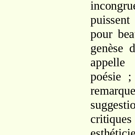
incongr
puissent
pour bea
genèse d
appelle
poésie ;
remarqu
sugge
critiq
esthét