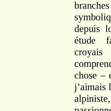
branc
symboli
depuis 
étude f
croyais
compre
chose – e
j’aimais
alpiniste,
passio