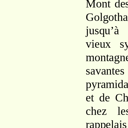
Mont des
Golgot
jusqu’à
vieux s
montag
savantes
pyramid
et de Ch
chez le
rappelai