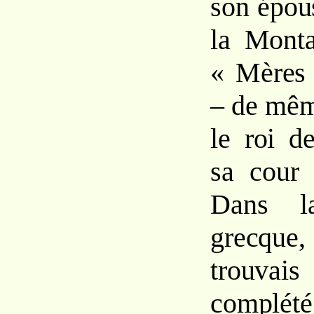
son épous
la Monta
« Mères
– de mêm
le roi d
sa cour 
Dans l
grecque,
trouvai
complété