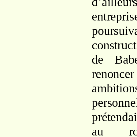
d’aill
entre
poursu
construct
de Babe
renonc
ambition
personnel
prétenda
au ro