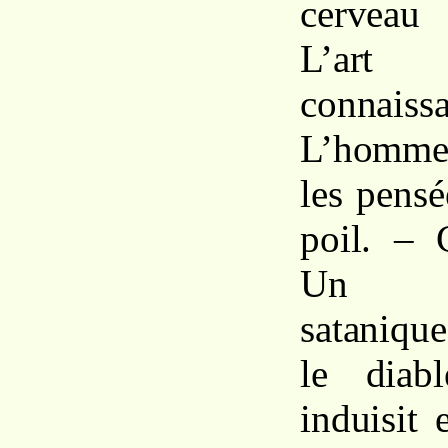
cerveau
L’art
conna
L’homme 
les pensé
poil. – 
Un m
sataniq
le diab
induisit 