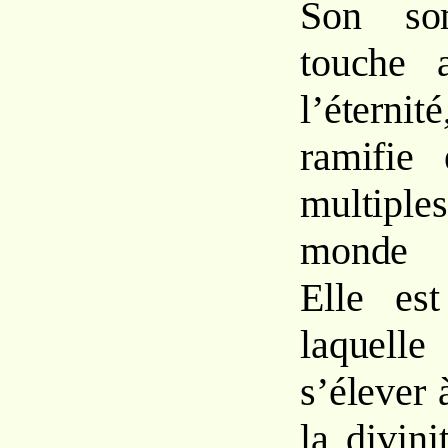
Son so
touche
l’éternit
ramifie 
multip
monde 
Elle es
laquelle
s’élever à
la divini