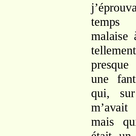
j’éprou
temps 
malaise 
tellemen
presque
une fanta
qui, su
m’avait 
mais qui
était un