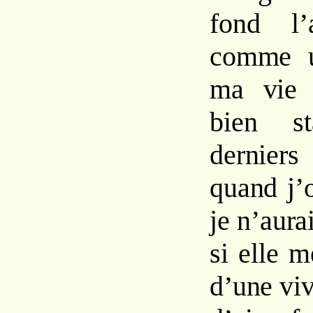
fond l’
comme u
ma vie 
bien st
derniers
quand j’o
je n’aura
si elle me
d’une viv