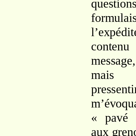
questio
formu
l’expé
contenu
messag
mais 
pressent
m’évoqua
« pavé 
aux greno