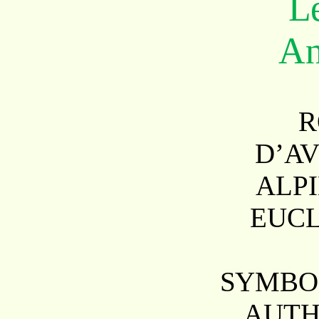
L
An
R
D’A
ALPI
EUCL
SYMBO
AUTH