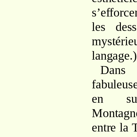
s’efforc
les des
mystéri
langage.)
Dans 
fabuleuse
en sub
Montagn
entre la T