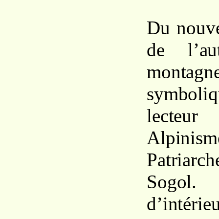
Du nouve
de l’a
montagn
symbol
lecteu
Alpinism
Patriarc
Sogol.
d’inté