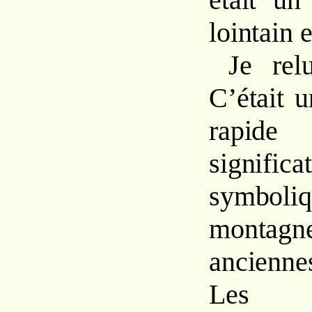
lointain e
Je relu
C’était 
rapid
significa
symbol
montag
ancienne
Les d