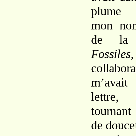
plume q
mon nom
de l
Fossiles
,
collabora
m’avait 
lettre
tournant
de douceu