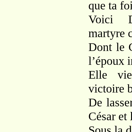
que ta foi
Voici D
martyre 
Dont le C
l’époux 
Elle vi
victoire 
De lasse
César et 
Sous la d