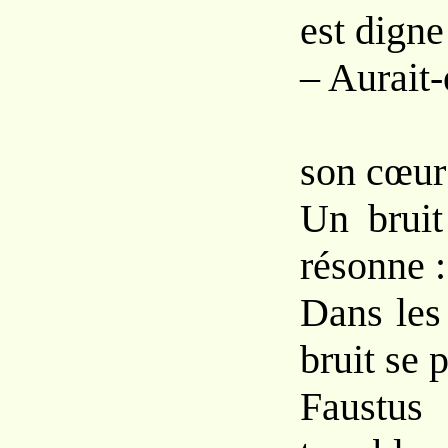
est digne
– Aurait-e
– 
son cœur 
Un bruit
résonne :
Dans les 
bruit se p
Faustu