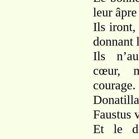
leur âpre
Ils iront,
donnant l
Ils n’a
cœur, 
courage.
Donatil
Faustus v
Et le d