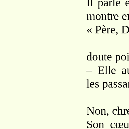
Il parle 
montre en
« Père, D
– N
doute poi
– Elle au
les passa
Non, chré
Son cœur