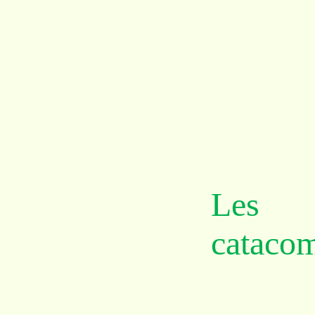
Les f
cataco