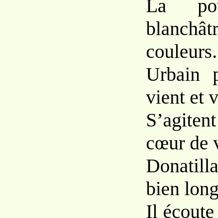
La po
blanchâ
couleurs.
Urbain p
vient et v
S’agitent
cœur de v
Donatill
bien long
Il écoute