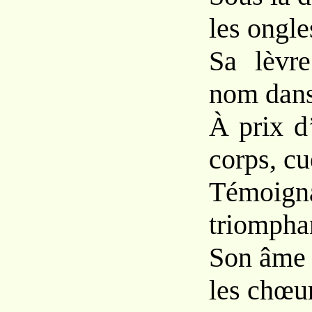
les ongle
Sa lèvr
nom dans
À prix d’
corps, cu
Témoig
triomphan
Son âme 
les chœu