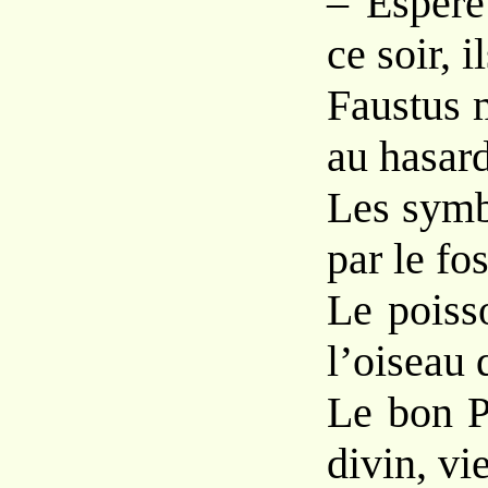
– Espère
ce soir, i
Faustus 
au hasard
Les symb
par le fos
Le poisso
l’oiseau 
Le bon Pa
divin, vi