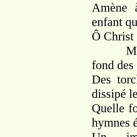
Amène à
enfant qu
Ô Christ 
Mais t
fond des
Des torc
dissipé l
Quelle fo
hymnes é
Un imm