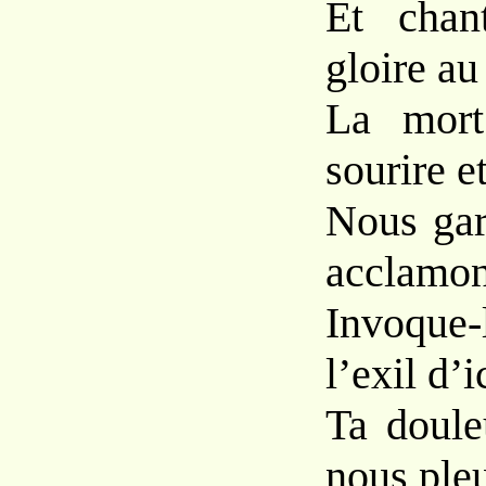
Et chan
gloire au
La mort
sourire e
Nous gar
acclamon
Invoque-
l’exil d’i
Ta douleu
nous pleu