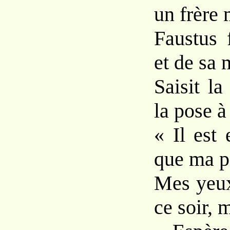
un frère 
Faustus f
et de sa 
Saisit la
la pose à
« Il est 
que ma p
Mes yeux
ce soir, 