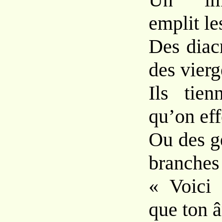
emplit le
Des diacr
des vierg
Ils tien
qu’on eff
Ou des ge
branches 
« Voici 
que ton 