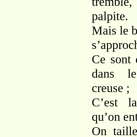
tremble,
palpite.
Mais le b
s’approc
Ce sont 
dans l
creuse ;
C’est l
qu’on ent
On taill