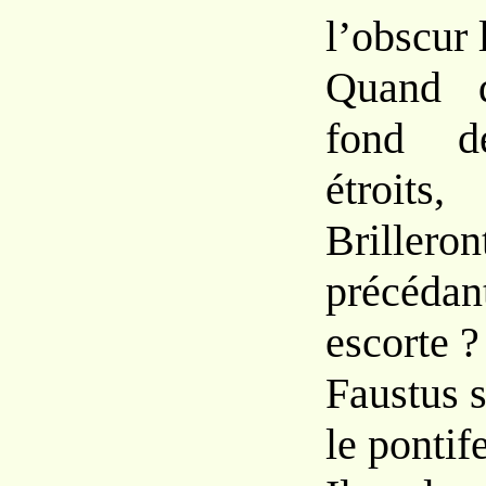
l’obscur 
Quand d
fond d
étroits,
Brillero
précéd
escorte ?
Faustus s
le pontif