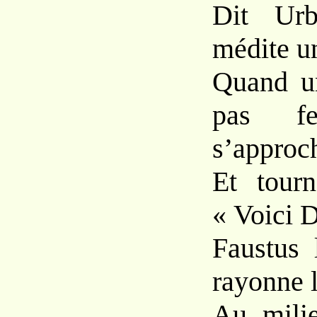
Dit Urb
médite u
Quand un
pas fe
s’approc
Et tourn
« Voici D
Faustus 
rayonne l
Au mili