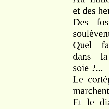
et des heu
Des fos
soulèvent
Quel far
dans la
soie ?...
Le cortèg
marchent 
Et le di