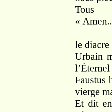
Tous m
« Amen..
Q
le diacre 
Urbain m
l’Éternel
Faustus b
vierge m
Et dit e