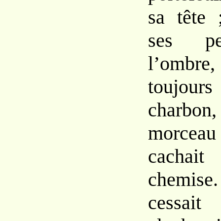
sa tête 
ses pe
l’ombre
toujou
charbo
morceau 
cacha
chemise
cessai