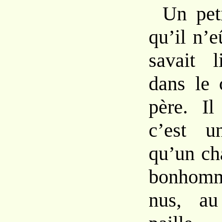
Un peti
qu’il n’e
savait l
dans le
père. Il
c’est u
qu’un ch
bonhomm
nus, a