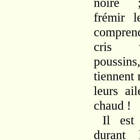
noire 
frémir l
compren
cris 
poussi
tiennent
leurs ai
chaud !
Il est
durant 