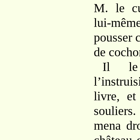
M. le cu
lui-mêm
pousser c
de cocho
Il l
l’instr
livre, e
souliers
mena dro