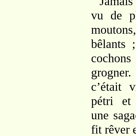
Jamais
vu de p
mouton
bêlants 
cochons
grogner.
c’était 
pétri e
une saga
fit rêver