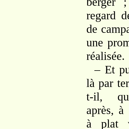
berger ;
regard d
de campa
une prom
réalisée.
– Et pu
là par t
t-il, q
après, à
à plat 