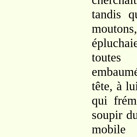
tandis q
moutons, 
épluchai
toutes
embaumé
tête, à l
qui frém
soupir du
mobile 