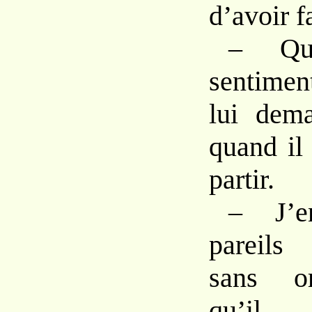
d’avoir f
– Qu
sentimen
lui dema
quand il
partir.
– J’e
pareils 
sans or
qu’il 