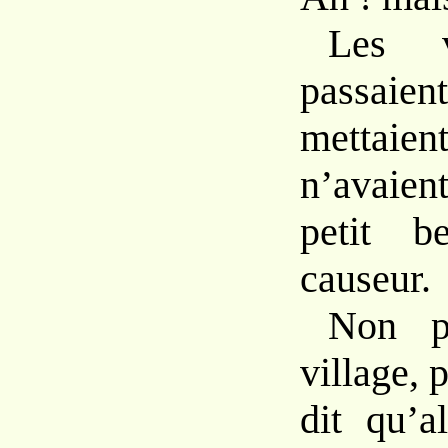
Les v
passa
mettaient
n’avaien
petit b
causeur.
Non p
village, 
dit qu’a