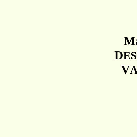
Ma
D
E
V