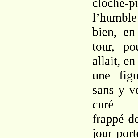
cloche
l’humbl
bien, en
tour, po
allait, en
une figu
sans y vo
curé r
frappé d
jour por