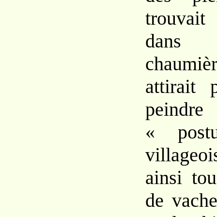
trouvai
dans 
chaumi
attirait
pein
« post
villageo
ainsi tou
de vache