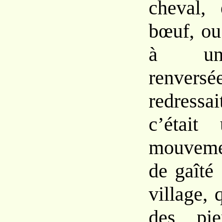
cheval, 
bœuf, ou
à une
renver
redressa
c’était
mouvemen
de gaîté
village, q
des pie