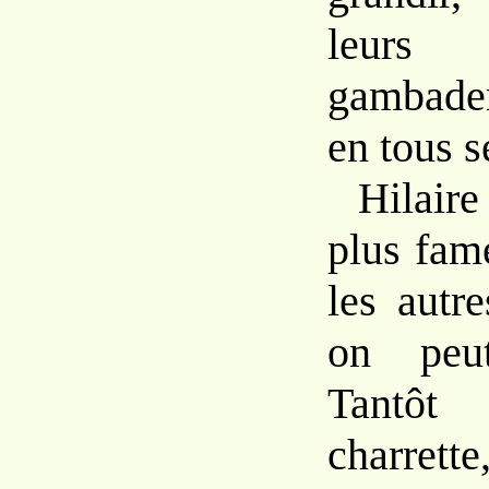
leurs
gambader
en tous s
Hilaire
plus fame
les autre
on peu
Tantô
charrette