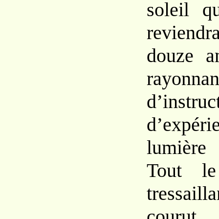
soleil q
reviendr
douze an
rayonnan
d’instruc
d’expé
lumière 
Tout le
tressai
courut