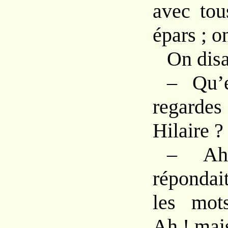
avec tou
épars ; on
On disa
– Qu’e
regardes
Hilaire ?
– Ah 
répondait
les mot
Ah ! mai