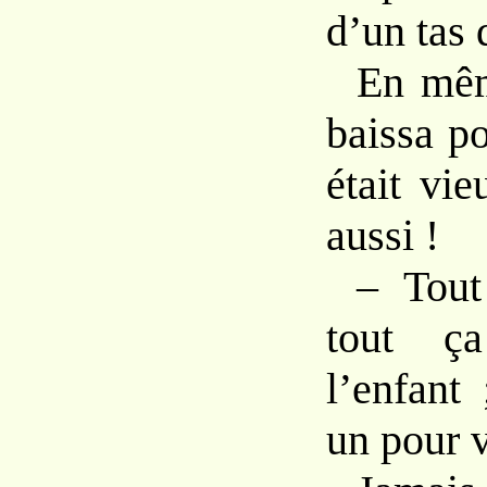
d’un tas 
En mêm
baissa po
était vi
aussi !
– Tout
tout ç
l’enfant
un pour 