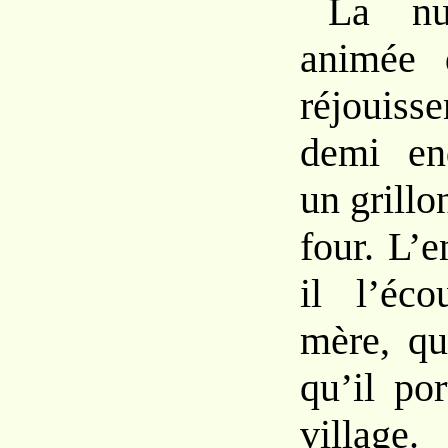
La nu
animée 
réjouis
demi en
un grillo
four. L’e
il l’éc
mère, qui
qu’il po
village.