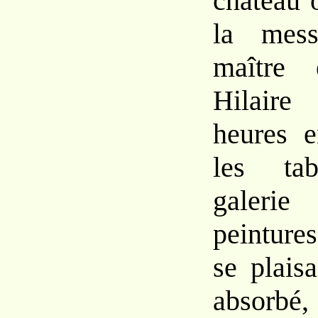
château o
la mes
maître 
Hilaire
heures e
les ta
galeri
peinture
se plaisa
absorbé,