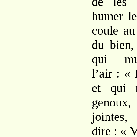
de les 
humer le
coule au
du bien,
qui mu
l’air : «
et qui 
genoux
jointes
dire : « 