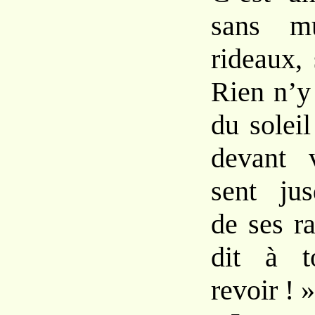
sans mu
rideaux, 
Rien n’y
du soleil
devant 
sent jus
de ses r
dit à 
revoir ! »