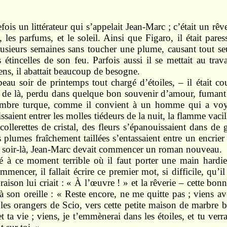
fois un littérateur qui s’appelait Jean-Marc ; c’était un rêve
 les parfums, et le soleil. Ainsi que Figaro, il était pares
plusieurs semaines sans toucher une plume, causant tout se
s étincelles de son feu. Parfois aussi il se mettait au trav
ens, il abattait beaucoup de besogne.
eau soir de printemps tout chargé d’étoiles, – il était c
 de là, perdu dans quelque bon souvenir d’amour, fumant 
mbre turque, comme il convient à un homme qui a voy
issaient entrer les molles tiédeurs de la nuit, la flamme vaci
 collerettes de cristal, des fleurs s’épanouissaient dans de 
 plumes fraîchement taillées s’entassaient entre un encrier 
e soir-là, Jean-Marc devait commencer un roman nouveau.
ivé à ce moment terrible où il faut porter une main hardie
commencer, il fallait écrire ce premier mot, si difficile, qu’i
 raison lui criait : « À l’œuvre ! » et la rêverie – cette b
 son oreille : « Reste encore, ne me quitte pas ; viens a
les orangers de Scio, vers cette petite maison de marbre 
t ta vie ; viens, je t’emmènerai dans les étoiles, et tu ver