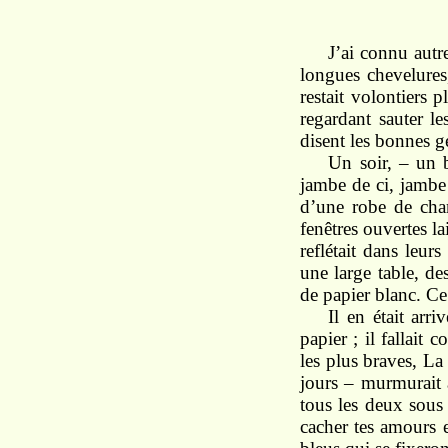
J’ai connu autre
longues chevelures,
restait volontiers 
regardant sauter le
disent les bonnes g
Un soir, – un b
jambe de ci, jambe
d’une robe de cha
fenêtres ouvertes la
reflétait dans leurs
une large table, des
de papier blanc. C
Il en était arr
papier ; il fallait 
les plus braves, La
jours – murmurait à
tous les deux sous 
cacher tes amours e