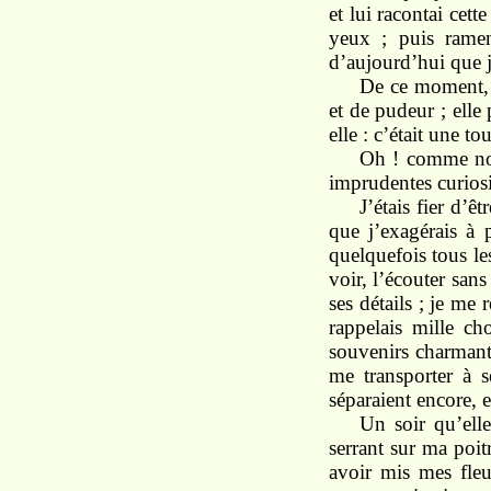
et lui racontai cett
yeux ; puis ramen
d’aujourd’hui que j
De ce moment, s
et de pudeur ; elle
elle : c’était une t
Oh ! comme nous
imprudentes curiosi
J’étais fier d’ê
que j’exagérais à 
quelquefois tous les
voir, l’écouter sans
ses détails ; je me 
rappelais mille ch
souvenirs charmants
me transporter à s
séparaient encore, e
Un soir qu’elle
serrant sur ma poit
avoir mis mes fleu