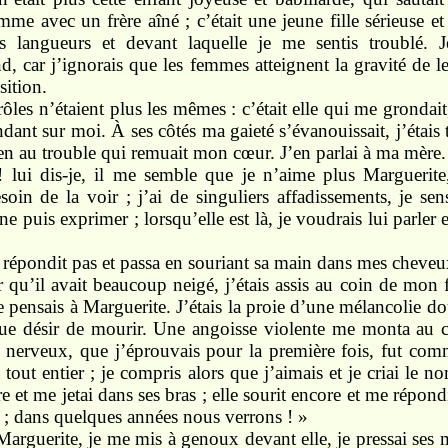
me avec un frère aîné ; c’était une jeune fille sérieuse et
les langueurs et devant laquelle je me sentis troublé.
 car j’ignorais que les femmes atteignent la gravité de l
sition.
ôles n’étaient plus les mêmes : c’était elle qui me grondait
dant sur moi. À ses côtés ma gaieté s’évanouissait, j’étais t
en au trouble qui remuait mon cœur. J’en parlai à ma mère.
lui dis-je, il me semble que je n’aime plus Marguerite
esoin de la voir ; j’ai de singuliers affadissements, je s
 ne puis exprimer ; lorsqu’elle est là, je voudrais lui parler 
épondit pas et passa en souriant sa main dans mes cheveu
 qu’il avait beaucoup neigé, j’étais assis au coin de mon 
 je pensais à Marguerite. J’étais la proie d’une mélancolie do
gue désir de mourir. Une angoisse violente me monta au c
e nerveux, que j’éprouvais pour la première fois, fut c
 tout entier ; je compris alors que j’aimais et je criai le 
 et me jetai dans ses bras ; elle sourit encore et me répond
 ; dans quelques années nous verrons ! »
Marguerite, je me mis à genoux devant elle, je pressai ses 