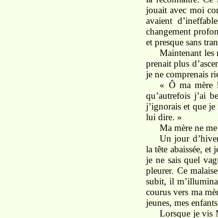
jouait avec moi com
avaient d’ineffab
changement profond,
et presque sans tran
Maintenant les r
prenait plus d’ascen
je ne comprenais ri
« Ô ma mère ! 
qu’autrefois j’ai b
j’ignorais et que je
lui dire. »
Ma mère ne me r
Un jour d’hiver
la tête abaissée, et
je ne sais quel va
pleurer. Ce malais
subit, il m’illumina
courus vers ma mère
jeunes, mes enfants
Lorsque je vis 