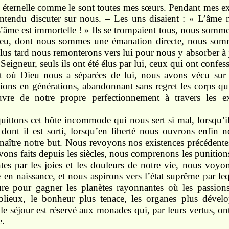
 éternelle comme le sont toutes mes sœurs. Pendant mes exi
entendu discuter sur nous. – Les uns disaient : « L’âme n
 L’âme est immortelle ! » Ils se trompaient tous, nous somme
ieu, dont nous sommes une émanation directe, nous somm
lus tard nous remonterons vers lui pour nous y absorber à j
eigneur, seuls ils ont été élus par lui, ceux qui ont confess
nt où Dieu nous a séparées de lui, nous avons vécu sur t
ions en générations, abandonnant sans regret les corps qu
uvre de notre propre perfectionnement à travers les e
ittons cet hôte incommode qui nous sert si mal, lorsqu’il 
 dont il est sorti, lorsqu’en liberté nous ouvrons enfin 
naître notre but. Nous revoyons nos existences précédente
ons faits depuis les siècles, nous comprenons les punition
tes par les joies et les douleurs de notre vie, nous voyon
e en naissance, et nous aspirons vers l’état suprême par le
ieure pour gagner les planètes rayonnantes où les passion
lieux, le bonheur plus tenace, les organes plus dévelo
e séjour est réservé aux monades qui, par leurs vertus, o
e.