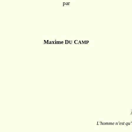
par
Maxime D
C
U
AMP
L’homme n’est qu’u