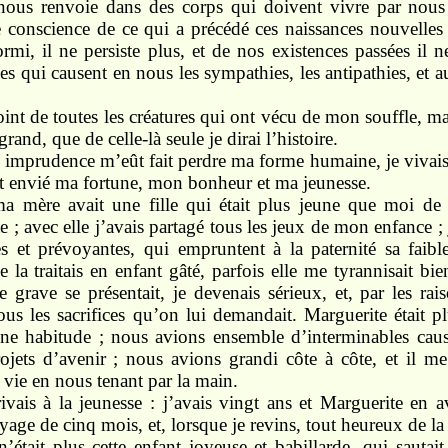
ous renvoie dans des corps qui doivent vivre par nous 
conscience de ce qui a précédé ces naissances nouvelles ;
dormi, il ne persiste plus, et de nos existences passées il 
s qui causent en nous les sympathies, les antipathies, et au
oint de toutes les créatures qui ont vécu de mon souffle, m
rand, que de celle-là seule je dirai l’histoire.
imprudence m’eût fait perdre ma forme humaine, je vivai
t envié ma fortune, mon bonheur et ma jeunesse.
 mère avait une fille qui était plus jeune que moi de 
; avec elle j’avais partagé tous les jeux de mon enfance ; 
s et prévoyantes, qui empruntent à la paternité sa faible
je la traitais en enfant gâté, parfois elle me tyrannisait b
e grave se présentait, je devenais sérieux, et, par les r
tous les sacrifices qu’on lui demandait. Marguerite était p
une habitude ; nous avions ensemble d’interminables cause
ojets d’avenir ; nous avions grandi côte à côte, et il m
a vie en nous tenant par la main.
ivais à la jeunesse : j’avais vingt ans et Marguerite en a
age de cinq mois, et, lorsque je revins, tout heureux de la 
n’était plus cette enfant joyeuse et babillarde, qui sauta