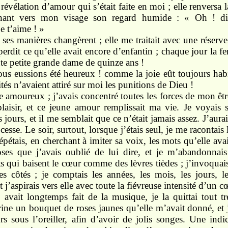
e révélation d’amour qui s’était faite en moi ; elle renversa l
ant vers mon visage son regard humide : « Oh ! dit-
e t’aime ! »
es manières changèrent ; elle me traitait avec une réserve
 perdit ce qu’elle avait encore d’enfantin ; chaque jour la 
oute petite grande dame de quinze ans !
 eussions été heureux ! comme la joie eût toujours habit
tés n’avaient attiré sur moi les punitions de Dieu !
tre amoureux ; j’avais concentré toutes les forces de mon êt
plaisir, et ce jeune amour remplissait ma vie. Je voyais 
 jours, et il me semblait que ce n’était jamais assez. J’aurai
 cesse. Le soir, surtout, lorsque j’étais seul, je me racontais
répétais, en cherchant à imiter sa voix, les mots qu’elle av
oses que j’avais oublié de lui dire, et je m’abandonnais
 qui baisent le cœur comme des lèvres tièdes ; j’invoquai
es côtés ; je comptais les années, les mois, les jours, l
t j’aspirais vers elle avec toute la fiévreuse intensité d’un 
 avait longtemps fait de la musique, je la quittai tout 
rine un bouquet de roses jaunes qu’elle m’avait donné, et
rs sous l’oreiller, afin d’avoir de jolis songes. Une ind