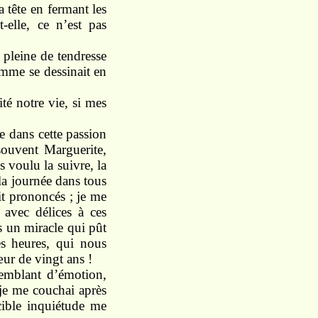
a tête en fermant les
elle, ce n’est pas
 pleine de tendresse
femme se dessinait en
é notre vie, si mes
re dans cette passion
souvent Marguerite,
s voulu la suivre, la
 la journée dans tous
ait prononcés ; je me
 avec délices à ces
s un miracle qui pût
es heures, qui nous
cœur de vingt ans !
tremblant d’émotion,
 je me couchai après
icible inquiétude me