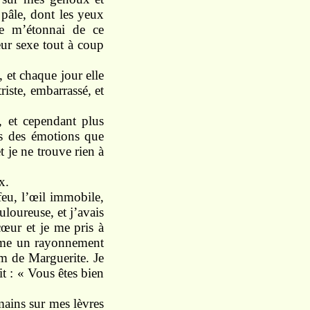
 pâle, dont les yeux
 Je m’étonnai de ce
eur sexe tout à coup
, et chaque jour elle
riste, embarrassé, et
, et cependant plus
ens des émotions que
et je ne trouve rien à
x.
feu, l’œil immobile,
uloureuse, et j’avais
œur et je me pris à
omme un rayonnement
nom de Marguerite. Je
it : « Vous êtes bien
mains sur mes lèvres