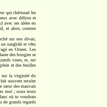
ur qui chérissait les
seux avec délices et
ul avec ses idées en
ail, et alors, comme
ouché sur son divan,
un narghilé et vêtu
agé en Orient. Les
llante des bougies se
grands vases, et, sur
plein et des feuilles
 sur la virginité du
l fait souvent reculer
onne sœur des mauvais
vec moi ; nous irons
blanc où tu voudrais
ras de grands regards