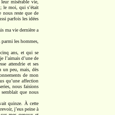
leur misérable vie,
 le moi, qui s’était
ne nous reste que de
ssi parfois les idées
ais ma vie dernière a
s parmi les hommes,
cinq ans, et qui se
je l’aimais d’une de
sse attendrie et ses
ien un peu, mais, dès
aisonnements de mon
lus qu’une affection
ries, nous faisions
e semblait que nous
vait quinze. À cette
revoir, j’eus peine à
it sur mes genoux et