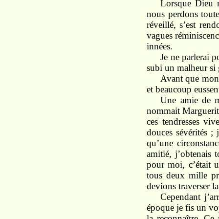
Lorsque Dieu n
nous perdons toute 
réveillé, s’est ren
vagues réminiscence
innées.
Je ne parlerai p
subi un malheur si g
Avant que mon 
et beaucoup eussen
Une amie de ma
nommait Marguerite 
ces tendresses vive
douces sévérités ; 
qu’une circonstanc
amitié, j’obtenais 
pour moi, c’était 
tous deux mille pr
devions traverser l
Cependant j’arr
époque je fis un voy
la reconnaître. Ce 