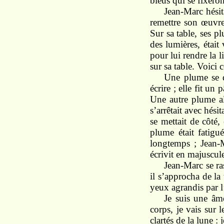
bleus qui se fixeron
Jean-Marc hésita
remettre son œuvre 
Sur sa table, ses p
des lumières, était
pour lui rendre la l
sur sa table. Voici c
Une plume se dr
écrire ; elle fit un
Une autre plume all
s’arrêtait avec hésit
se mettait de côté
plume était fatigué
longtemps ; Jean-M
écrivit en majuscul
Jean-Marc se ra
il s’approcha de la 
yeux agrandis par l
Je suis une âme
corps, je vais sur 
clartés de la lune :