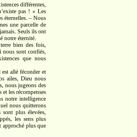
stences différentes,
’existe pas ! » Les
s éternelles. – Nous
es une parcelle de
amais. Seuls ils ont
é notre éternité.
erre bien des fois,
i nous sont confiés,
xistences que nous
est allé féconder et
nos ailes, Dieu nous
s, nous jugeons des
s et les récompenses
s notre intelligence
quel nous quitterons
s sont plus élevées,
ppés, les sens plus
nt approché plus que