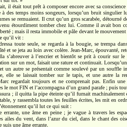
t sur toi. »
it, il était tout prêt à composer encore avec sa conscience ;
à des temps moins songeurs, lorsqu’un bruit singulier lui 
lumes se remuaient. Il crut qu’un gros scarabée, détourné de
 venu étourdiment tomber chez lui. Comme il avait bon cœu
iberté ; mais il resta immobile et pâle devant le mouvement 
e qu’il vit :
essa toute seule, se regarda à la bougie, se trempa dans
 pâté et se jeta au loin avec colère. Jean-Marc, épouvanté, r
a s’abreuver à l’encrier et bientôt se prit à courir sur le 
ation sur un mot, faisait une rature et continuait. Lorsqu’un fe
, et un autre se présentait comme soulevé par un souffle 
e, elle se laissait tomber sur le tapis, et une autre la r
arc regardait toujours et ne comprenait pas. Enfin une 
es le mot FIN et l’accompagna d’un grand parafe ; puis tout 
ssura ; il quitta la pipe éteinte qu’il fumait machinalement
table, y rassembla toutes les feuilles écrites, les mit en ordr
’étonnement qu’il lut ce qui suit :
 errante, une âme en peine ; je vague à travers les espa
les ailes du vent, dans l’azur du ciel, dans le chant des oi
 je suis une âme errante.