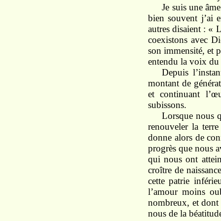
Je suis une âme
bien souvent j’ai 
autres disaient : «
coexistons avec D
son immensité, et p
entendu la voix du S
Depuis l’insta
montant de générat
et continuant l’œ
subissons.
Lorsque nous qu
renouveler la terre
donne alors de con
progrès que nous av
qui nous ont attein
croître de naissanc
cette patrie infér
l’amour moins oub
nombreux, et dont l
nous de la béatitud