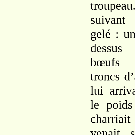
troupe
suivant
gelé : u
dessus
bœufs 
troncs d’
lui arri
le poids
charriait
venait 