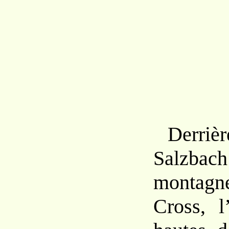
Derriè
Salzbac
montag
Cross, l