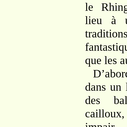
le Rhin
lieu à 
tradi
fantasti
que les a
D’abord
dans un 
des ba
caillou
impair,