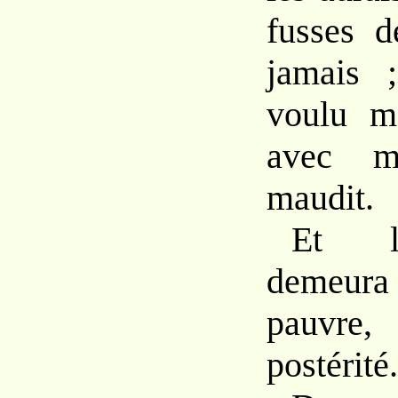
fusses d
jamais 
voulu m
avec m
maudit.
Et l
demeur
pauvre
postérité.