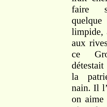
faire 
quelqu
limpide, 
aux rive
ce Gro
détestait
la patr
nain. Il
on aime s