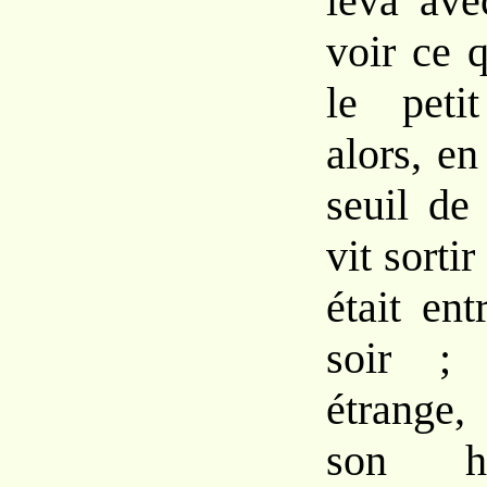
leva ave
voir ce 
le pet
alors, en
seuil de 
vit sortir
était ent
soir ;
étrange,
son ha