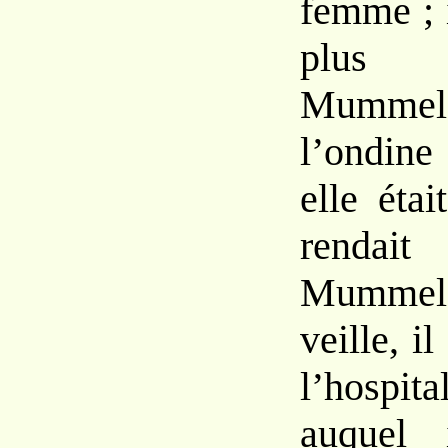
femme ; i
plus
Mummel
l’ondine 
elle étai
renda
Mummelsé
veille, i
l’hospit
auquel 