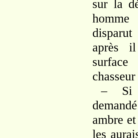
sur la dé
homme 
disparu
après i
surfac
chasseur 
– Si 
demandé 
ambre et 
les aurai