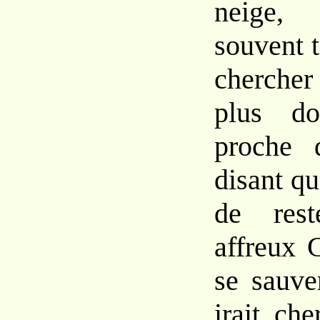
neige, 
souvent 
cherche
plus d
proche d
disant que
de res
affreux 
se sauve
irait ch