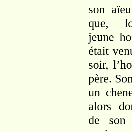
son aïeu
que, lo
jeune h
était ve
soir, l’h
père. Son
un chene
alors do
de son 