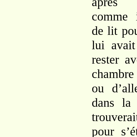
après 
comme i
de lit po
lui avai
rester a
chambre 
ou d’all
dans la 
trouvera
pour s’é