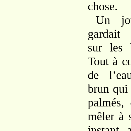
chose.
Un jo
gardait
sur les 
Tout à co
de l’ea
brun qui 
palmés, 
mêler à 
instant 