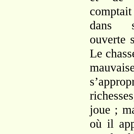
comptait
dans s
ouverte s
Le chasse
mauvai
s’approp
richesse
joue ; m
où il ap