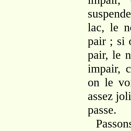
suspende
lac, le 
pair ; si
pair, le
impair, 
on le vo
assez jol
passe.
Passo