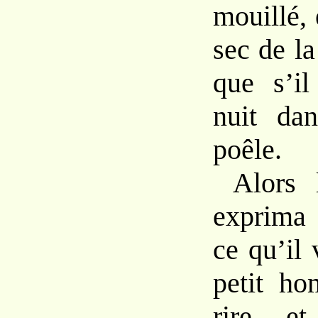
mouillé, e
sec de la
que s’il
nuit da
poêle.
Alors 
exprima 
ce qu’il 
petit h
rire, et