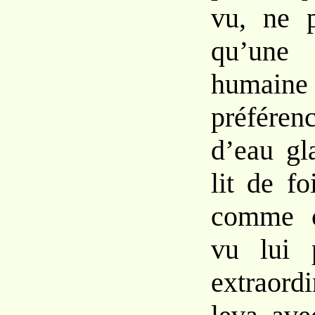
vu, ne p
qu’un
humain
préféren
d’eau gl
lit de f
comme c
vu lui p
extraord