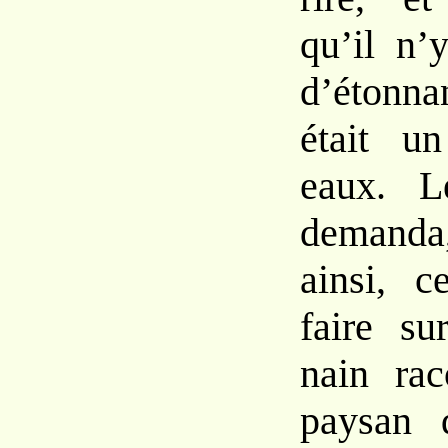
qu’il n’
d’étonna
était 
eaux. L
demanda,
ainsi, c
faire su
nain rac
paysan q