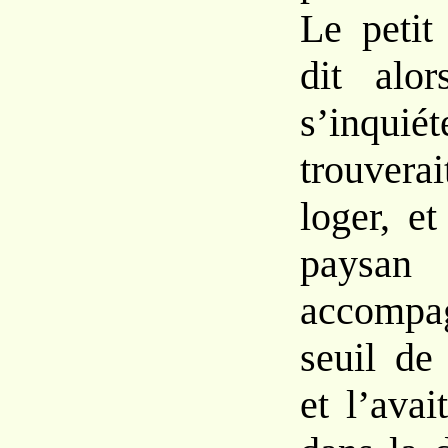
Le petit
dit alo
s’inquiét
trouvera
loger, et
paysa
accompa
seuil de
et l’avai