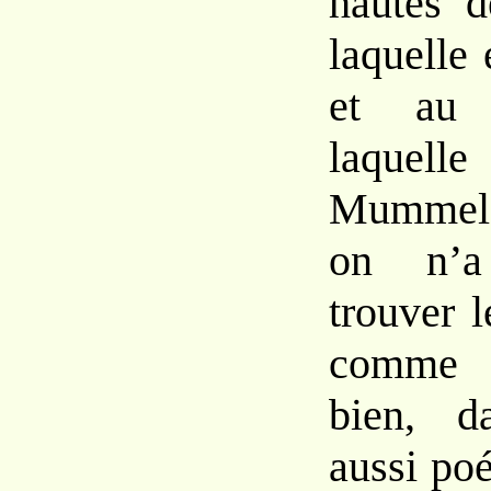
hautes d
laquelle 
et au
laquelle
Mummels
on n’a
trouver l
comme 
bien, 
aussi poé