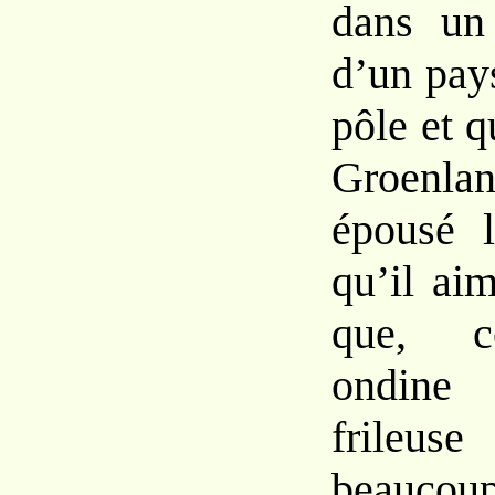
dans un
d’un pay
pôle et q
Groenlan
épousé 
qu’il aim
que, c
ondine
frileu
beaucou