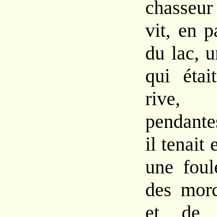
chasseu
vit, en 
du lac, 
qui étai
rive, 
pendante
il tenait
une foul
des mor
et de c