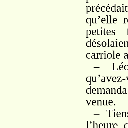
précéda
qu’elle 
petites 
désolaie
carriole a
– Léon
qu’avez
demanda
venue.
– Tien
l’heure 