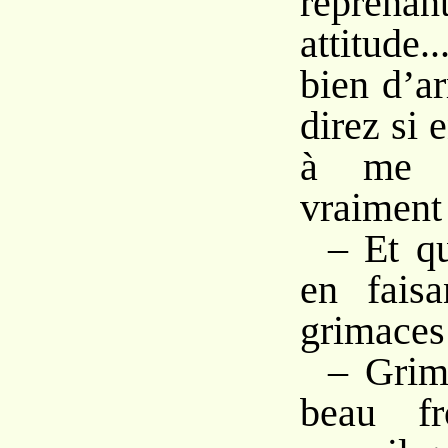
reprenan
attitude
bien d’a
direz si e
à me d
vraiment
– Et qu
en faisa
grimaces 
– Grim
beau fr