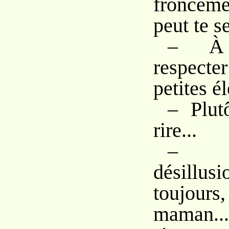
fronceme
peut te se
– À 
respec
petites él
– Plut
rire...
– V
désillusi
toujour
maman...