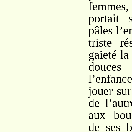
femmes, 
portait 
pâles l’
triste r
gaieté la
douces 
l’enfanc
jouer sur
de l’aut
aux bou
de ses 