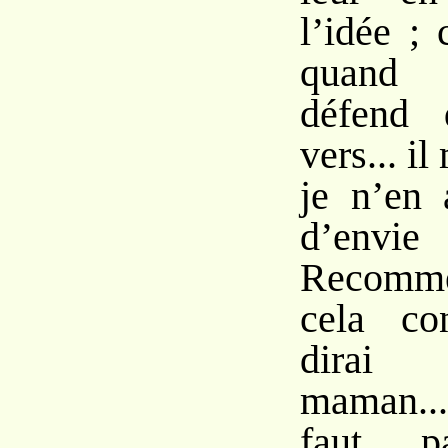
l’idée ;
quand
défend 
vers... i
je n’en 
d’envie
Recomme
cela co
dirai
maman...
faut 