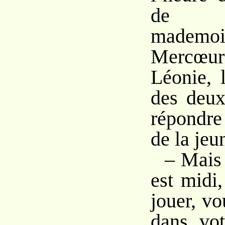
de gé
mademoi
Mercœu
Léonie, 
des deux
répondre
de la jeun
– Mais 
est midi,
jouer, vo
dans vo