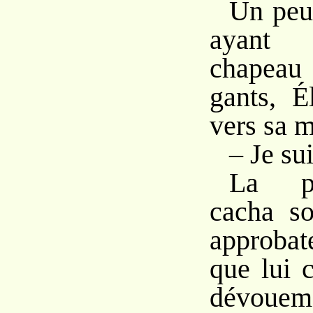
Un peu
ayant
chapeau
gants, É
vers sa m
– Je sui
La p
cacha so
approbat
que lui 
dévouemen