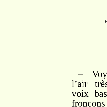
E
– Voy
l’air tr
voix bas
fronçons 