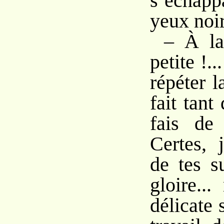
s’échap
yeux noir
– À la
petite !..
répéter l
fait tant
fais de 
Certes, 
de tes s
gloire..
délicate 