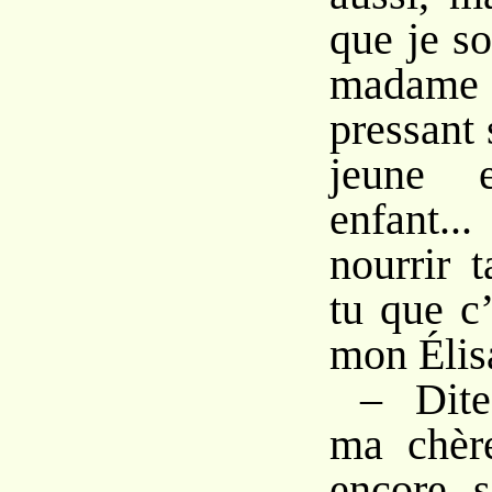
que je so
madame 
pressant 
jeune e
enfant..
nourrir t
tu que c
mon Élisa
– Dite
ma chèr
encore, 