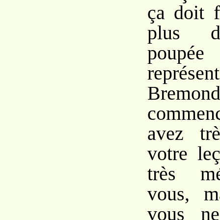
ça doit 
plus d’
poup
représent
Bremo
commenc
avez tr
votre le
très mé
vous, m
vous ne