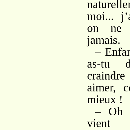
naturel
moi... j
on ne 
jamais.
– Enfan
as-tu 
craindre
aimer, c
mieux !
– Oh 
vient 