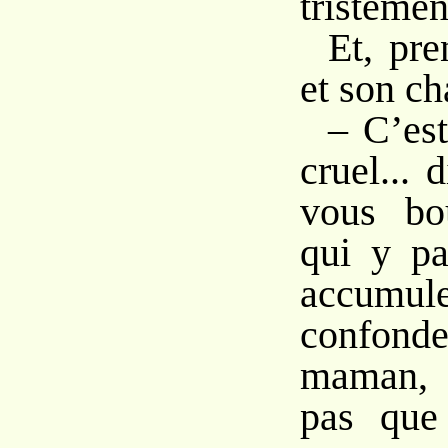
tristemen
Et, pre
et son ch
– C’est
cruel... 
vous bo
qui y pa
accum
confond
maman, 
pas que