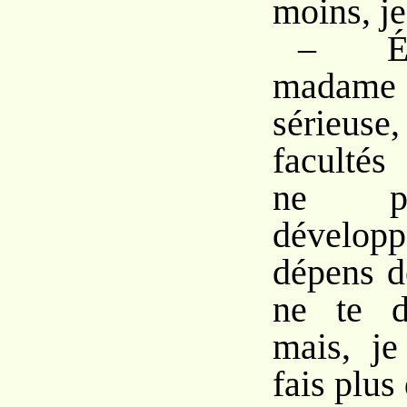
moins, je
– Éli
madam
sérieuse,
facultés 
ne pe
dévelo
dépens de
ne te dé
mais, je
fais plus 