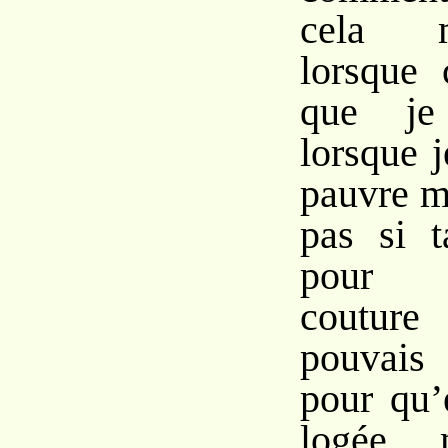
cela m
lorsque 
que je 
lorsque 
pauvre m
pas si t
pour 
couture 
pouvais
pour qu’
logée, 