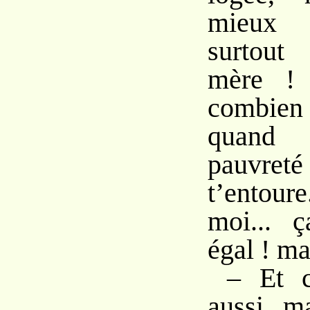
mieux
surtout
mère ! 
combien
quand 
pauv
t’entour
moi... 
égal ! ma
– Et c
aussi, m