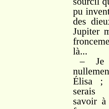
sourcil q
pu inven
des dieu
Jupiter 
fronceme
là...
– Je 
nulleme
Élisa ;
serais 
savoir à