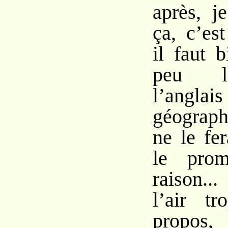
après, j
ça, c’es
il faut 
peu le
l’ang
géograph
ne le fer
le prom
raison..
l’air t
propos,