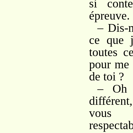
si cont
épreuve.
– Dis-m
ce que j
toutes c
pour me 
de toi ?
– Oh 
différe
vous 
respecta