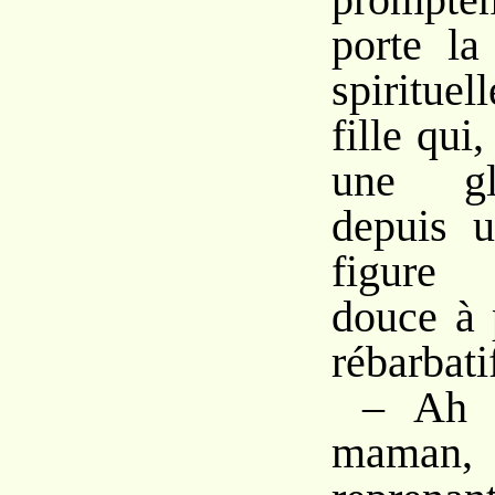
porte la
spiritue
fille qui
une gla
depuis 
figure 
douce à 
rébarbati
– Ah !
maman, r