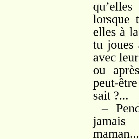
qu’elles
lorsque 
elles à l
tu joues
avec leu
ou après
peut-être
sait ?...
– Pend
jamai
maman.