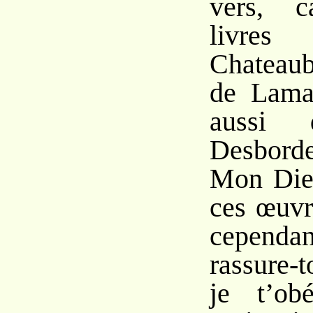
vers, c
liv
Chateaub
de Lamar
aussi
Desborde
Mon Dieu
ces œuvr
cependa
rassure-
je t’ob