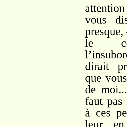
attentio
vous dis
presque, 
le c
l’insubo
dirait p
que vou
de moi..
faut pas 
à ces pet
leur en