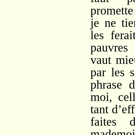
promette
je ne tie
les fera
pauvres 
vaut mie
par les s
phrase 
moi, cel
tant d’ef
faites 
mademo