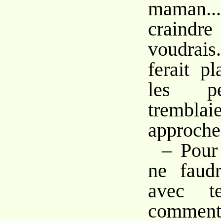
maman..
crain
voudrais
ferait pl
les pet
trembl
approche
– Pour 
ne faudr
avec t
comme