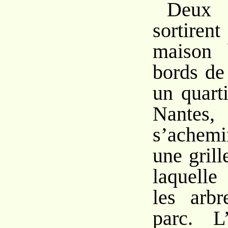
Deu
sortiren
maison 
bords de
un quarti
Nan
s’achem
une grill
laquelle
les arb
parc. L