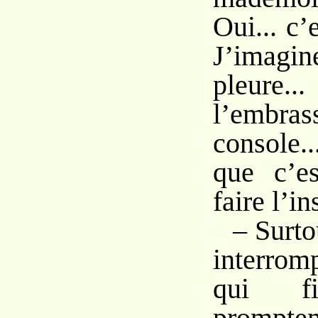
Oui... c’
J’imag
pleure.
l’embra
console..
que c’es
faire l’ins
– Surto
interro
qui fi
prompte