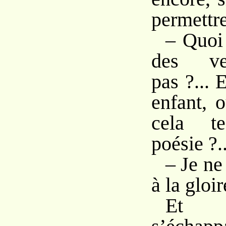
permettr
– Quoi 
des ver
pas ?...
enfant, 
cela t
poésie ?..
– Je ne
à la gloir
Et u