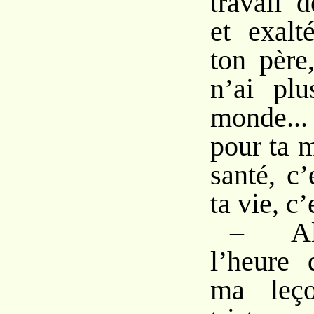
travail 
et exalt
ton père
n’ai pl
monde...
pour ta m
santé, c’
ta vie, c’
– All
l’heure 
ma leço