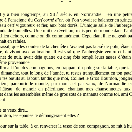
* *
e
 il y a bien longtemps, au
XIII
siècle, en Normandie – en une petite
rge à l’enseigne du
Cerf corné d’or
, où l’on voyait se balancer en grinça
eau cerf vigoureux et fier, aux bois dorés. L’unique salle de l’auberge 
fonds de bouteilles. Une nuit de réveillon, mais peu de monde dans l’aub
 chien dehors, comme on dit communément. Cependant il ne neigeait pas :
ait en rafales.
sif, que les coudes de la clientèle n’avaient pas laissé de polir, étaien
re, devisant avec animation. Il est vrai que l’aubergiste ventru et haut
et de nuit, avait déjà quatre ou cinq fois rempli leurs tasses d’éta
même provenance.
affirmait l’un des compagnons, en frappant du poing sur la table, que t
 dimanche, tout le long de l’année, tu restes tranquillement en ton pate
r tes bœufs au labour, tandis que moi, Colinet le Gros-Bourdon, jongleu
ulière, parcourir le monde, par monts et par vaux, de Normandie 
âteau, de manoir en pèlerinage, chantant mes chansonnettes aux 
, et dans les assemblées même de gros sots de manants comme toi, ami Col
ait
.
 tu veux dire...
rdon, les épaules te démangeraient-elles ?
...
tour sur la table, à en renverser la tasse de son compagnon, se mit à hu