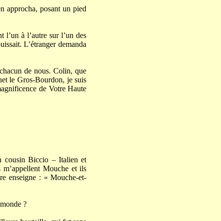
en approcha, posant un pied
t l’un à l’autre sur l’un des
ouissait. L’étranger demanda
 chacun de nous. Colin, que
inet le Gros-Bourdon, je suis
a magnificence de Votre Haute
cousin Biccio – Italien et
 m’appellent Mouche et ils
re enseigne : « Mouche-et-
s monde ?