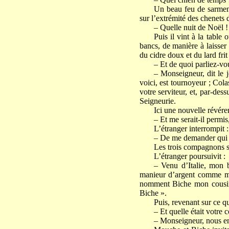
Un beau feu de sarment
sur l’extrémité des chenets d
– Quelle nuit de Noël !
Puis il vint à la table 
bancs, de manière à laisser
du cidre doux et du lard frit
– Et de quoi parliez-vo
– Monseigneur, dit le 
voici, est tournoyeur ; Cola
votre serviteur, et, par-des
Seigneurie.
Ici une nouvelle révére
– Et me serait-il permis,
L’étranger interrompit :
– De me demander qui je
Les trois compagnons 
L’étranger poursuivit :
– Venu d’Italie, mon 
manieur d’argent comme mo
nomment Biche mon cousin,
Biche ».
Puis, revenant sur ce qu
– Et quelle était votre
– Monseigneur, nous en