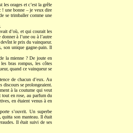
t les orages et c’est la grêle
ac ! une bonne – je veux dire
n de se trimballer comme une
.
ait d’où, et qui courait les
 donner à l’une ou à l’autre
 devînt le prix du vainqueur.
s, son unique gagne-pain. Il
 de la mienne ? De joute en
 les bras rompus, les côtes
queur, quand ce vainqueur se
istence de chacun d’eux. Au
es discours se prolongeaient.
rement à la coutume qui veut
 tout en rose, au parfum du
ctives, en étaient venus à en
porte s’ouvrit. Un superbe
 quitta son manteau. Il était
audes. Il était suivi de ses