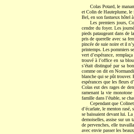
Colas Potard, le manant
et Colin de Hauteplume, le 
Bel, en son fastueux hôtel à
Les premiers jours, Col
cendre du foyer. Les journée
pieds pataugeant dans de la
pris de querelle avec sa fem
pincée de suie noire et il n’
printemps. Les pommiers se c
vert d’espérance, remplaça 
trouvé à l’office en sa blou
s’était distingué par sa bo
comme on dit en Normandie, 
blanche qui se pût trouver. 
espérances que les fleurs d’
Colas eut des rages de dent
ramenant la vie monotone d
famille dans l’étable, se ch
Cependant que Colinet 
d’écarlate, le menton rasé, s
se baissaient devant lui. La
demoiselles, assise sur un 
de pervenches, elle travailla
avec envie passer les beaux 