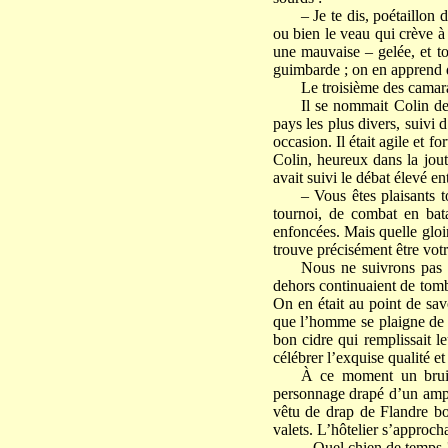
– Je te dis, poétaillon 
ou bien le veau qui crève à 
une mauvaise – gelée, et to
guimbarde ; on en apprend du 
Le troisième des camara
Il se nommait Colin de
pays les plus divers, suivi
occasion. Il était agile et 
Colin, heureux dans la jout
avait suivi le débat élevé en
– Vous êtes plaisants 
tournoi, de combat en bata
enfoncées. Mais quelle gloi
trouve précisément être votr
Nous ne suivrons pas l
dehors continuaient de tombe
On en était au point de sav
que l’homme se plaigne de 
bon cidre qui remplissait le
célébrer l’exquise qualité et
À ce moment un bruit 
personnage drapé d’un ample 
vêtu de drap de Flandre bor
valets. L’hôtelier s’approch
– Quel chien de temps ! 