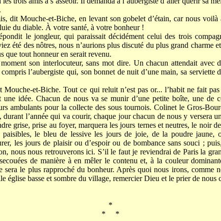
es trois amis à s’asseoir. Il demanda à l’aubergiste d’aller quérir sa mei
.
mis, dit Mouche-et-Biche, en levant son gobelet d’étain, car nous voil
uie du diable. À votre santé, à votre bonheur !
pondit le jongleur, qui paraissait décidément celui des trois compagn
iez été des nôtres, nous n’aurions plus discuté du plus grand charme e
us que tout honneur en serait revenu.
 moment son interlocuteur, sans mot dire. Un chacun attendait avec d
y compris l’aubergiste qui, son bonnet de nuit d’une main, sa serviette d
it Mouche-et-Biche. Tout ce qui reluit n’est pas or... l’habit ne fait pas
nt une idée. Chacun de nous va se munir d’une petite boîte, une de ces
urs ambulants pour la collecte des sous tournois. Colinet le Gros-Bou
et, durant l’année qui va courir, chaque jour chacun de nous y versera u
re grise, prise au foyer, marquera les jours ternes et neutres, le noir de
 paisibles, le bleu de lessive les jours de joie, de la poudre jaune, 
urer, les jours de plaisir ou d’espoir ou de bombance sans souci ; pui
llon, nous nous retrouverons ici. S’il le faut je reviendrai de Paris la gr
n secouées de manière à en mêler le contenu et, à la couleur domina
e sera le plus rapproché du bonheur. Après quoi nous irons, comme no
lle église basse et sombre du village, remercier Dieu et le prier de nous 
*
* *