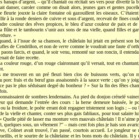
es hanaps d’argent, – qu’il chantait ou récitait ses vers pour divertir la 
sait danser, caroler comme on disait alors, jeunes gars et gentes pucell
e fleurie jouxte la claire fontaine où gazouillent les oiseaux. C’étaient
lir à la ronde deniers de cuivre et sous d’argent, recevait de fines couleu
ndre couleur des rêves propices, le bleu d’azur couleur de paix et de 
la flûte et le tambourin s’unir aux sons de ma vielle, quand filles et garç
erdure. »
quand, à l’issue de sa chanson, le châtelain lui jetait en présent son 
ufles de Cendrillon, et non de
verre
comme le voudrait une faute d’orthog
t paons farcis, et quand, le soir venu, remonté sur son roncin, il entendai
nait de faire recette.
la couleur rouge, d’un rouge claironnant qu’il versait, tout en chantant, 
nt.
 me trouvent en un pré fleuri bien clos de buissons verts, qu’on m
 du porc frais et du bœuf gras assaisonnés à la sauce verte ; qu’on y joig
st-ce pas le plus séduisant degré du bonheur ? » Sur la fin des fêtes ch
fois.
onnaissaient de sombres lendemains. Au pied du donjon crénelé vainem
ur qui demande l’entrée des cours : la herse demeure baissée, le pon
 ou la froidure, le poète errant doit regagner tristement son logis ; – ou 
 de la vielle et chanter, conter ses plus gais fabliaux, pour tout salaire lu
 « Quelle pitié de lasser ma monture vers mauvais châtelain ! Il n’aime
ît, quelques sous, un vêtement ?” – mais cent fois plus je hais son avari
, Colinet avait trouvé, l’an passé, courtois accueil. Le jongleur se r
eillis, et le sourire de la châtelaine et les bons mots du châtelain. Il y 