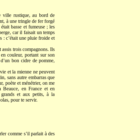
 ville rustique, au bord de
nt, à une tringle de fer forgé
était basse et fumeuse ; les
erge, car il faisait un temps
 c’était une pluie froide et
t assis trois compagnons. Ils
 en couleur, portant sur son
in d’un bon cidre de pomme,
a vie et la mienne ne peuvent
lin, sans autre embarras que
r, poète et ménétrier, on me
en Beauce, en France et en
grands et aux petits, à la
as, pour te servir.
rler comme s’il parlait à des