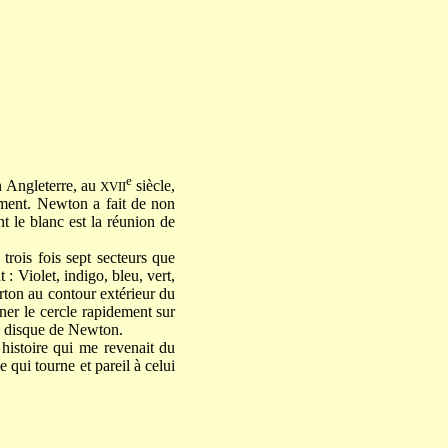
e
n Angleterre, au
siècle,
XVII
mament. Newton a fait de non
 le blanc est la réunion de
trois fois sept secteurs que
: Violet, indigo, bleu, vert,
rton au contour extérieur du
rner le cercle rapidement sur
le disque de Newton.
histoire qui me revenait du
 qui tourne et pareil à celui