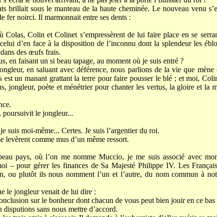
s brillait sous le manteau de la haute cheminée. Le nouveau venu s’
e fer noirci. Il marmonnait entre ses dents :
où Colas, Colin et Colinet s’empressèrent de lui faire place en se serran
 celui d’en face à la disposition de l’inconnu dont la splendeur les ébl
 dans des œufs frais.
us, en faisant un si beau tapage, au moment où je suis entré ?
jongleur, en saluant avec déférence, nous parlions de la vie que mène
s est un manant grattant la terre pour faire pousser le blé ; et moi, Col
sus, jongleur, poète et ménétrier pour chanter les vertus, la gloire et l
nce.
 poursuivit le jongleur...
 suis moi-même... Certes. Je suis l’argentier du roi.
se levèrent comme mus d’un même ressort.
beau pays, où l’on me nomme Muccio, je me suis associé avec mon 
i – pour gérer les finances de Sa Majesté Philippe IV. Les Français
 ou plutôt ils nous nomment l’un et l’autre, du nom commun à not
e le jongleur venait de lui dire :
 conclusion sur le bonheur dont chacun de vous peut bien jouir en ce ba
 disputions sans nous mettre d’accord.