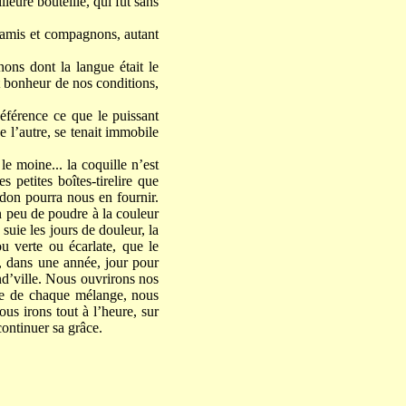
lleure bouteille, qui fut sans
à amis et compagnons, autant
ons dont la langue était le
t bonheur de nos conditions,
éférence ce que le puissant
e l’autre, se tenait immobile
 le moine... la coquille n’est
 petites boîtes-tirelire que
rdon pourra nous en fournir.
n peu de poudre à la couleur
 suie les jours de douleur, la
ou verte ou écarlate, que le
s, dans une année, jour pour
and’ville. Nous ouvrirons nos
nte de chaque mélange, nous
us irons tout à l’heure, sur
continuer sa grâce.