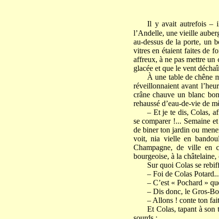
Il y avait autrefois –
l’Andelle, une vieille aube
au-dessus de la porte, un b
vitres en étaient faites de 
affreux, à ne pas mettre un
glacée et que le vent déchaîn
À une table de chêne mas
réveillonnaient avant l’heu
crâne chauve un blanc bonn
rehaussé d’eau-de-vie de 
– Et je te dis, Colas, 
se comparer !... Semaine et
de biner ton jardin ou mene
voit, nia vielle en bando
Champagne, de ville en ch
bourgeoise, à la châtelaine
Sur quoi Colas se rebiff
– Foi de Colas Potard..
– C’est « Pochard » que
– Dis donc, le Gros-Bou
– Allons ! conte ton fait
Et Colas, tapant à son 
sourds :