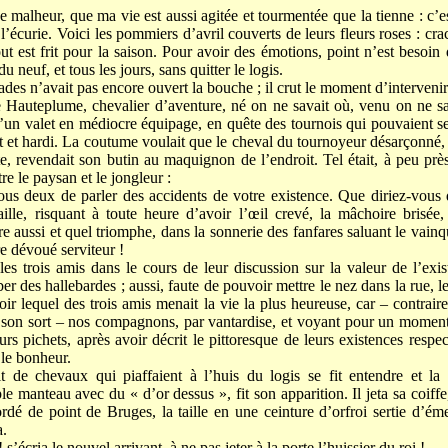
de malheur, que ma vie est aussi agitée et tourmentée que la tienne : c’es
l’écurie. Voici les pommiers d’avril couverts de leurs fleurs roses : cr
ut est frit pour la saison. Pour avoir des émotions, point n’est besoi
neuf, et tous les jours, sans quitter le logis.
des n’avait pas encore ouvert la bouche ; il crut le moment d’intervenir
 Hauteplume, chevalier d’aventure, né on ne savait où, venu on ne sav
 d’un valet en médiocre équipage, en quête des tournois qui pouvaient se
fort et hardi. La coutume voulait que le cheval du tournoyeur désarçonné,
e, revendait son butin au maquignon de l’endroit. Tel était, à peu prè
tre le paysan et le jongleur :
tous deux de parler des accidents de votre existence. Que diriez-vous
ille, risquant à toute heure d’avoir l’œil crevé, la mâchoire brisée,
re aussi et quel triomphe, dans la sonnerie des fanfares saluant le vain
e dévoué serviteur !
es trois amis dans le cours de leur discussion sur la valeur de l’ex
r des hallebardes ; aussi, faute de pouvoir mettre le nez dans la rue, l
oir lequel des trois amis menait la vie la plus heureuse, car – contrai
son sort – nos compagnons, par vantardise, et voyant pour un moment
urs pichets, après avoir décrit le pittoresque de leurs existences respe
 le bonheur.
de chevaux qui piaffaient à l’huis du logis se fit entendre et la 
manteau avec du « d’or dessus », fit son apparition. Il jeta sa coiffe,
dé de point de Bruges, la taille en une ceinture d’orfroi sertie d’émer
a.
s’écria le nouvel arrivant, à ne pas jeter à la porte l’huissier du roi !