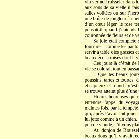
vin vermeil ruisseler dans l
aux sons de sa vielle il fai
salles voûtées ou sur l’herb
une boîte de jongleur à cueil
d’un cœur léger, le rose te
pensait-il, quand j’entends 
couronnée de fleurs et de v
Sa joie était complète 
fourrure – comme les panto
servir à table oies grasses e
beaux écus croisés dont il ve
Ces jours-là c’était de 
vie se colorait tout en passa
« Que les beaux jours
poussins, tartes et tourtes,
et capiteux et friand : n’e
se trouva atteint plus d’une 
Heures heureuses qui c
entendre l’appel du voyage
maintes fois, par la tempête
qui, après l’avoir fait jouer
lui jette comme à un chien.
peu de viande, s’il vous pla
Au donjon de Braieselve
beaux dons qu’il y avait recu