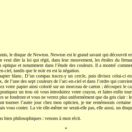
mis, le disque de Newton. Newton est le grand savant qui découvrit e
 on veut dire la loi qui régit, dans leur mouvement, les étoiles du fir
n optique et notamment dans l’étude des couleurs. Il a montré comment
en-ciel, tandis que le noir en est la négation.
apier blanc. D’un compas tracez-y un cercle, puis divisez celui-ci en 
 de l’une des sept couleurs de l’arc-en-ciel et dans l’ordre qui convient 
lez votre papier ainsi colorié sur un morceau de carton ; découpez le ca
 pratiquez un trou où vous introduirez votre crayon, et faites enfin tou
rs se fondront et vous ne verrez plus uniformément que du gris clair : 
nt tourner l’autre jour chez mon opticien, je me remémorais certaine 
is vous conter. La vie elle-même ne serait-elle pas, elle aussi, un disque
ns bien philosophiques : venons à mon récit.
*