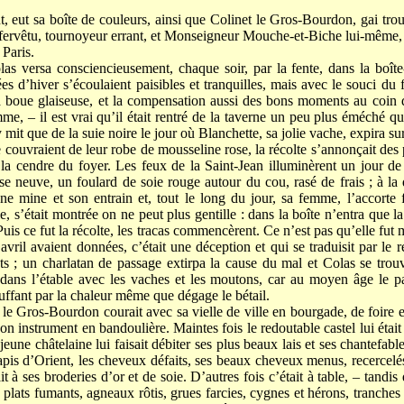
, eut sa boîte de couleurs, ainsi que Colinet le Gros-Bourdon, gai trou
fervêtu, tournoyeur errant, et Monseigneur Mouche-et-Biche lui-même, a
 Paris.
as versa consciencieusement, chaque soir, par la fente, dans la boîte-t
s d’hiver s’écoulaient paisibles et tranquilles, mais avec le souci du f
 boue glaiseuse, et la compensation aussi des bons moments au coin d
me, – il est vrai qu’il était rentré de la taverne un peu plus éméché q
y mit que de la suie noire le jour où Blanchette, sa jolie vache, expira sur 
ouvraient de leur robe de mousseline rose, la récolte s’annonçait des p
la cendre du foyer. Les feux de la Saint-Jean illuminèrent un jour de 
se neuve, un foulard de soie rouge autour du cou, rasé de frais ; à la 
nne mine et son entrain et, tout le long du jour, sa femme, l’accorte 
s’était montrée on ne peut plus gentille : dans la boîte n’entra que la 
Puis ce fut la récolte, les tracas commencèrent. Ce n’est pas qu’elle fut
avril avaient données, c’était une déception et qui se traduisit par le r
s ; un charlatan de passage extirpa la cause du mal et Colas se trouv
ans l’étable avec les vaches et les moutons, car au moyen âge le pa
auffant par la chaleur même que dégage le bétail.
le Gros-Bourdon courait avec sa vielle de ville en bourgade, de foire 
on instrument en bandoulière. Maintes fois le redoutable castel lui était 
 jeune châtelaine lui faisait débiter ses plus beaux lais et ses chantefabl
tapis d’Orient, les cheveux défaits, ses beaux cheveux menus, recerce
it à ses broderies d’or et de soie. D’autres fois c’était à table, – tandi
plats fumants, agneaux rôtis, grues farcies, cygnes et hérons, tranches 