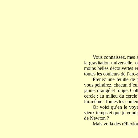
Vous connaissez, mes a
la gravitation universelle,
moins belles découvertes e
toutes les couleurs de l’arc-
Prenez une feuille de p
vous peindrez, chacun d’eux,
jaune, orangé et rouge. Col
cercle ; au milieu du cercle
lui-même. Toutes les couleu
Or voici qu’en le voya
vieux temps et que je voudra
de Newton ?
Mais voilà des réflexio