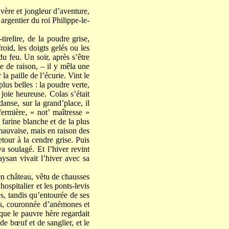
vère et jongleur d’aventure,
rgentier du roi Philippe-le-
irelire, de la poudre grise,
roid, les doigts gelés ou les
u feu. Un soir, après s’être
ue de raison, – il y mêla une
la paille de l’écurie. Vint le
lus belles : la poudre verte,
joie heureuse. Colas s’était
danse, sur la grand’place, il
fermière, « not’ maîtresse »
farine blanche et de la plus
 mauvaise, mais en raison des
etour à la cendre grise. Puis
a soulagé. Et l’hiver revint
ysan vivait l’hiver avec sa
en château, vêtu de chausses
hospitalier et les ponts-levis
es, tandis qu’entourée de ses
lés, couronnée d’anémones et
s que le pauvre hère regardait
de bœuf et de sanglier, et le