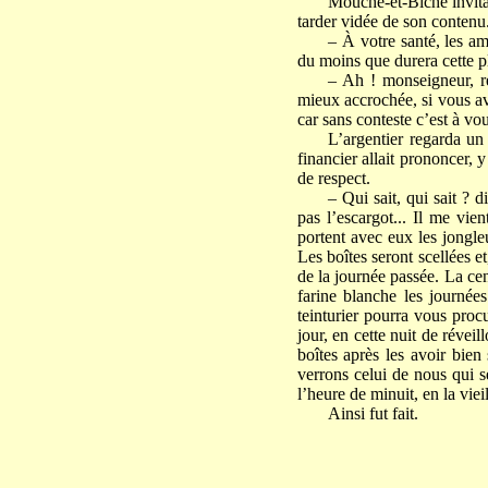
Mouche-et-Biche invita l
tarder vidée de son contenu
– À votre santé, les a
du moins que durera cette pl
– Ah ! monseigneur, ré
mieux accrochée, si vous av
car sans conteste c’est à vo
L’argentier regarda un
financier allait prononcer, 
de respect.
– Qui sait, qui sait ? d
pas l’escargot... Il me vie
portent avec eux les jongle
Les boîtes seront scellées 
de la journée passée. La cend
farine blanche les journées
teinturier pourra vous proc
jour, en cette nuit de révei
boîtes après les avoir bie
verrons celui de nous qui s
l’heure de minuit, en la viei
Ainsi fut fait.