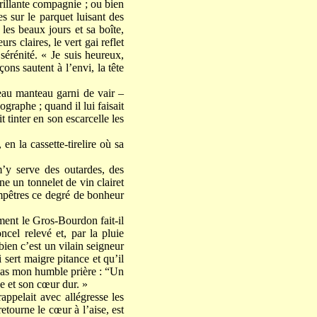
brillante compagnie ; ou bien
es sur le parquet luisant des
 les beaux jours et sa boîte,
rs claires, le vert gai reflet
sérénité. « Je suis heureux,
ons sautent à l’envi, la tête
beau manteau garni de vair –
raphe ; quand il lui faisait
t tinter en son escarcelle les
en la cassette-tirelire où sa
’y serve des outardes, des
ne un tonnelet de vin clairet
ampêtres ce degré de bonheur
ent le Gros-Bourdon fait-il
cel relevé et, par la pluie
bien c’est un vilain seigneur
i sert maigre pitance et qu’il
 pas mon humble prière : “Un
ce et son cœur dur. »
appelait avec allégresse les
retourne le cœur à l’aise, est