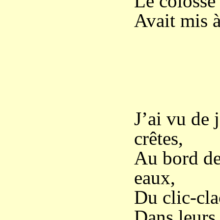
Le colosse
Avait mis à
I
J’ai vu de 
crêtes,
Au bord des
eaux,
Du clic-cla
Dans leurs 