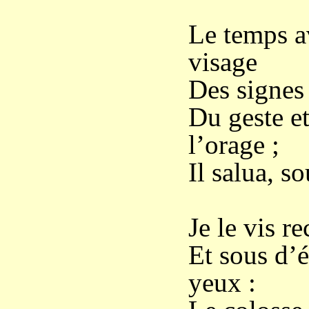
Le temps av
visage
Des signes 
Du geste et
l’orage ;
Il salua, so
Je le vis re
Et sous d’
yeux :