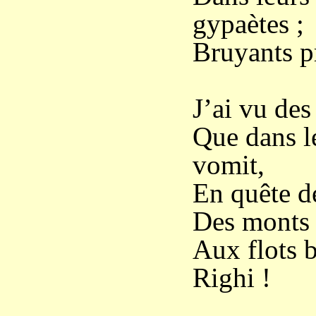
gypaètes ;
Bruyants p
J’ai vu des
Que dans le
vomit,
En quête de
Des monts 
Aux flots 
Righi !