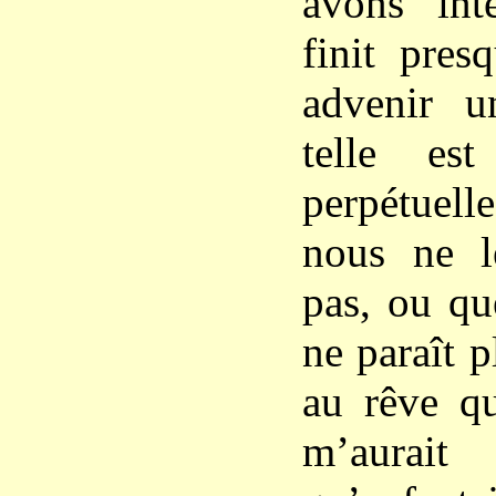
avons int
finit pres
advenir u
telle est 
perpétuel
nous ne l
pas, ou qu
ne paraît 
au rêve qu
m’aurait