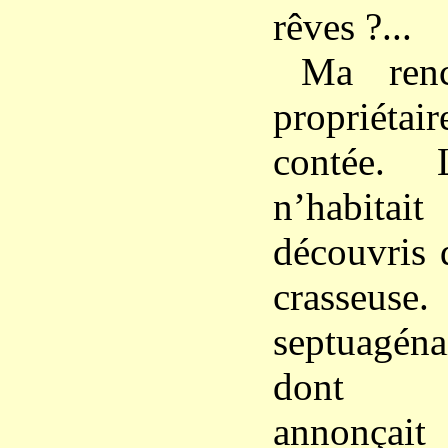
rêves ?...
Ma renc
propriétai
contée.
n’habitait
découvris 
crasseu
septuagé
dont l’
annonça