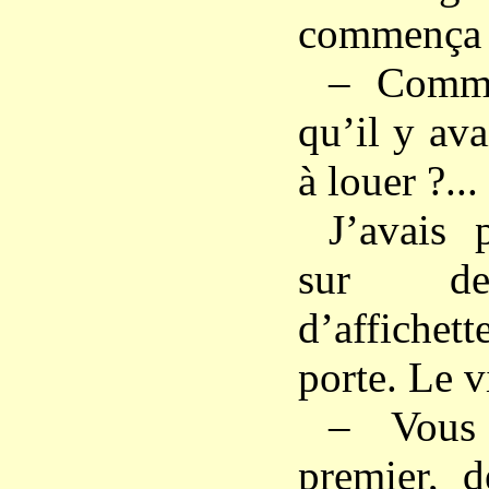
commença 
– Comme
qu’il y av
à louer ?...
J’avais 
sur de
d’affiche
porte. Le v
– Vous
premier, d