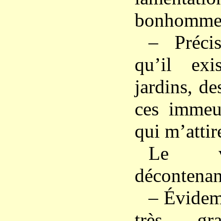
bonhomme
– Préci
qu’il exi
jardins, de
ces immeub
qui m’attir
Le vi
décontenan
– Évidemm
très gra