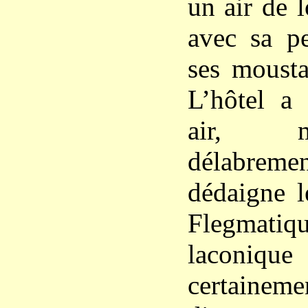
un air de 
avec sa pe
ses mousta
L’hôtel a
air, m
délabre
dédaigne l
Flegmati
laconiq
certainem