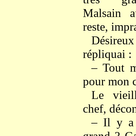
Malsain 
reste, impra
Désireux
répliquai :
– Tout m
pour mon ch
Le vieil
chef, décon
– Il y 
grand ? Ga