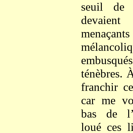
seuil de
devaien
mena
mélancoli
embusqu
ténèbres. À
franchir c
car me voi
bas de l’
loué ces 