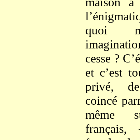
maison à 
l’énigmati
quoi m
imaginatio
cesse ? C’é
et c’est t
privé, de
coincé par
même sty
français,