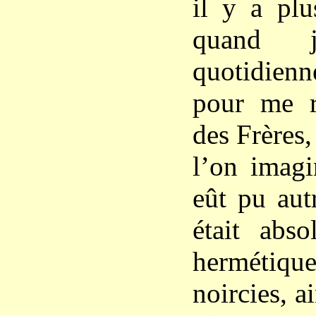
il y a plu
quand j
quotidie
pour me r
des Frères,
l’on imagi
eût pu aut
était abso
hermétiq
noircies, a