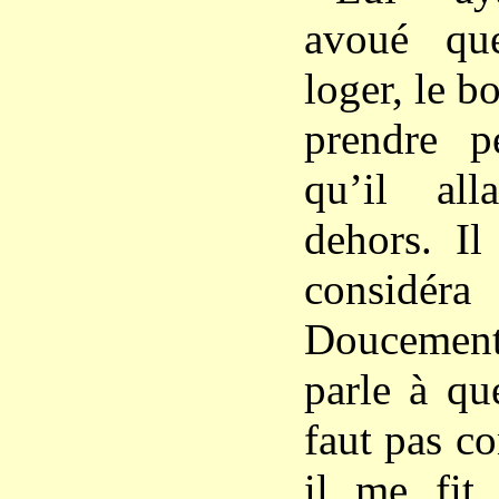
avoué qu
loger, le 
prendre p
qu’il al
dehors. Il
considér
Douceme
parle à qu
faut pas co
il me fit 