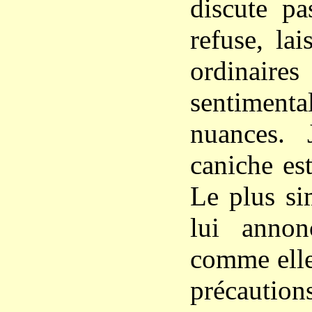
discute pa
refuse, la
ordinaire
sentimen
nuances. 
caniche es
Le plus si
lui annon
comme elle 
précautio