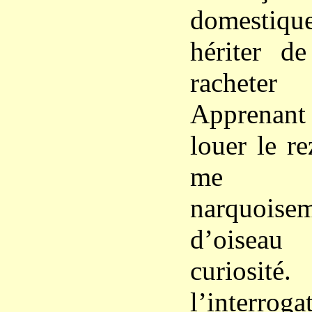
domestiqu
hériter de
rachet
Apprenant 
louer le re
me c
narquois
d’oiseau
curio
l’interroga