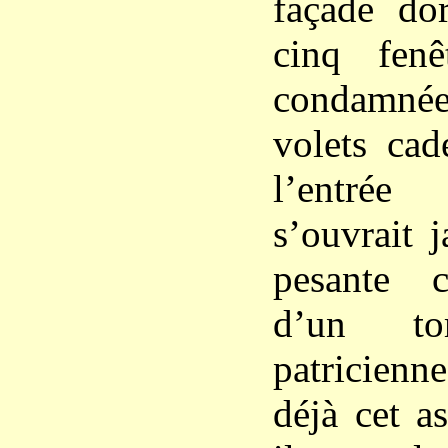
façade do
cinq fenê
condamné
volets cad
l’entré
s’ouvrait j
pesante 
d’un to
patricienn
déjà cet a