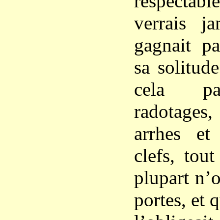
respecta
verrais j
gagnait pa
sa solitud
cela pa
radotages,
arrhes e
clefs, tou
plupart n’
portes, et 