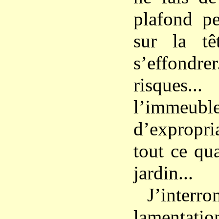
plafond p
sur la tê
s’effond
risque
l’immeub
d’exprop
tout ce qua
jardin...
J’inte
lament