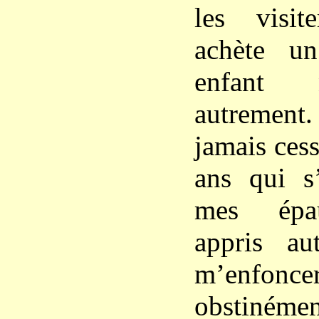
les visi
achète u
enfant n
autremen
jamais cess
ans qui s
mes épau
appris au
m’enfo
obstiném