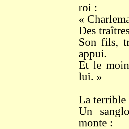
roi :
« Charlemag
Des traître
Son fils, t
appui.
Et le moin
lui. »
La terrible
Un sanglo
monte :