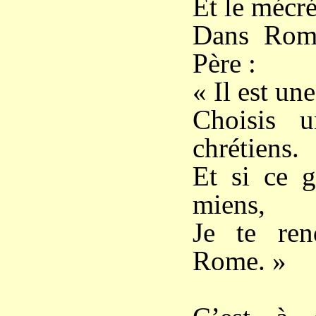
Et le mécré
Dans Rome
Père :
« Il est un
Choisis 
chrétiens.
Et si ce g
miens,
Je te ren
Rome. »