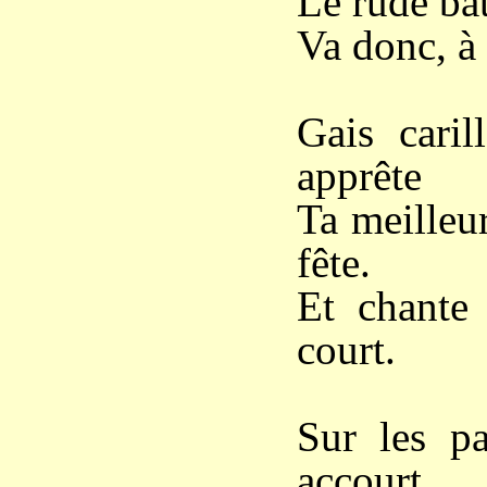
Le rude bat
Va donc, à 
Gais caril
apprête
Ta meilleu
fête.
Et chante 
court.
Sur les pa
accourt