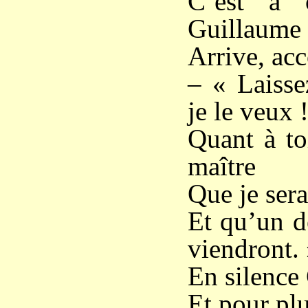
C’est à 
Guillaume
Arrive, ac
– « Laissez
je le veux 
Quant à toi
maître
Que je sera
Et qu’un d
viendront.
En silence 
Et pour plu