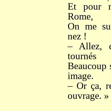
Et pour m
Rome,
On me sur
nez !
– Allez, 
tournés
Beaucoup se
image.
– Or ça, r
ouvrage. »