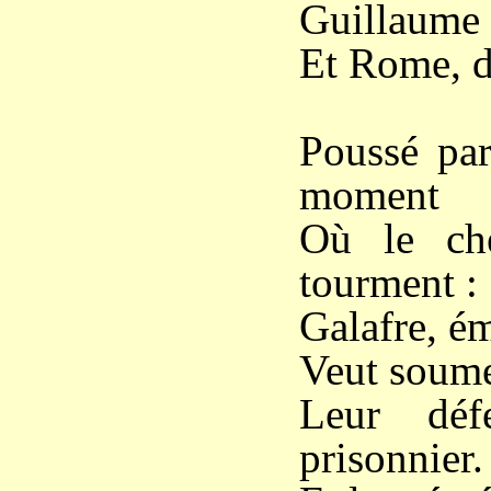
Guillaume 
Et Rome, dé
Poussé par
moment
Où le che
tourment :
Galafre, ém
Veut soumet
Leur déf
prisonnier.