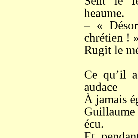
Sent le f
heaume.
– « Désor
chrétien ! 
Rugit le m
Alors
Ce qu’il a
audace
À jamais ég
Guillaume 
écu.
Et pendant