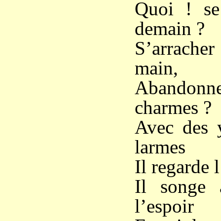
Quoi ! se 
demain ?
S’arracher
main,
Abandonne
charmes ?
Avec des y
larmes
Il regarde 
Il songe 
l’espoir