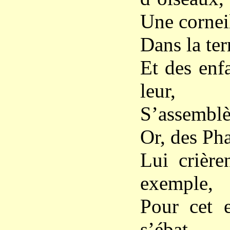
Une corneil
Dans la ter
Et des enfa
leur,
S’assemblè
Or, des Pha
Lui crière
exemple,
Pour cet e
s’ébat,