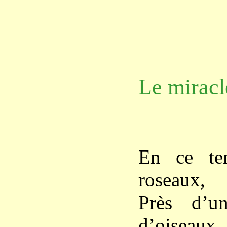
Le miracl
En ce tem
roseaux,
Près d’u
d’oiseaux,