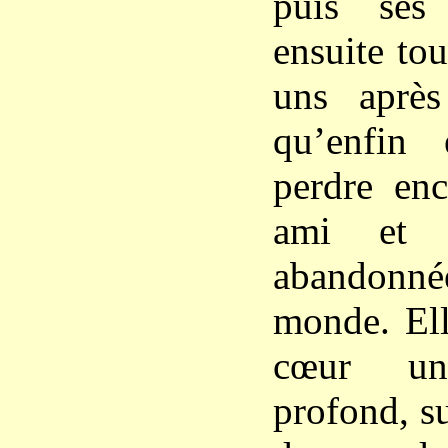
puis ses
ensuite tou
uns après
qu’enfin 
perdre enc
ami et q
abandonn
monde. Ell
cœur un
profond, su