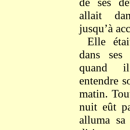
de ses deu
allait d
jusqu’à ac
Elle éta
dans ses t
quand i
entendre s
matin. Tou
nuit eût pa
alluma sa 