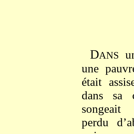
D
un
ANS
une pauvr
était assi
dans sa 
songeait
perdu d’a