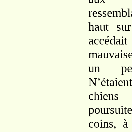
ressembl
haut
su
accéd
mauvais
un pe
N’étai
chien
poursu
coins, à