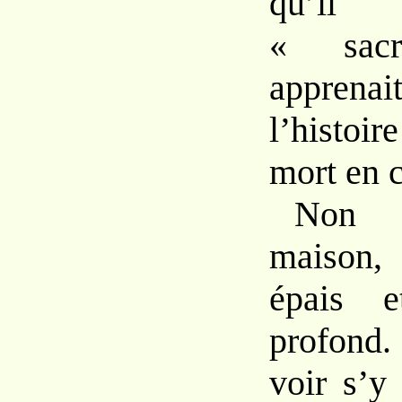
qu’il
«
sac
appren
l’histoi
mort
en
No
maison
épais
profond
voir s’y