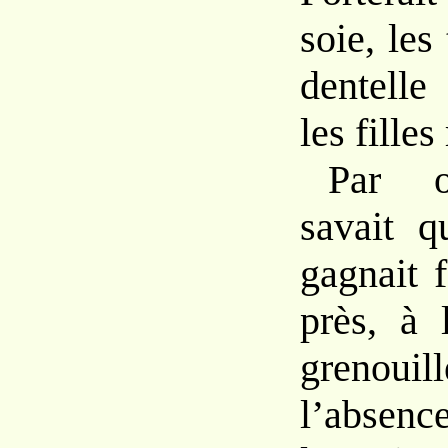
soie, les
dentelle
les filles
Par ou
savait q
gagnait 
près, à
greno
l’absenc