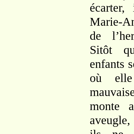
écarter,
Marie-A
de l’h
Sitôt q
enfants
s
où ell
mauvai
monte
aveugle