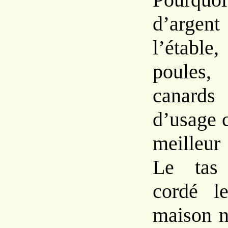
d’arge
l’éta
poules
canard
d’usage
meilleu
Le
ta
cordé l
maison n’