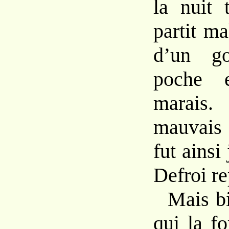
la nuit
partit m
d’un go
poche
marais
mauvai
fut
ainsi
Defroi
re
Mais
b
qui la f