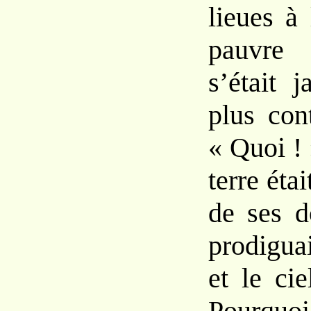
lieues à
pauvre 
s’était 
plus
con
«
Quoi !
terre
étai
de ses
d
prodigua
et
le
cie
Pourquo