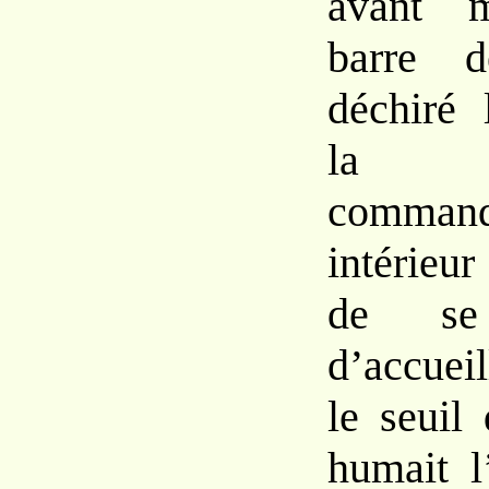
avant
barre
déchiré 
la n
comman
intérieur
de s
d’accueil
le seuil
humait l