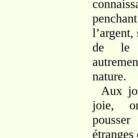
conna
penchan
l’argent,
de le 
autr
nature.
Aux
j
joie,
pouss
étranges