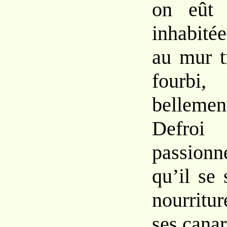
on eût 
inhabi
té
au
mur
fourbi
bellem
Defr
passion
qu’il
se
nourritu
ses
cana