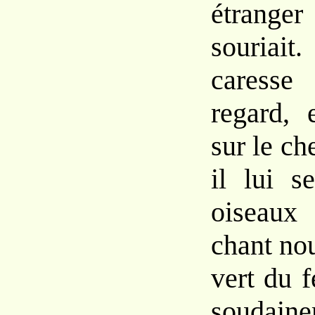
étrang
souria
cares
regard, 
sur le c
il lui
s
oiseaux 
chant n
vert
du f
soudain