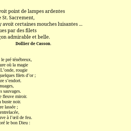
nt de lampes ardentes
Sacrement,
rtaines mouches luisantes ...
 des filets
irable et belle.
Dollier de Casson
.
 le pré ténébreux,
eure où la magie
 L’onde, rougie
uelques filets d’or ;
re s’endort.
 nuages,
ns sauvages.
e fleuve miroir.
 buste noir.
re lassée ;
 entrelacée,
uve à l’œil de feu.
ré le bon Dieu :