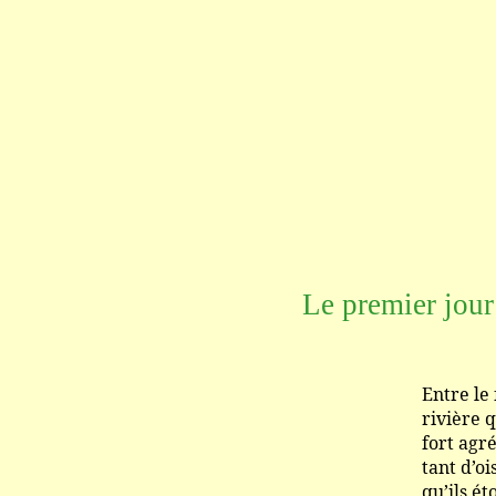
Le premier jour
Entre le fleuve S
rivière qui s’y d
fort agréable ... il
tant d’oiseaux de
qu’ils étoient fo