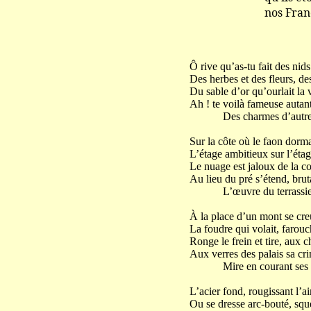
nos Français en
Ô rive qu’as-tu fait des nids
Des herbes et des fleurs, des
Du sable d’or qu’ourlait la 
Ah ! te voilà fameuse autan
Des charmes d’autref
Sur la côte où le faon dorma
L’étage ambitieux sur l’étag
Le nuage est jaloux de la cor
Au lieu du pré s’étend, brutal
L’œuvre du terrassie
À la place d’un mont se cre
La foudre qui volait, farouc
Ronge le frein et tire, aux ch
Aux verres des palais sa crin
Mire en courant ses f
L’acier fond, rougissant l’ai
Ou se dresse arc-bouté, squ