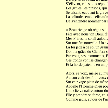
S’élèvent, et les bois répo
Les grives, les pinsons, qui
Se taisent, écoutant la grav
La solitude semble elle-mê
De s’entendre nommer par l
« Beau rivage où régna si 
Fête avec nous ton Dieu, fêt
Mes Frères, le soleil aujourd
Sur une ère nouvelle. Un 
La foi jette à ce sol un grai
Dont la grâce du Ciel fera so
Par vous, ses instruments, F
Ces troncs vont se changer
Et la horde païenne en un p
Alors, sa voix, mêlée au m
Au son clair des fourreaux q
Sur ce rivage plein de mâne
Appelle l’Homme-Dieu pour 
Une cité va naître autour du
Elle y prendra sa force, en s
Comme jadis, autour de l’ar