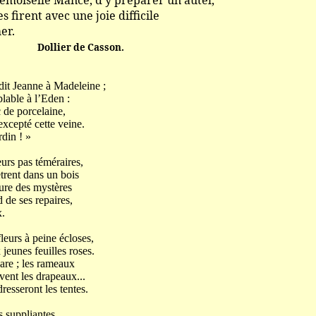
 Mance, d’y préparer un autel,
 avec une joie difficile
r.
Dollier de Casson.
 dit Jeanne à Madeleine ;
blable à l’Eden :
c de porcelaine,
xcepté cette veine.
in ! »
eurs pas téméraires,
trent dans un bois
eure des mystères
 de ses repaires,
.
fleurs à peine écloses,
jeunes feuilles roses.
are ; les rameaux
vent les drapeaux...
resseront les tentes.
s suppliantes