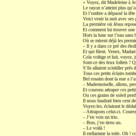
« Voyez, dit Madeleine à J
Le rayon n’atteint plus qu
Et l’ombre a dépassé la tête 
Voici venir la nuit avec ses 
La première où Jésus reposer
Et comment lui trouver une 
Hors la lune sur l’eau sans 
Où se mirent déjà les premiè
– Il y a dans ce pré des étoil
Et qui filent. Venez, Madame
Cela voltige et luit, voyez, 
Sont-ce des feux follets ? 
S’ils allaient scintiller prè
Tous ces petits éclairs tom
Bel essaim dont la nue a l’ai
– Mademoiselle, allons, pre
Et courons attraper ces petit
Ou ces grains de soleil perd
Il nous faudrait bien cent de
Voyez-les, éclairant le dédal
– Attrapons celui-ci. Courez
– J’en vois un trio.
– Bon, j’en tiens un.
– Le voilà !
Il enflamme la toile. Oh ! c