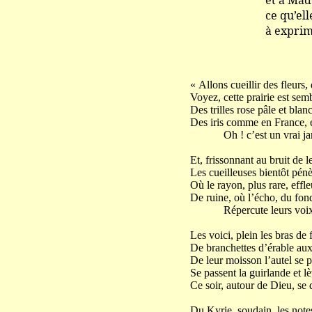
et à Mademoiselle
ce qu’elles firent
à exprime
« Allons cueillir des fleurs,
Voyez, cette prairie est sem
Des trilles rose pâle et blan
Des iris comme en France, e
Oh ! c’est un vrai jard
Et, frissonnant au bruit de l
Les cueilleuses bientôt pénè
Où le rayon, plus rare, effl
De ruine, où l’écho, du fond
Répercute leurs voix
Les voici, plein les bras de 
De branchettes d’érable aux 
De leur moisson l’autel se p
Se passent la guirlande et lè
Ce soir, autour de Dieu, se d
Du Kyrie, soudain, les note