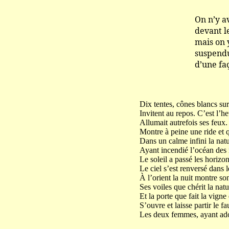
On n’y avoit poi
devant le St. 
mais on y avoit ce
suspendues par
d’une façon adm
Dix tentes, cônes blancs sur
Invitent au repos. C’est l’h
Allumait autrefois ses feux.
Montre à peine une ride et q
Dans un calme infini la natu
Ayant incendié l’océan des
Le soleil a passé les horizo
Le ciel s’est renversé dans l
À l’orient la nuit montre son
Ses voiles que chérit la natu
Et la porte que fait la vigne
S’ouvre et laisse partir le fa
Les deux femmes, ayant ado