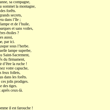
eanne, sa compagne,
’au sommet la montagne,
des forêts.
grands secrets,
a dans l’île ;
lampe et de l’huile,
barques et sans voiles,
res étoiles ?
es aussi,
, par ici.
jusque sous l’herbe.
Quelle lampe superbe,
s du Saint-Sacrement,
bés du firmament,
r d’être la ruche !
nez votre capuche,
s feux follets,
us dans les forêts.
 ces jolis prodiges.
e des tiges.
 après ceux-là.
omme il est farouche !