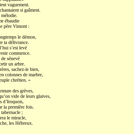
ndent vaguement.
 chantaient si gaîment.
e mélodie.
me ébaudie
e père Vimont :
longtemps le démon,
e ta délivrance.
’hui s’est levé
avenir commence.
n de sénevé
rtir un arbre.
rères, sachez-le bien,
 en colonnes de marbre,
euple chrétien. »
urmure des grèves,
u’on vide de leurs glaives,
s d’Iroquois,
la première fois.
 tabernacle ;
era le miracle,
che, les Hébreux.