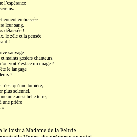
ue l’espérance
reins.
etiennent embrassée
ra leur sang,
s délaissée !
, le zèle et la pensée
nt !
 rive sauvage
et maints gosiers chanteurs.
u’on voit ? est-ce un nuage ?
ête le langage
urs ?
e n’est qu’une lumière,
r plus solennel.
e une aussi belle terre,
d une prière
 »
ir à Madame de la Peltrie