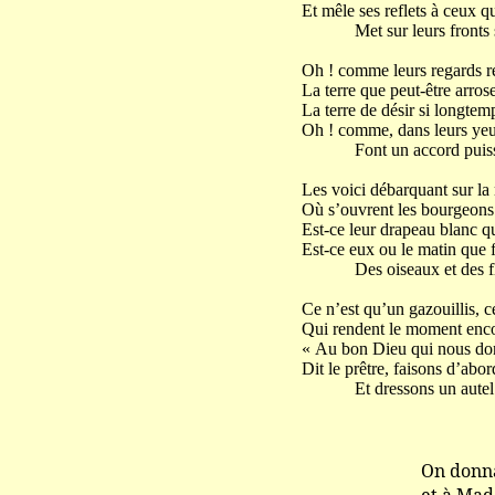
Et mêle ses reflets à ceux q
Met sur leurs fronts se
Oh ! comme leurs regards r
La terre que peut-être arrose
La terre de désir si longtemp
Oh ! comme, dans leurs yeux
Font un accord puissa
Les voici débarquant sur la
Où s’ouvrent les bourgeons 
Est-ce leur drapeau blanc q
Est-ce eux ou le matin que f
Des oiseaux et des fle
Ce n’est qu’un gazouillis, c
Qui rendent le moment enco
« Au bon Dieu qui nous donn
Dit le prêtre, faisons d’abor
Et dressons un autel.
On donna le lois