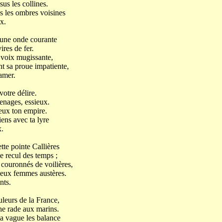
us les collines.
s les ombres voisines
x.
r une onde courante
res de fer.
 voix mugissante,
t sa proue impatiente,
mer.
votre délire.
enages, essieux.
ieux ton empire.
iens avec ta lyre
.
ette pointe Callières
e recul des temps ;
 couronnés de voilières,
 deux femmes austères.
ts.
uleurs de la France,
e rade aux marins.
a vague les balance