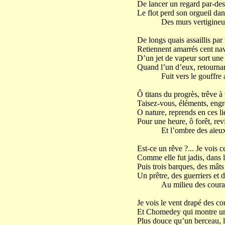
De lancer un regard par-dess
Le flot perd son orgueil dan
Des murs vertigineu
De longs quais assaillis pa
Retiennent amarrés cent navi
D’un jet de vapeur sort une
Quand l’un d’eux, retournan
Fuit vers le gouffre a
Ô titans du progrès, trêve à 
Taisez-vous, éléments, engr
O nature, reprends en ces l
Pour une heure, ô forêt, rev
Et l’ombre des aïeux
Est-ce un rêve ?... Je vois c
Comme elle fut jadis, dans l
Puis trois barques, des mâts
Un prêtre, des guerriers et
Au milieu des couran
Je vois le vent drapé des co
Et Chomedey qui montre un
Plus douce qu’un berceau, l