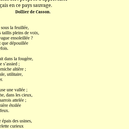
 ce pays sauvage.
Dollier de Casson.
 sous la feuillée,
 taillis pleins de voix,
vague ensoleillée ?
t que dépouillée
ois.
it dans la fougère,
e s’assied ;
niche altière ;
e, utilitaire,
r.
use une vallée ;
he, dans les cieux,
arrois attelée ;
ière étoilée
eux.
r épais des usines,
elette curieux