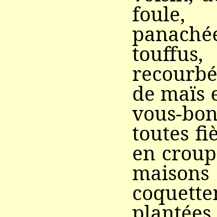
foule,
panaché
touffus
recour
de maïs 
vous-bon
toutes fi
en croup
maison
coquett
plantée