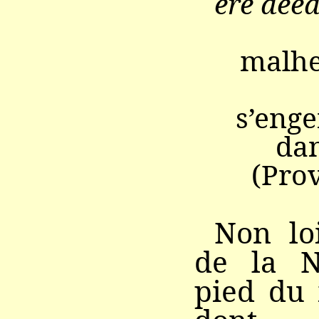
ere aeea
malhe
s’eng
dan
(Pro
Non lo
de la N
pied du 