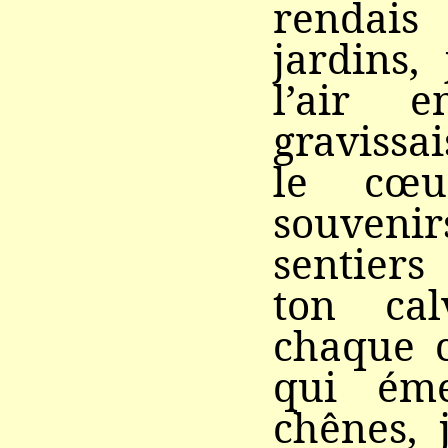
rendai
jardins, 
l’air 
gravissa
le cœu
souvenir
sentier
ton cal
chaque c
qui ém
chênes, 