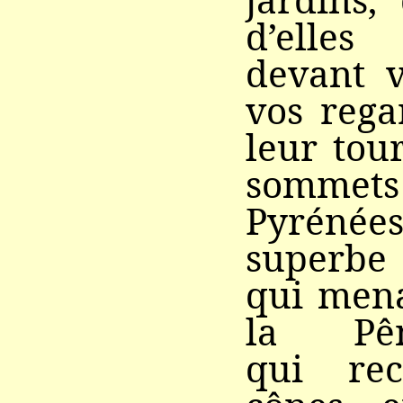
d’elle
devant v
vos rega
leur tour
somm
Pyréné
superb
qui mena
la Pêna
qui rec