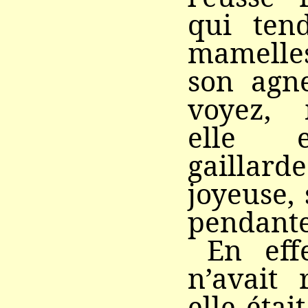
qui tend
mamelle
son agn
voyez, m
elle e
gaillar
joyeuse, 
pendante
En eff
n’avait 
elle étai