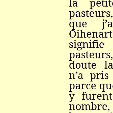
la peti
pasteurs,
que j’
Oihena
signifie
pasteu
doute la
n’a pri
parce qu
y furent
nombre, 