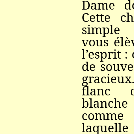
Dame de
Cette ch
simple 
vous élè
l’esprit :
de souven
gracieux
flanc d
blanch
comme 
laquel