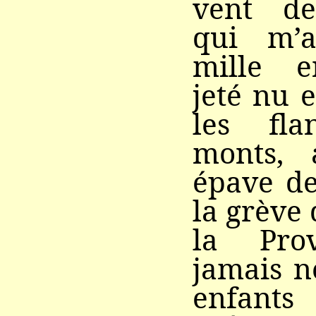
vent de 
qui m’
mille e
jeté nu 
les fl
monts, 
épave de
la grève 
la Pro
jamais n
enfant