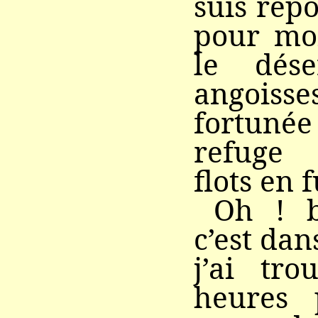
suis repo
pour moi
le dés
angois
fortun
refuge
flots en f
Oh ! b
c’est dan
j’ai tro
heures p