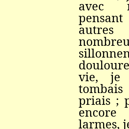
avec r
pensant 
autr
nombreus
sillo
doulour
vie, je 
tombais 
priais ; 
encore
larmes, 