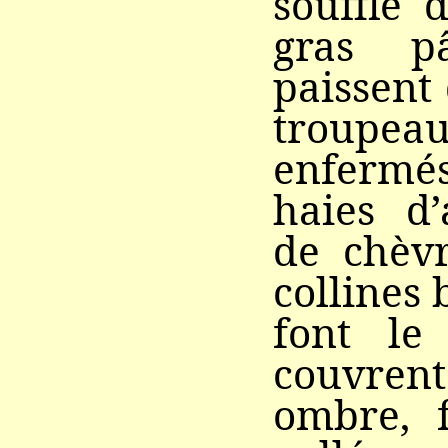
souffle 
gras p
paissent
troupeau
enferm
haies d’
de chèvr
collines 
font le
couvre
ombre, f