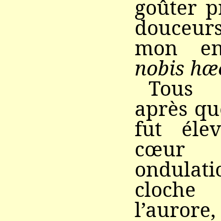
goûter p
douceurs
mon en
nobis hæc
Tous 
après qu
fut él
cœur 
ondula
cloche 
l’auro