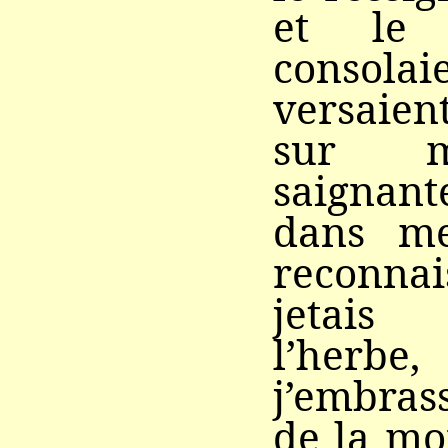
et le 
consolai
versaie
sur m
saignant
dans me
reconnai
jetais
l’he
j’embras
de la mo