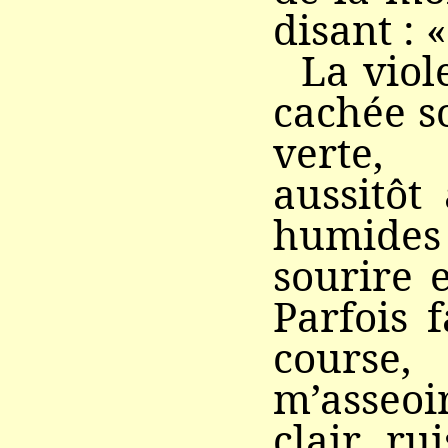
disant : 
La viol
cachée s
verte,
aussitôt
humid
sourire 
Parfois 
course
m’asseoi
clair ru