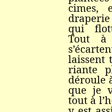
cimes, 
draperi
qui flo
Tout à 
s’écart
laissent
riante p
déroule à
que je v
tout à l’
y est ass