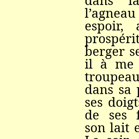
dans l
l’agne
espoir, 
prospéri
berger s
il à me
troupea
dans sa 
ses doigt
de ses 
son lait 