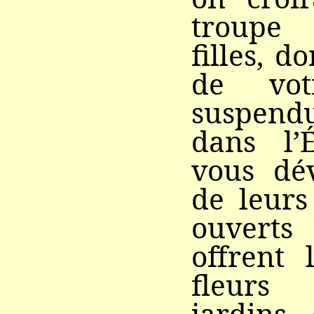
troupe
filles, d
de vo
suspend
dans l’
vous dév
de leurs
ouvert
offrent 
fleurs
jardins,