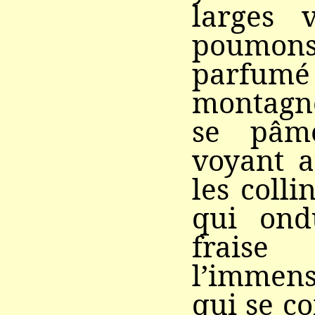
larges 
poumon
parf
montagne
se pâm
voyant a
les colli
qui ond
frais
l’immens
qui se c