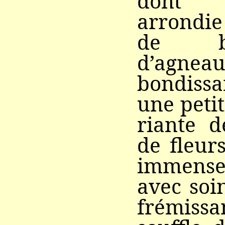
dont 
arrondie
de b
d’agnea
bondissa
une petit
riante d
de fleur
immens
avec soin
frémissa