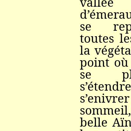
vallé
d’émerau
se rep
toutes l
la végéta
point où
se pl
s’éten
s’enivr
sommeil
belle Aï