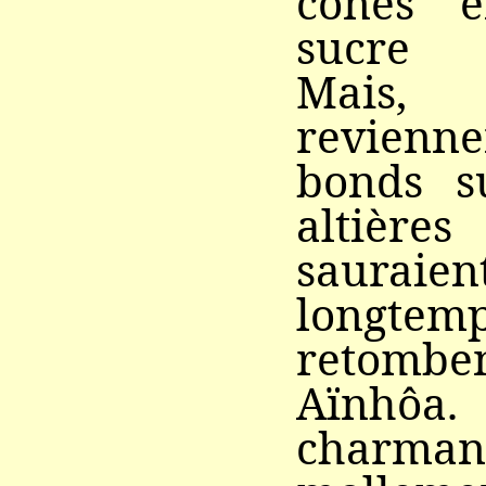
cônes 
sucre d
Mais,
revienn
bonds s
altière
sauraie
longt
retom
Aïnhôa.
charma