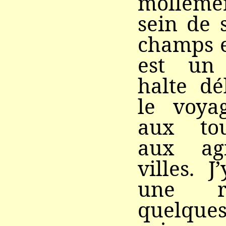
molleme
sein de 
champs e
est un
halte dé
le voya
aux to
aux agi
villes. 
une re
quelques