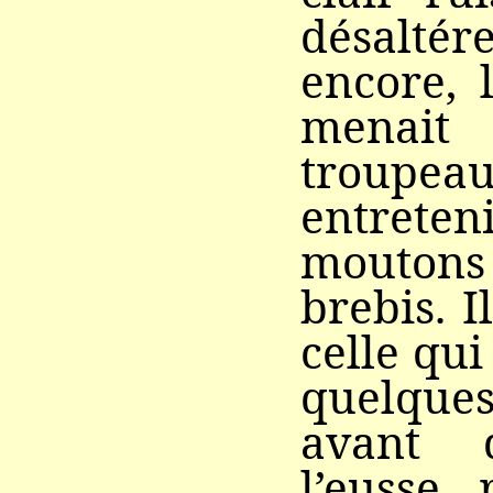
désaltér
encore, 
menait
troupea
entret
mouton
brebis. 
celle qui
quelqu
avant 
l’eusse 