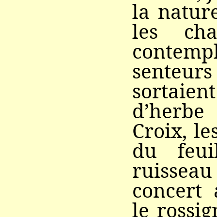
la nature
les cha
contempl
senteurs
sortaien
d’herbe
Croix, le
du feui
ruisse
concert 
le rossig