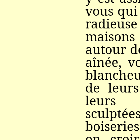
vous qui
radie
maison
autour de
aînée, v
blanche
de leurs
leurs 
sculptée
boiserie
on croir