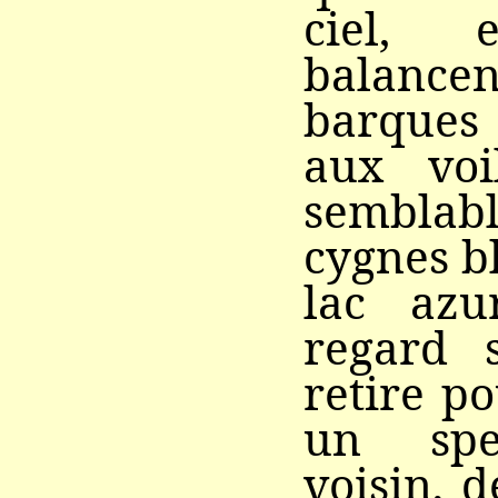
ciel,
balan
barques
aux voil
sembla
cygnes b
lac azu
regard s
retire po
un spe
voisin, d