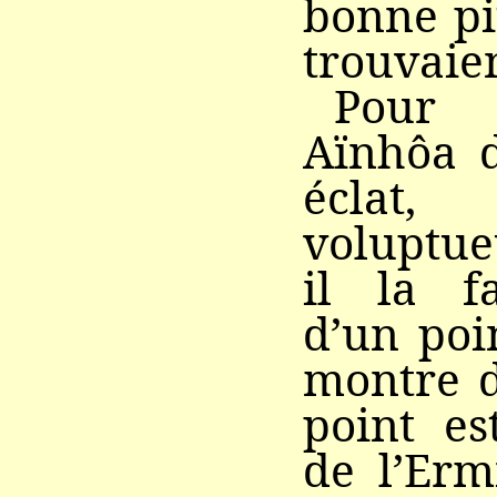
bonne pi
trouvaien
Pour 
Aïnhôa d
éclat,
voluptue
il la f
d’un poi
montre d
point es
de l’Erm