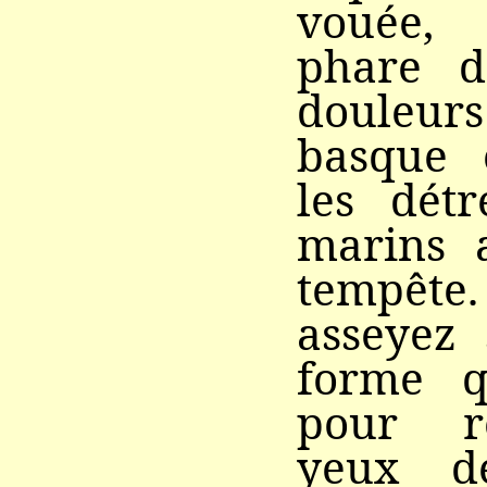
vouée, 
phare d
douleu
basque 
les détr
marins 
tempête.
asseyez 
forme q
pour r
yeux d