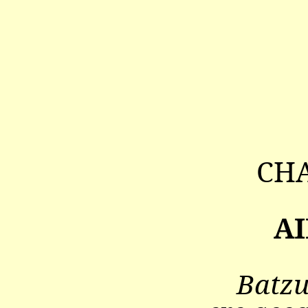
CHA
A
Batzu