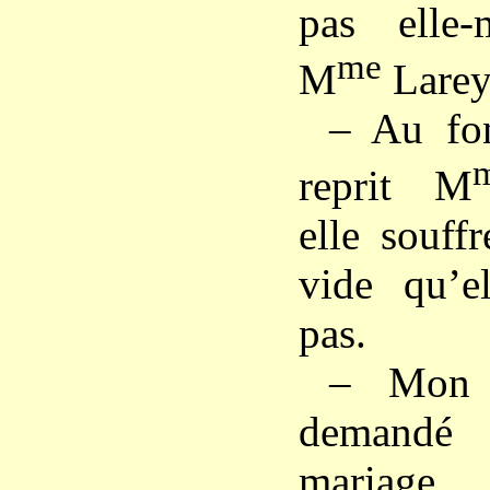
pas elle-
me
M
Larey
– Au fo
reprit M
elle souff
vide qu’e
pas.
– Mon 
demandé 
mariage,