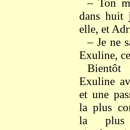
– Ton ma
dans huit j
elle, et Ad
– Je ne s
Exuline, ce
Bientôt 
Exuline av
et une pas
la plus co
la plus