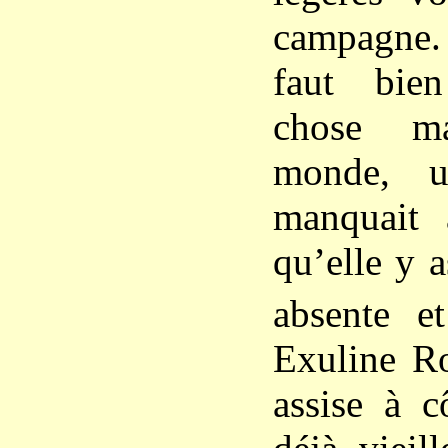
campagne.
faut bie
chose m
monde, u
manquait 
qu’elle y a
absente e
Exuline Ro
assise à c