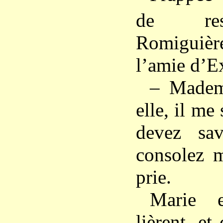
de re
Romiguièr
l’amie d’E
– Mademo
elle, il m
devez sav
consolez m
prie.
Marie 
lièrent, et