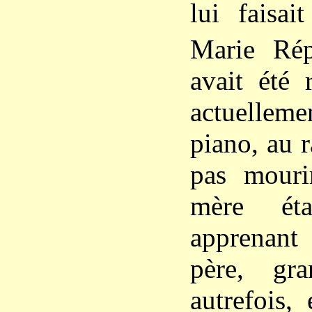
lui faisai
Marie Ré
avait été 
actuelleme
piano, au r
pas mouri
mère ét
apprenant
père, gra
autrefois, 