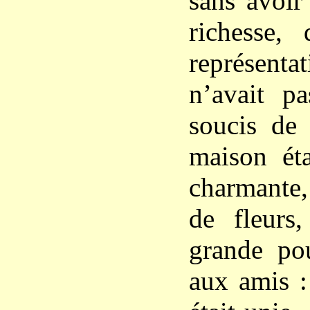
sans avoir
richesse,
représenta
n’avait p
soucis de 
maison éta
charmante, 
de fleurs,
grande po
aux amis :