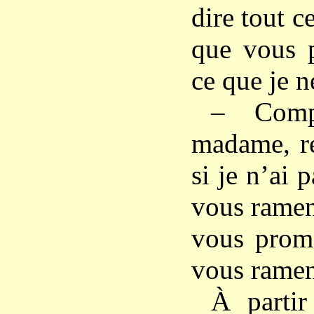
dire tout ce
que vous p
ce que je n
– Comp
madame, ré
si je n’ai 
vous ramen
vous prom
vous ramene
À partir