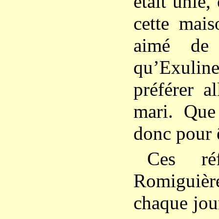
était unie,
cette mais
aimé de 
qu’Exul
préférer a
mari. Que 
donc pour 
Ces ré
Romiguiè
chaque jour 