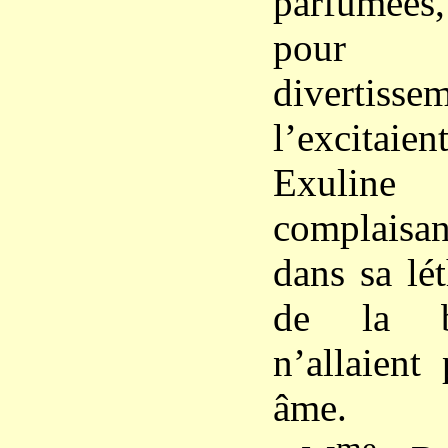
parfumée
pour 
diverti
l’excitaie
Exuline 
complaisan
dans sa lét
de la b
n’allaient
âme.