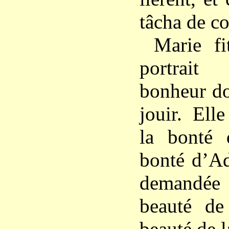
tâcha de c
Marie f
portrait
bonheur do
jouir. Elle
la bonté 
bonté d’Ad
demandée 
beauté de
beauté de l