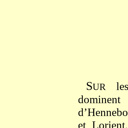
S
les
UR
domine
d’Hennebon
et Lorient