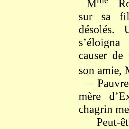
me
M
Rom
sur sa fi
désolés. 
s’éloign
causer de 
son amie,
– Pauvre 
mère d’Ex
chagrin meu
– Peut-êt