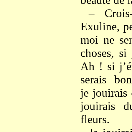
– Crois
Exuline, p
moi ne sen
choses, si 
Ah ! si j’é
serais bon
je jouirais
jouirais d
fleurs.