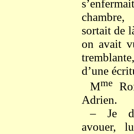
s’enfer
chambre, 
sortait de l
on avait v
tremblant
d’une écri
me
M
Rom
Adrien.
– Je d
avouer, lu