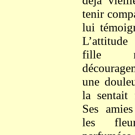
déjà vieil
tenir comp
lui témoig
L’attitude
fille 
décourag
une douleu
la sentait
Ses amies 
les fle