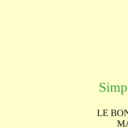
Simpl
LE BO
M