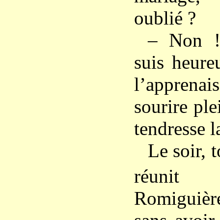
oublié ?
– Non !
suis heure
l’apprenai
sourire ple
tendresse l
Le soir, t
réuni
Romiguière