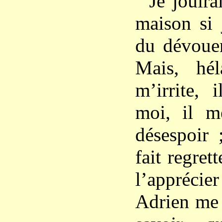
Je jouira
maison si j
du dévoue
Mais, hél
m’irrite,
moi, il m
désespoir 
fait regret
l’appréci
Adrien me 