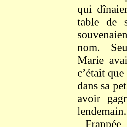
qui dînaie
table de 
souvenaie
nom. Seu
Marie avai
c’était que 
dans sa pe
avoir gag
lendemain.
Frappée 