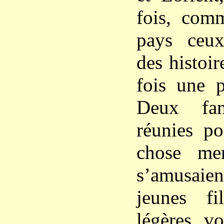
fois, com
pays ceux
des histoir
fois une p
Deux fami
réunies po
chose merv
s’amusaien
jeunes fi
légères vo