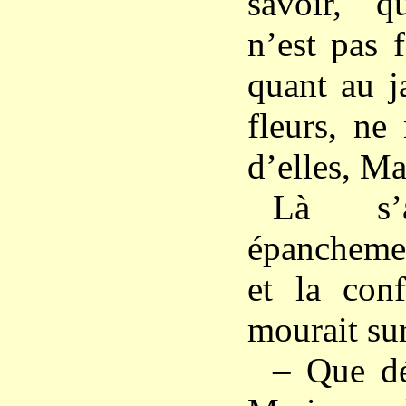
savoir, 
n’est pas 
quant au j
fleurs, ne
d’elles, Ma
Là s’a
épancheme
et la con
mourait sur
– Que dés