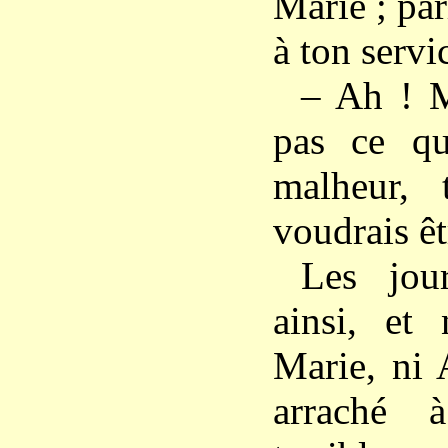
Marie ; pa
à ton servi
– Ah ! M
pas ce qu
malheur, 
voudrais êt
Les jou
ainsi, et
Marie, ni 
arraché 