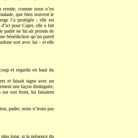
t un ermite, comme nous n’en
i malade, que bien souvent le
rge l’a protégée ; elle est
d’ici pour Capri, elle a fait
le padre ne lui ait promis de
 une bénédiction qu’un pareil
done sort avec lui – et elle
.
 coup et regarda en haut du
ers et faisait signe avec un
ulement une façon distinguée,
 sur son front, lui faisaient
sion, padre, nous n’irons pas
 plus long, si la présence du