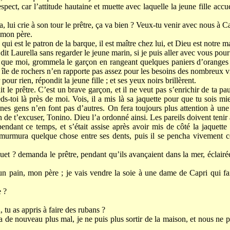
spect, car l’attitude hautaine et muette avec laquelle la jeune fille accueil
, lui crie à son tour le prêtre, ça va bien ? Veux-tu venir avec nous à C
 mon père.
 est le patron de la barque, il est maître chez lui, et Dieu est notre ma
dit Laurella sans regarder le jeune marin, si je puis aller avec vous pour
que moi, grommela le garçon en rangeant quelques paniers d’oranges pou
e île de rochers n’en rapporte pas assez pour les besoins des nombreux vi
pour rien, répondit la jeune fille ; et ses yeux noirs brillèrent.
t le prêtre. C’est un brave garçon, et il ne veut pas s’enrichir de ta pau
ieds-toi là près de moi. Vois, il a mis là sa jaquette pour que tu sois mie
es gens n’en font pas d’autres. On fera toujours plus attention à une p
 de t’excuser, Tonino. Dieu l’a ordonné ainsi. Les pareils doivent tenir à
pendant ce temps, et s’était assise après avoir mis de côté la jaquett
t murmura quelque chose entre ses dents, puis il se pencha vivement co
et ? demanda le prêtre, pendant qu’ils avançaient dans la mer, éclairé
 un pain, mon père ; je vais vendre la soie à une dame de Capri qui fai
e ?
, tu as appris à faire des rubans ?
 de nouveau plus mal, je ne puis plus sortir de la maison, et nous ne