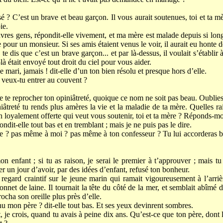
sé ? C’est un brave et beau garçon. Il vous aurait soutenues, toi et ta 
ie.
es gens, répondit-elle vivement, et ma mère est malade depuis si long
e pour un monsieur. Si ses amis étaient venus le voir, il aurait eu honte 
e dis que c’est un brave garçon... et par là-dessus, il voulait s’établir 
-là était envoyé tout droit du ciel pour vous aider.
 mari, jamais ! dit-elle d’un ton bien résolu et presque hors d’elle.
 veux-tu entrer au couvent ?
e te reprocher ton opiniâtreté, quoique ce nom ne soit pas beau. Oublies
iniâtreté tu rends plus amères la vie et la maladie de ta mère. Quelles r
n loyalement offerte qui veut vous soutenir, toi et ta mère ? Réponds-mo
ondit-elle tout bas et en tremblant ; mais je ne puis pas le dire.
re ? pas même à moi ? pas même à ton confesseur ? Tu lui accorderas b
.
 enfant ; si tu as raison, je serai le premier à t’approuver ; mais tu
er un jour d’avoir, par des idées d’enfant, refusé ton bonheur.
regard craintif sur le jeune marin qui ramait vigoureusement à l’arriè
nnet de laine. Il tournait la tête du côté de la mer, et semblait abîmé
rocha son oreille plus près d’elle.
 mon père ? dit-elle tout bas. Et ses yeux devinrent sombres.
, je crois, quand tu avais à peine dix ans. Qu’est-ce que ton père, dont 