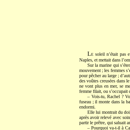
L
soleil n’était pas 
E
Naples, et mettait dans l’ombr
Sur la marine qui s’éte
mouvement ; les femmes s’eff
pour pêcher au large ; d’aut
des voûtes creusées dans le 
ne vont plus en mer, se mett
femme filait, ou s’occupait 
– Vois-tu, Rachel ? Vo
fuseau ; il monte dans la 
endormi.
Elle lui montrait du doi
après avoir relevé avec soin 
partir le prêtre, qui saluait
– Pourquoi va-t-il à C