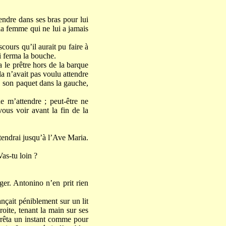
ndre dans ses bras pour lui
 la femme qui ne lui a jamais
scours qu’il aurait pu faire à
ui ferma la bouche.
 le prêtre hors de la barque
la n’avait pas voulu attendre
te, son paquet dans la gauche,
e m’attendre ; peut-être ne
vous voir avant la fin de la
attendrai jusqu’à l’Ave Maria.
Vas-tu loin ?
ger. Antonino n’en prit rien
ançait péniblement sur un lit
roite, tenant la main sur ses
arrêta un instant comme pour