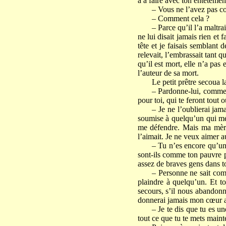
a à faire avec ton entêtemen
– Vous ne l’avez pas co
– Comment cela ?
– Parce qu’il l’a maltra
ne lui disait jamais rien et f
tête et je faisais semblant 
relevait, l’embrassait tant 
qu’il est mort, elle n’a pas 
l’auteur de sa mort.
Le petit prêtre secoua la
– Pardonne-lui, comme t
pour toi, qui te feront tout o
– Je ne l’oublierai jam
soumise à quelqu’un qui me
me défendre. Mais ma mère 
l’aimait. Je ne veux aimer 
– Tu n’es encore qu’une
sont-ils comme ton pauvre p
assez de braves gens dans t
– Personne ne sait comm
plaindre à quelqu’un. Et to
secours, s’il nous abandonn
donnerai jamais mon cœur
– Je te dis que tu es un
tout ce que tu te mets mainte