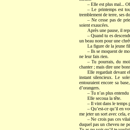
– Elle est plus mal... O
– Le printemps est to
tremblement de terre, ses do
– Ne cesse pas de prier
soient exaucées.
Après une pause, il repr
– Quand tu es descendue 
un beau nom pour une chréti
La figure de la jeune fi
– Ils se moquent de moi 
ne leur fais rien.
– Tu pourrais, du moin
chanter ; mais dire une bon
Elle regardait devant el
instant silencieux. Le so
entouraient encore sa base,
d’orangers.
– Tu n’as plus entendu 
Elle secoua la tête.
– Il vint dans le temps p
– Qu’est-ce qu’il en voul
me jeter un sort avec cela,
– Ne crois pas ces vila
duquel pas un cheveu ne peu
Tu as pu voir qu’il te voula