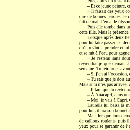
Puis, après un instant d
– Et ce jeune peintre, cr
– Il faisait des yeux 
dire de bonnes paroles. Je c
fait de mal. J’en ai le friss
Puis elle tomba dans un 
cette fille. Mais la présence
Lorsque après deux heur
pour lui faire passer les de
qu’il revînt la prendre et lu
et se mit à l’eau pour gagne
– Je resterai sans dou
reviendrai-je que demain à 
semaine. Tu retournes avant 
– Si j’en ai l’occasion, 
– Tu sais que je dois au
Mais si tu n’es pas arrivée, 
– Il faut que tu revienne
– À Anacapri, dans une
– Moi, je vais à Capri. 
Laurella lui baisa la 
pour lui ; il tira son bonnet
Mais lorsque tous deux 
de cailloux roulants, puis i
yeux pour se garantir de l’