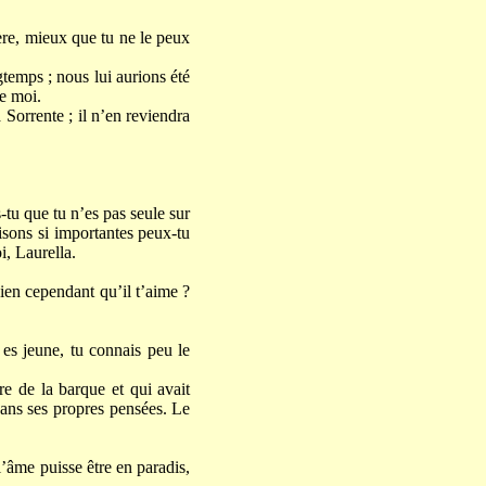
mère, mieux que tu ne le peux
temps ; nous lui aurions été
de moi.
à Sorrente ; il n’en reviendra
-tu que tu n’es pas seule sur
aisons si importantes peux-tu
i, Laurella.
ien cependant qu’il t’aime ?
 es jeune, tu connais peu le
re de la barque et qui avait
 dans ses propres pensées. Le
l’âme puisse être en paradis,