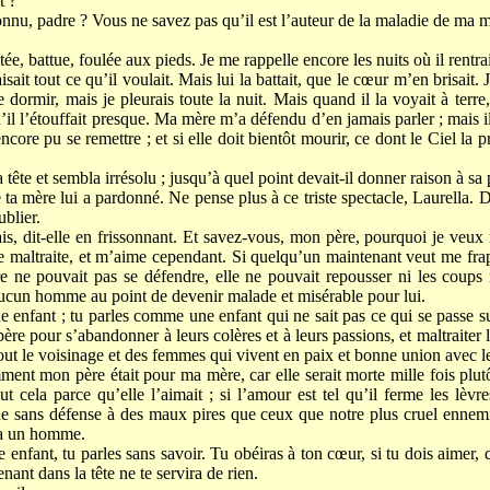
t ?
nnu, padre ? Vous ne savez pas qu’il est l’auteur de la maladie de ma 
itée, battue, foulée aux pieds. Je me rappelle encore les nuits où il rentra
aisait tout ce qu’il voulait. Mais lui la battait, que le cœur m’en brisait.
de dormir, mais je pleurais toute la nuit. Mais quand il la voyait à terre,
qu’il l’étouffait presque. Ma mère m’a défendu d’en jamais parler ; mais il
encore pu se remettre ; et si elle doit bientôt mourir, ce dont le Ciel la pr
 tête et sembla irrésolu ; jusqu’à quel point devait-il donner raison à sa p
a mère lui a pardonné. Ne pense plus à ce triste spectacle, Laurella. 
ublier.
ais, dit-elle en frissonnant. Et savez-vous, mon père, pourquoi je veux r
 maltraite, et m’aime cependant. Si quelqu’un maintenant veut me frap
ne pouvait pas se défendre, elle ne pouvait repousser ni les coups ni
aucun homme au point de devenir malade et misérable pour lui.
 enfant ; tu parles comme une enfant qui ne sait pas ce qui se passe s
ère pour s’abandonner à leurs colères et à leurs passions, et maltraiter
out le voisinage et des femmes qui vivent en paix et bonne union avec l
ent mon père était pour ma mère, car elle serait morte mille fois plutô
ut cela parce qu’elle l’aimait ; si l’amour est tel qu’il ferme les lèvr
e sans défense à des maux pires que ceux que notre plus cruel ennemi
 a un homme.
e enfant, tu parles sans savoir. Tu obéiras à ton cœur, si tu dois aimer,
nant dans la tête ne te servira de rien.