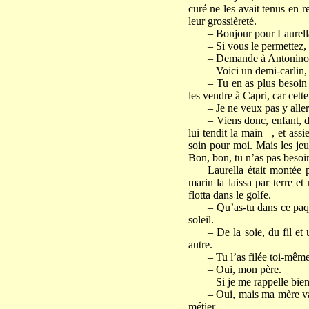
curé ne les avait tenus en re
leur grossièreté.
– Bonjour pour Laurella
– Si vous le permettez,
– Demande à Antonino qui
– Voici un demi-carlin, 
– Tu en as plus besoin 
les vendre à Capri, car cett
– Je ne veux pas y aller 
– Viens donc, enfant, di
lui tendit la main –, et ass
soin pour moi. Mais les jeun
Bon, bon, tu n’as pas besoin
Laurella était montée 
marin la laissa par terre e
flotta dans le golfe.
– Qu’as-tu dans ce paqu
soleil.
– De la soie, du fil et
autre.
– Tu l’as filée toi-mêm
– Oui, mon père.
– Si je me rappelle bien
– Oui, mais ma mère va
métier.