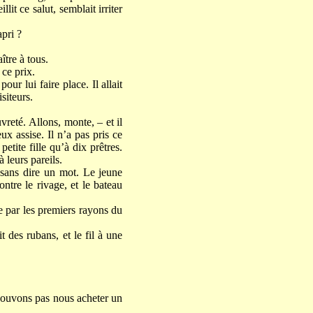
lit ce salut, semblait irriter
apri ?
ître à tous.
 ce prix.
r lui faire place. Il allait
siteurs.
vreté. Allons, monte, – et il
ux assise. Il n’a pas pris ce
etite fille qu’à dix prêtres.
 leurs pareils.
e sans dire un mot. Le jeune
ntre le rivage, et le bateau
e par les premiers rayons du
t des rubans, et le fil à une
 pouvons pas nous acheter un