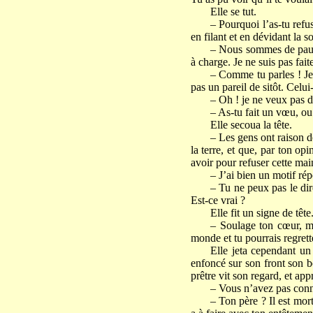
Elle se tut.
– Pourquoi l’as-tu refu
en filant et en dévidant la so
– Nous sommes de pauvr
à charge. Je ne suis pas fait
– Comme tu parles ! Je t
pas un pareil de sitôt. Celui
– Oh ! je ne veux pas de
– As-tu fait un vœu, ou
Elle secoua la tête.
– Les gens ont raison d
la terre, et que, par ton op
avoir pour refuser cette mai
– J’ai bien un motif rép
– Tu ne peux pas le di
Est-ce vrai ?
Elle fit un signe de tête
– Soulage ton cœur, mon
monde et tu pourrais regrett
Elle jeta cependant un 
enfoncé sur son front son bo
prêtre vit son regard, et app
– Vous n’avez pas connu
– Ton père ? Il est mort