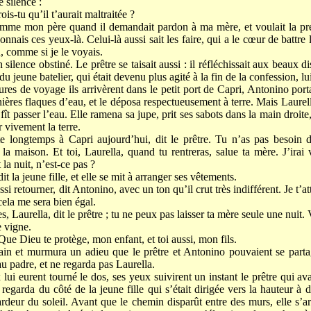
e silence :
ois-tu qu’il t’aurait maltraitée ?
comme mon père quand il demandait pardon à ma mère, et voulait la pre
onnais ces yeux-là. Celui-là aussi sait les faire, qui a le cœur de battre
on, comme si je le voyais.
silence obstiné. Le prêtre se taisait aussi : il réfléchissait aux beaux di
 du jeune batelier, qui était devenu plus agité à la fin de la confession, l
es de voyage ils arrivèrent dans le petit port de Capri, Antonino porta
rnières flaques d’eau, et le déposa respectueusement à terre. Mais Laurel
i fît passer l’eau. Elle ramena sa jupe, prit ses sabots dans la main droi
r vivement la terre.
te longtemps à Capri aujourd’hui, dit le prêtre. Tu n’as pas besoin d
la maison. Et toi, Laurella, quand tu rentreras, salue ta mère. J’irai 
la nuit, n’est-ce pas ?
dit la jeune fille, et elle se mit à arranger ses vêtements.
ssi retourner, dit Antonino, avec un ton qu’il crut très indifférent. Je t’
cela me sera bien égal.
s, Laurella, dit le prêtre ; tu ne peux pas laisser ta mère seule une nuit. 
 vigne.
Que Dieu te protège, mon enfant, et toi aussi, mon fils.
main et murmura un adieu que le prêtre et Antonino pouvaient se parta
 au padre, et ne regarda pas Laurella.
lui eurent tourné le dos, ses yeux suivirent un instant le prêtre qui av
l regarda du côté de la jeune fille qui s’était dirigée vers la hauteur à d
ardeur du soleil. Avant que le chemin disparût entre des murs, elle s’