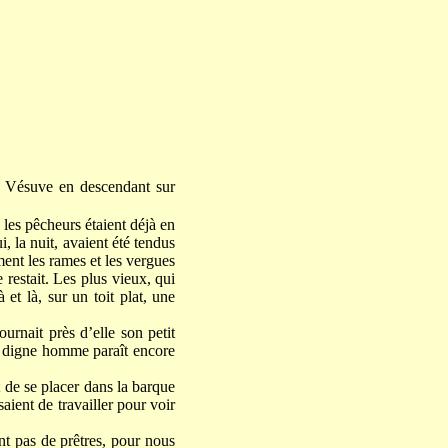
le Vésuve en descendant sur
 les pêcheurs étaient déjà en
, la nuit, avaient été tendus
ment les rames et les vergues
 restait. Les plus vieux, qui
 et là, sur un toit plat, une
urnait près d’elle son petit
e digne homme paraît encore
t de se placer dans la barque
saient de travailler pour voir
nt pas de prêtres, pour nous