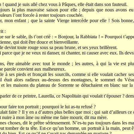
h ! quand je suis allé chez vous à Pâques, elle était dans son fauteuil.
ujours la plus mauvaise saison pour elle ; depuis que nous avons eu
uleurs l’ont forcée à rester toujours couchée.
, mon enfant ; que la sainte Vierge intercède pour elle ! Sois bonne, 
it :
sur le sable, ils t’ont crié : « Bonjour, la Rabbiata ! » Pourquoi t’appel
enne, qui doit être douce et bienveillante.
lle devint toute rouge sous sa peau brune, et ses yeux brillèrent.
parce que je ne veux ni danser, ni chanter, ni causer avec eux. Ils devrai
s, être aimable avec tout le monde ; les autres, à qui la vie est plu
ne parole convient aux malheureux.
le à ses pieds et fronçait les sourcils, comme si elle voulait cacher ses
leil était alors radieux au-dessus des montagnes, le sommet du Vésu
 et les maisons du plateau de Sorrente se détachaient en blanc sur l
parler de ce peintre, Laurella, ce Napolitain qui voulait t’épouser ? dem
our faire ton portrait ; pourquoi le lui as-tu refusé ?
ait faire ? Il y en a d’autres plus belles que moi ; qui sait d’ailleurs ce q
 et nuire à mon âme ou même me faire mourir, dit ma mère.
ines choses, dit le prêtre sérieusement. N’es-tu pas toujours dans les m
t tomber de ta tête. Est-ce qu’un homme, un portrait à la main, peut ê
it du bien. Est-ce qu’il ne t’avait pas demandée en mariage ?