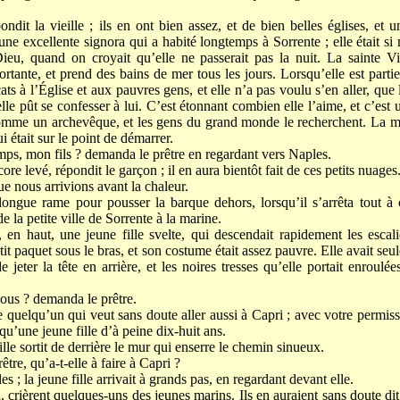
ondit la vieille ; ils en ont bien assez, et de bien belles églises, e
une excellente signora qui a habité longtemps à Sorrente ; elle était s
ieu, quand on croyait qu’elle ne passerait pas la nuit. La sainte Vie
rtante, et prend des bains de mer tous les jours. Lorsqu’elle est partie 
 à l’Église et aux pauvres gens, et elle n’a pas voulu s’en aller, que 
’elle pût se confesser à lui. C’est étonnant combien elle l’aime, et c’est
 comme un archevêque, et les gens du grand monde le recherchent. La ma
i était sur le point de démarrer.
ps, mon fils ? demanda le prêtre en regardant vers Naples.
core levé, répondit le garçon ; il en aura bientôt fait de ces petits nuages
e nous arrivions avant la chaleur.
 longue rame pour pousser la barque dehors, lorsqu’il s’arrêta tout à
e la petite ville de Sorrente à la marine.
 en haut, une jeune fille svelte, qui descendait rapidement les escali
tit paquet sous le bras, et son costume était assez pauvre. Elle avait se
eter la tête en arrière, et les noires tresses qu’elle portait enroulées
ous ? demanda le prêtre.
ue quelqu’un qui veut sans doute aller aussi à Capri ; avec votre permis
qu’une jeune fille d’à peine dix-huit ans.
lle sortit de derrière le mur qui enserre le chemin sinueux.
rêtre, qu’a-t-elle à faire à Capri ?
s ; la jeune fille arrivait à grands pas, en regardant devant elle.
, crièrent quelques-uns des jeunes marins. Ils en auraient sans doute dit