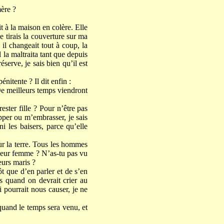
mère ?
it à la maison en colère. Elle
 Je tirais la couverture sur ma
 il changeait tout à coup, la
 la maltraita tant que depuis
éserve, je sais bien qu’il est
énitente ? Il dit enfin :
De meilleurs temps viendront
ester fille ? Pour n’être pas
per ou m’embrasser, je sais
 les baisers, parce qu’elle
ur la terre. Tous les hommes
 leur femme ? N’as-tu pas vu
eurs maris ?
t que d’en parler et de s’en
es quand on devrait crier au
 pourrait nous causer, je ne
 quand le temps sera venu, et