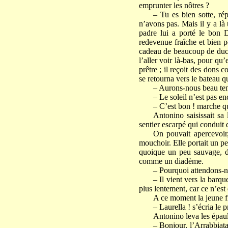
emprunter les nôtres ?
– Tu es bien sotte, rép
n’avons pas. Mais il y a là 
padre lui a porté le bon D
redevenue fraîche et bien po
cadeau de beaucoup de ducats
l’aller voir là-bas, pour qu
prêtre ; il reçoit des dons
se retourna vers le bateau qu
– Aurons-nous beau tem
– Le soleil n’est pas en
– C’est bon ! marche qu
Antonino saisissait sa
sentier escarpé qui conduit d
On pouvait apercevoir,
mouchoir. Elle portait un pe
quoique un peu sauvage, de j
comme un diadème.
– Pourquoi attendons-n
– Il vient vers la barq
plus lentement, car ce n’est 
A ce moment la jeune fi
– Laurella ! s’écria le p
Antonino leva les épaule
– Bonjour, l’Arrabbiata