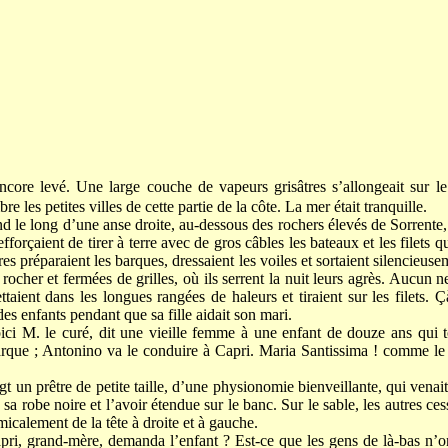
encore levé. Une large couche de vapeurs grisâtres s’allongeait sur 
e les petites villes de cette partie de la côte. La mer était tranquille.
nd le long d’une anse droite, au-dessous des rochers élevés de Sorrente,
orçaient de tirer à terre avec de gros câbles les bateaux et les filets qui
res préparaient les barques, dressaient les voiles et sortaient silencieuse
rocher et fermées de grilles, où ils serrent la nuit leurs agrès. Aucun ne
aient dans les longues rangées de haleurs et tiraient sur les filets. Çà
des enfants pendant que sa fille aidait son mari.
ici M. le curé, dit une vieille femme à une enfant de douze ans qui to
barque ; Antonino va le conduire à Capri. Maria Santissima ! comme l
gt un prêtre de petite taille, d’une physionomie bienveillante, qui venai
sa robe noire et l’avoir étendue sur le banc. Sur le sable, les autres ces
 amicalement de la tête à droite et à gauche.
apri, grand-mère, demanda l’enfant ? Est-ce que les gens de là-bas n’o