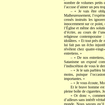
nombre de volumes petits et 
l’accuse d’aimer un peu trop
– « Je vais être obli
Malheureusement, l’expérie
censés instruits les ignor
innocemment sur ce point, et
l’Église et même des soluti
d’écrire, au cours de l’u
religieuse contemporaine
idolâtres. » Et tout près de
lui fait pas un écho injust
révèlent chez quatre-ving
entretiens. »
– « De nos entretiens,
Satanisme un exposé com
l’indiscrétion de vous le de
– « Je le sais parbleu 
moins, puisque l’occasio
importantes. »
– « Je vous écoute, Mo
Et le brave homme est s
pleine boîte de cigarettes. J
« Or donc », commence
d’ailleurs sans intérêt véri
monde. Nous savons qu’il y