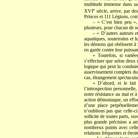
multitude immense dans sa 
e
XVI
siècle, arrive, par de
Princes et 111 Légions, com
– « C’est bien peu »,
plusieurs, pour chacun de n
– « D’autres auteurs et
aquatiques, souterrains et 
les démons qui obéissent à 
en garde contre leur puissanc
« Toutefois, si variées
s’effectuer que selon deux 
logique qui peut la conduir
asservissement complets du p
cas, étrangement spectaculai
« D’abord, et le fait
l’introspection personnelle
notre résistance au mal et 
action démoniaque, un effort
d’une place perpétuelleme
n’oublions pas que celle-ci
sollicite de toutes parts, o
plus grande précision a ame
nombreux points avec celle
relations fréquentes et étro