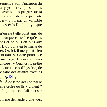
sement à voir l’intrusion du
a psychiatrie, qui sont des
classées. Les progrès de la
l à nombre de faits que faute
 n’y a-t-il pas un véritable
s possédés là où il n’y a que
n’essaie-t-elle point ainsi de
n compte en réalité qu’elles
mes et de plus en plus aux
n Bloy qui a eu le mérite de
. Or, ici, il me paraît bien
evient dans sa Correspondance
mais usage de leurs pouvoirs
encore : « Quel est le prêtre
, pour un cas d’hystérie, de
e faire des affaires avec les
[5]
donnée
. »
éalité de la possession par le
ire croire qu’ils y croient ?
ité qui me scandalise et sur
is, il me demande d’une voix