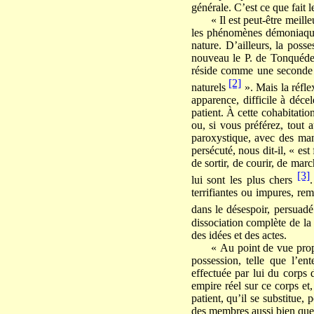
générale. C’est ce que fait 
« Il est peut-être meill
les phénomènes démoniaques
nature. D’ailleurs, la pos
nouveau le P. de Tonquédec
réside comme une seconde â
[2]
naturels
». Mais la réfle
apparence, difficile à déce
patient. À cette cohabitatio
ou, si vous préférez, tout 
paroxystique, avec des man
persécuté, nous dit-il, « est
de sortir, de courir, de mar
[3]
lui sont les plus chers
terrifiantes ou impures, re
dans le désespoir, persuadé
dissociation complète de la
des idées et des actes.
« Au point de vue prop
possession, telle que l’e
effectuée par lui du corps
empire réel sur ce corps et,
patient, qu’il se substitue,
des membres aussi bien que d