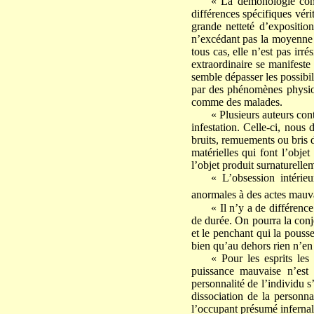
« La démonologie conn
différences spécifiques vér
grande netteté d’exposition
n’excédant pas la moyenne c
tous cas, elle n’est pas irr
extraordinaire se manifeste
semble dépasser les possibil
par des phénomènes physiol
comme des malades.
« Plusieurs auteurs con
infestation. Celle-ci, nous
bruits, remuements ou bris d
matérielles qui font l’obje
l’objet produit surnaturellem
« L’obsession intérie
anormales à des actes mauva
« Il n’y a de différence
de durée. On pourra la conje
et le penchant qui la pouss
bien qu’au dehors rien n’en 
« Pour les esprits les
puissance mauvaise n’est 
personnalité de l’individu s
dissociation de la personn
l’occupant présumé infernal.