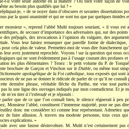
-t-il votre seule autorité en la matière ? Ou bien votre façon de voir 
même au besoin plus qualifiés que lui ? »
 répliquai-je, « de se noyer dans d’obscures et savantes dissertations pou
nus par la quasi unanimité et qui ne sont tus que par quelques timides e
 monsieur », reprend l’abbé Multi toujours souriant, « il vous est arr
entifiques, de secouer d’importance des adversaires qui, sur des points
ue des préjugés, des invocations à l’opinion du vulgaire, des argume
tiale. Vous leur faisiez remarquer que pareille forme de dialectique, s
s pour cela plus de valeur. Permettez-moi de vous dire franchement 
 leur avez justement reprochée. Voyons ! sur la question qui nous occ
logiques qui ne sont évidemment pas à l’usage courant des profanes et d
sation les plus élémentaires ? Tenez : le petit volume du P. de Tonqu
écente brochure de Garçon et Vinchon sur
le Diable
, ou même tout simp
Dictionnaire apologétique de la Foi catholique
, tous exposés qui sont 
u soucieux de ne pas se donner le ridicule de parler de ce qu’il ne connaît 
cette dernière phrase, véritable flèche du Parthe, me vise tout par
’ai pas lu une ligne des ouvrages indiqués par mon contradicteur. Et je 
r de m’en tirer
à l’esbroufe
et je réponds :
ne parler que de ce que l’on connaît bien, le silence régnerait à peu pr
ez, Monsieur l’abbé, constituent l’immense majorité, pour ne pas dire
Veuillez donc me considérer ici comme leur représentant. Admettez qu
z de faire allusion. À travers ma modeste personne, tous ceux qui p
octes explications. »
tirade avec une fausse désinvolture. M. Multi n’est certainement pas 