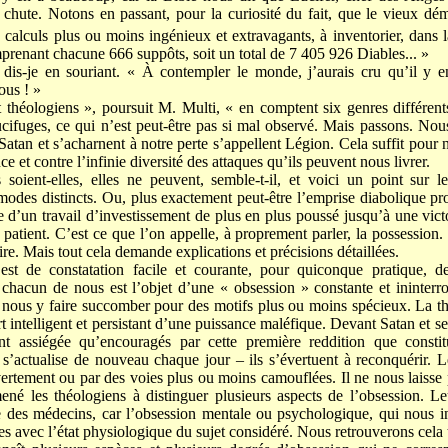
chute. Notons en passant, pour la curiosité du fait, que le vieux d
s calculs plus ou moins ingénieux et extravagants, à inventorier, dans
prenant chacune 666 suppôts, soit un total de 7 405 926 Diables... »
 dis-je en souriant. « À contempler le monde, j’aurais cru qu’il y 
ous ! »
 théologiens », poursuit M. Multi, « en comptent six genres différents 
lucifuges, ce qui n’est peut-être pas si mal observé. Mais passons. No
Satan et s’acharnent à notre perte s’appellent Légion. Cela suffit pour
e et contre l’infinie diversité des attaques qu’ils peuvent nous livrer.
 soient-elles, elles ne peuvent, semble-t-il, et voici un point sur le
modes distincts. Ou, plus exactement peut-être l’emprise diabolique p
e d’un travail d’investissement de plus en plus poussé jusqu’à une victo
atient. C’est ce que l’on appelle, à proprement parler, la possession. 
re. Mais tout cela demande explications et précisions détaillées.
 est de constatation facile et courante, pour quiconque pratique, 
, chacun de nous est l’objet d’une « obsession » constante et ininte
à nous y faire succomber pour des motifs plus ou moins spécieux. La t
 intelligent et persistant d’une puissance maléfique. Devant Satan et se
nt assiégée qu’encouragés par cette première reddition que constitu
 s’actualise de nouveau chaque jour – ils s’évertuent à reconquérir.
uvertement ou par des voies plus ou moins camouflées. Il ne nous laisse
né les théologiens à distinguer plusieurs aspects de l’obsession. Le
 des médecins, car l’obsession mentale ou psychologique, qui nous in
ites avec l’état physiologique du sujet considéré. Nous retrouverons cela 