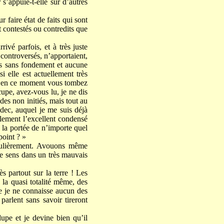
s’appuie-t-elle sur d’autres
r faire état de faits qui sont
t contestés ou contredits que
ivé parfois, et à très juste
 controversés, n’apportaient,
nts sans fondement et aucune
i elle est actuellement très
qu’en ce moment vous tombez
upe, avez-vous lu, je ne dis
es non initiés, mais tout au
édec, auquel je me suis déjà
lement l’excellent condensé
à la portée de n’importe quel
point ? »
ticulièrement. Avouons même
me sens dans un très mauvais
ès partout sur la terre ! Les
 la quasi totalité même, des
e je ne connaisse aucun des
arlent sans savoir tireront
dupe et je devine bien qu’il