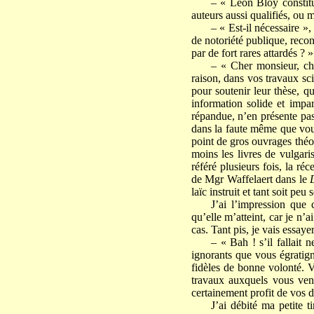
– « Léon Bloy constitue
auteurs aussi qualifiés, ou 
– « Est-il nécessaire »,
de notoriété publique, recon
par de fort rares attardés ? »
– « Cher monsieur, cher
raison, dans vos travaux sci
pour soutenir leur thèse, q
information solide et impar
répandue, n’en présente pa
dans la faute même que vous
point de gros ouvrages théo
moins les livres de vulgari
référé plusieurs fois, la r
de Mgr Waffelaert dans le
laïc instruit et tant soit pe
J’ai l’impression que 
qu’elle m’atteint, car je n
cas. Tant pis, je vais essaye
– « Bah ! s’il fallait 
ignorants que vous égratign
fidèles de bonne volonté. 
travaux auxquels vous vene
certainement profit de vos d
J’ai débité ma petite 