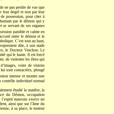
on de ne pas perdre de vue que
 leur degré et non par leur
de possession, pour citer à
s humain par le démon qui y
t se servant de ses organes
session paisible et calme en
 accord entre le démon et le
abolique. C’est tout au haut,
proprement dite, à son stade
res, le Docteur Vinchon. Le
ité qui le hante. Il est forcé
r, de violenter les êtres qui
 d’images, voire de visions
 lui sont consacrées, plongé
teur intense et montre une
u contrôle individuel normal
lement étudié la matière, la
sence du Démon, occupation
e l’esprit mauvais exerce un
ndent, ainsi que sur l’âme du
vienne, à sa place, le moteur