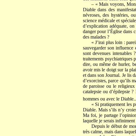
– « Mais voyons, Monsi
Diable dans des manifestat
névroses, des hystéries, o
science médicale et spéciale
d’explication adéquate, on 
danger pour l’Église dans ce
des malades ?
« J’irai plus loin : par
sauvegarder son influence e
sont devenues intenables 
traitements psychiatriques 
dire, ou même de hurler, be
avoir mis le doigt sur la pl
et dans son Journal. Je lis 
d’exorcistes, parce qu’ils m
de paroisse ou le religieux
catalepsie ou d’épilepsie ? 
hommes ou avec le Diable...
« Si pratiquement les pr
Diable. Mais s’ils n’y croie
Ma foi, je partage l’opinio
laquelle je serais infinimen
Depuis le début de mon
très calme, mais dans laquel