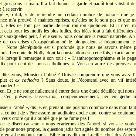
gros sous la main. Il a fait donner la garde et paraît tout satisfait d
 à se servir.
gé », dit-il, « de reprendre un certain nombre de notions que je
nce m’a prouvé, à maintes reprises, qu’elles ne le sont pas et que
ent. Elles ne font pas partie de leur ron-ron quotidien. Et il n’en 
 cela pour les motifs les plus futiles, des idées tout à fait différente
ons auxquelles peut, à elle seule, nous conduire la raison naturelle. Ah
ne de ces crises d’exaspération où le plongeaient si fréquemment le
 : « Notre décrépitude est si profonde que nous ne savons même
 nous, Lecomte du Noüy, dont la constatation est, cette fois, exacte au mi
ifié lorsqu’il remarque à son tour : « L’anthropomorphisme et le pag
t-dix pour cent des bons catholiques. » Vous en aurez des preuves 
 dites-vous, Monsieur l’abbé ? Dois-je comprendre que vous avez l’i
plet et
ex cathedra
? Sans doute, je l’écouterai avec un vif intérê
mander ! »
bien. Et je ne songe nullement à entrer dans une étude détaillée qui nous
n s’en présente, laissez-moi, compendieusement, lier en gerbe 
nsieur l’abbé », dis-je, en prenant une position commode dans mon faut
i content de s’être assuré un auditoire docile que, contre sa coutume,
e veux croire qu’il a oublié que je ne fume pas !
 le disert causeur, « nous écarterons dès l’abord, si vous le voule
table pour notre propos, la question jadis fort agitée du nombre des espri
 en a beaucoup, car la Bible nous dit que Lucifer, chef des Anges 