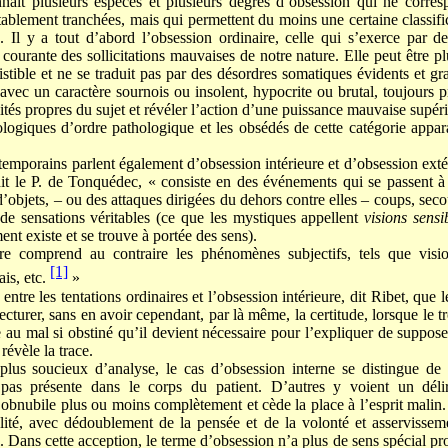
aît plusieurs espèces et plusieurs degrés d’obsession qui ne corres
itablement tranchées, mais qui permettent du moins une certaine classi
. Il y a tout d’abord l’obsession ordinaire, celle qui s’exerce par de
ourante des sollicitations mauvaises de notre nature. Elle peut être p
ésistible et ne se traduit pas par des désordres somatiques évidents et gr
 avec un caractère sournois ou insolent, hypocrite ou brutal, toujours
ités propres du sujet et révéler l’action d’une puissance mauvaise supérie
ogiques d’ordre pathologique et les obsédés de cette catégorie appa
temporains parlent également d’obsession intérieure et d’obsession extér
 dit le P. de Tonquédec, « consiste en des événements qui se passent à
’objets, – ou des attaques dirigées du dehors contre elles – coups, seco
t de sensations véritables (ce que les mystiques appellent
visions sensi
ent existe et se trouve à portée des sens).
ure comprend au contraire les phénomènes subjectifs, tels que visio
[1]
is, etc.
»
 entre les tentations ordinaires et l’obsession intérieure, dit Ribet, que
cturer, sans en avoir cependant, par là même, la certitude, lorsque le tr
e au mal si obstiné qu’il devient nécessaire pour l’expliquer de suppose
révèle la trace.
 plus soucieux d’analyse, le cas d’obsession interne se distingue de
pas présente dans le corps du patient. D’autres y voient un déli
’obnubile plus ou moins complètement et cède la place à l’esprit malin.
alité, avec dédoublement de la pensée et de la volonté et asservissem
 Dans cette acception, le terme d’obsession n’a plus de sens spécial propr