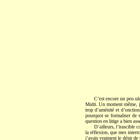
C’est encore un peu ulc
Multi. Un moment même, j’a
trop d’aménité et d’onction
pourquoi se formaliser de 
question en litige a bien as
D’ailleurs, l’irascible 
la réflexion, que mes interr
j’avais vraiment le désir de