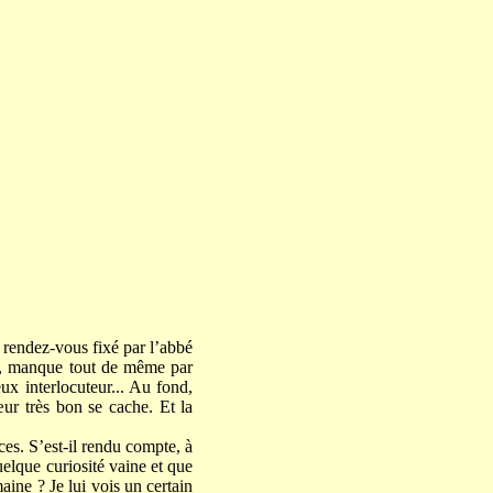
u rendez-vous fixé par l’abbé
je, manque tout de même par
ux interlocuteur... Au fond,
ur très bon se cache. Et la
nces. S’est-il rendu compte, à
uelque curiosité vaine et que
aine ? Je lui vois un certain