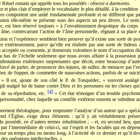
le Rituel romain qui appelle tous les possédés :
obsessi a daemonio
.
eur et plus clair d’employer le vocabulaire le plus détaillé, à la conditi
 comportent une unité fondamentale profonde et ne diffèrent que par
session elle-même se présente sous des aspects un peu divers. Le nom 
, est bien réservé toujours « à l’envahissement despotique du corp
me, contrecarrant l’action de l’âme personnelle, régnant à sa place e
xion et l’expérience semblent bien prouver qu’il existe une sorte de pos
ler extérieurement, parce qu’elle est réalisée par une sorte de hideux
n acceptée ou consentie, je donnerais volontiers le nom d’occupation di
au bas de l’échelle seulement que nous avons affaire à la possession 
ifestations extérieures surprenantes que décrit, entre beaucoup d’aut
 forcé de parler, de prononcer des injures, de railler, de menacer par l’ent
cher, de frapper, de commettre de mauvaises actions, parfois de se suicide
. » Il est, ajoute de son côté le P. de Tonquédec, « souvent assiégé
mpli malgré lui de haine contre Dieu et les personnes ou les choses qui
[4]
 de sa réprobation, etc.
» Cet état témoigne d’un trouble psychomo
 personnalité, chez laquelle un contrôle extérieur ennemi se substitue a
rement théologique, pour emprunter l’analyse d’un auteur qui a spécia
ntend l’Église, exige deux éléments : qu’il y ait véritablement pré
 du possédé, en d’autres termes
inhabitation
; – et, en second lieu, qu
 par l’intermédiaire de celui-ci, sur l’esprit et les facultés qui en dépe
 pour un temps plus ou moins long, à l’activité de ce dernier et qu’il de
es opérations intellectuelles. »