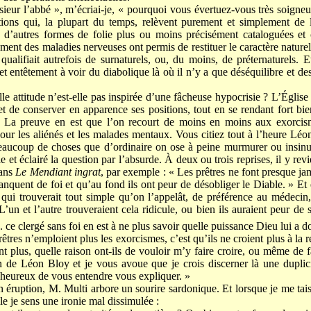
eur l’abbé », m’écriai-je, « pourquoi vous évertuez-vous très soigneu
ions qui, la plupart du temps, relèvent purement et simplement de l
u d’autres formes de folie plus ou moins précisément cataloguées et 
ment des maladies nerveuses ont permis de restituer le caractère nature
qualifiait autrefois de surnaturels, ou, du moins, de préternaturels. Et
t entêtement à voir du diabolique là où il n’y a que déséquilibre et de
eille attitude n’est-elle pas inspirée d’une fâcheuse hypocrisie ? L’Église 
t de conserver en apparence ses positions, tout en se rendant fort bie
? La preuve en est que l’on recourt de moins en moins aux exorcis
pour les aliénés et les malades mentaux. Vous citiez tout à l’heure Léo
aucoup de choses que d’ordinaire on ose à peine murmurer ou insinuer
aie et éclairé la question par l’absurde. À deux ou trois reprises, il y r
dans
Le Mendiant ingrat
, par exemple : « Les prêtres ne font presque ja
anquent de foi et qu’au fond ils ont peur de désobliger le Diable. » Et 
 qui trouverait tout simple qu’on l’appelât, de préférence au médecin
L’un et l’autre trouveraient cela ridicule, ou bien ils auraient peur de s
 ce clergé sans foi en est à ne plus savoir quelle puissance Dieu lui a 
êtres n’emploient plus les exorcismes, c’est qu’ils ne croient plus à la r
nt plus, quelle raison ont-ils de vouloir m’y faire croire, ou même de fa
n de Léon Bloy et je vous avoue que je crois discerner là une duplic
t heureux de vous entendre vous expliquer. »
 éruption, M. Multi arbore un sourire sardonique. Et lorsque je me ta
le je sens une ironie mal dissimulée :