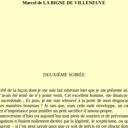
Marcel de LA BIGNE DE VILLENEUVE
DEUXIÈME SOIRÉE
éré de la façon dont je me suis fait rabrouer hier que je me présente a
vais été tenté de n’y point venir. Cet excellent homme, me disais-
 sacerdotale... Et puis, je me suis retrouvé à la porte de mon disgracie
ses manières bourrues ? Je sais que, sous cette rude enveloppe, un cœ
sez d’importance pour justifier un petit sacrifice d’amour-propre.
controversiste d’hier est aujourd’hui tout plein de sourires et de prévena
ogations n’étaient nullement dictées par la légèreté, le scepticisme, ou q
 savoir – si l’on peut savoir quoi que ce soit de précis en cet obscur dom