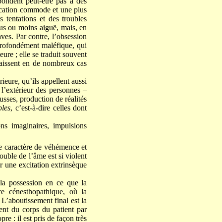
pondent peut-être pas à des
fication commode et une plus
s tentations et des troubles
lus ou moins aiguë, mais, en
aves. Par contre, l’obsession
 profondément maléfique, qui
ure ; elle se traduit souvent
raissent en de nombreux cas
ieure, qu’ils appellent aussi
 l’extérieur des personnes –
usses, production de réalités
bles
, c’est-à-dire celles dont
ns imaginaires, impulsions
 le caractère de véhémence et
ouble de l’âme est si violent
r une excitation extrinsèque
 la possession en ce que la
re cénesthopathique, où la
 L’aboutissement final est la
ent du corps du patient par
e : il est pris de façon très