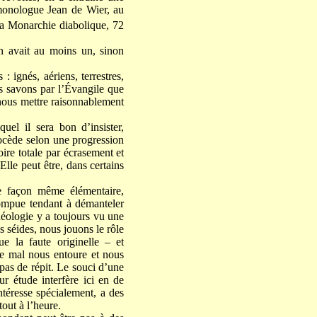
émonologue Jean de Wier, au
 la Monarchie diabolique, 72
en avait au moins un, sinon
: ignés, aériens, terrestres,
us savons par l’Évangile que
 nous mettre raisonnablement
quel il sera bon d’insister,
rocède selon une progression
ire totale par écrasement et
Elle peut être, dans certains
de façon même élémentaire,
rrompue tendant à démanteler
héologie y a toujours vu une
s séides, nous jouons le rôle
e la faute originelle – et
 Le mal nous entoure et nous
 pas de répit. Le souci d’une
ur étude interfère ici en de
téresse spécialement, a des
tout à l’heure.