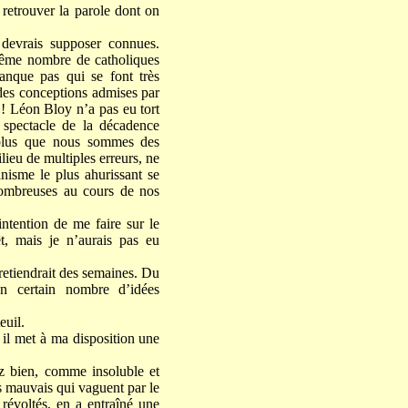
e retrouver la parole dont on
 devrais supposer connues.
 même nombre de catholiques
manque pas qui se font très
s des conceptions admises par
 ! Léon Bloy n’a pas eu tort
 spectacle de la décadence
 plus que nous sommes des
lieu de multiples erreurs, ne
anisme le plus ahurissant se
nombreuses au cours de nos
ntention de me faire sur le
t, mais je n’aurais pas eu
 retiendrait des semaines. Du
un certain nombre d’idées
euil.
 il met à ma disposition une
z bien, comme insoluble et
ts mauvais qui vaguent par le
révoltés, en a entraîné une