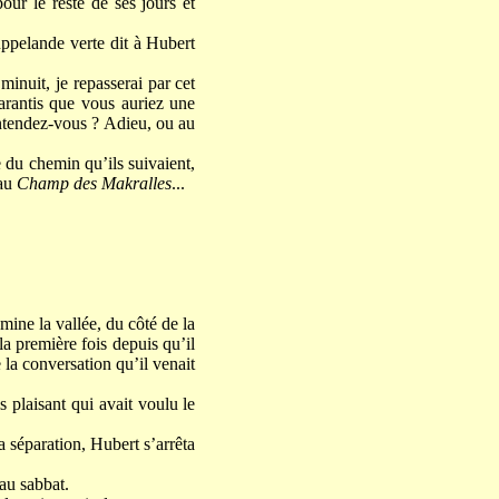
ur le reste de ses jours et
ppelande verte dit à Hubert
minuit, je repasserai par cet
garantis que vous auriez une
entendez-vous ? Adieu, ou au
e du chemin qu’ils suivaient,
 au
Champ des Makralles
...
mine la vallée, du côté de la
 la première fois depuis qu’il
 la conversation qu’il venait
 plaisant qui avait voulu le
a séparation, Hubert s’arrêta
 au sabbat.