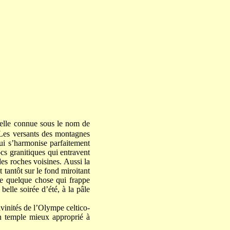
 celle connue sous le nom de
. Les versants des montagnes
qui s’harmonise parfaitement
ocs granitiques qui entravent
es roches voisines. Aussi la
 tantôt sur le fond miroitant
lle quelque chose qui frappe
belle soirée d’été, à la pâle
vinités de l’Olympe celtico-
un temple mieux approprié à