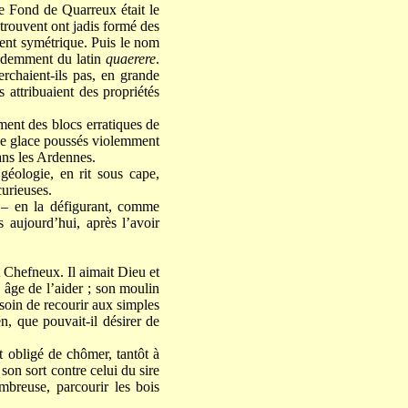
e Fond de Quarreux était le
 trouvent ont jadis formé des
ment symétrique. Puis le nom
videmment du latin
quaerere
.
erchaient-ils pas, en grande
 attribuaient des propriétés
ent des blocs erratiques de
 de glace poussés violemment
ns les Ardennes.
éologie, en rit sous cape,
curieuses.
e – en la défigurant, comme
 aujourd’hui, après l’avoir
 Chefneux. Il aimait Dieu et
 âge de l’aider ; son moulin
esoin de recourir aux simples
n, que pouvait-il désirer de
nt obligé de chômer, tantôt à
son sort contre celui du sire
mbreuse, parcourir les bois