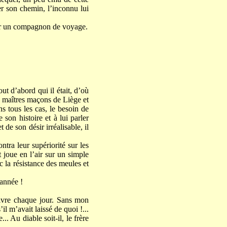
er son chemin, l’inconnu lui
voir un compagnon de voyage.
ut d’abord qui il était, d’où
es maîtres maçons de Liège et
s tous les cas, le besoin de
 son histoire et à lui parler
 de son désir irréalisable, il
tra leur supériorité sur les
t joue en l’air sur un simple
c la résistance des meules et
’année !
uivre chaque jour. Sans mon
il m’avait laissé de quoi !...
. Au diable soit-il, le frère