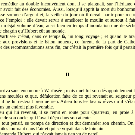
 remédier au double inconvénient dont il se plaignait, sur l’héritage 
r avoir fait des économies. Aussi, lorsqu’il apprit la mort du bonho
sse somme d’argent et, la veille du jour où il devait partir pour recuei
 l’emploi : elle devait servir à améliorer le moulin et surtout à fa
 un égal volume d’eau, aussi bien en temps d’inondation que de séche
 de chagrin qu’Hubert eût au monde.
arfusée c’était, dans ce temps-là, un long voyage ; et quand le bra
sac aux provisions et le bâton noueux, ce furent, de la part de Cathe
 des recommandations sans fin, car c’était la première fois qu’il partai
I
I
rriva sans encombre à Warfusée ; mais quel fut son désappointement lo
ens meubles et que, défalcation faite de ce qui revenait au seigneur 
s, il ne lui resterait presque rien. Adieu tous les beaux rêves qu’il s’éta
ns un endroit plus favorable.
eu qui lui revenait, il se remit en route pour Quarreux, en proie à
 de son oncle, qui l’avait déçu dans son attente.
tout pensif, se trompa de direction et dut demander son chemin. On lu
les tournant dans l’air et qui se voyait dans le lointain.
demanda Hubert, qui n’avait jamais rien vu de pareil.