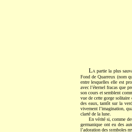
L
partie la plus sauv
A
Fond de Quarreux (nom qui,
entre lesquelles elle est p
avec l’éternel fracas que pr
son cours et semblent comme
vue de cette gorge solitaire
des eaux, tantôt sur la ver
vivement l’imagination, quan
clarté de la lune.
En vérité si, comme des
germanique ont eu des aute
l’adoration des symboles my