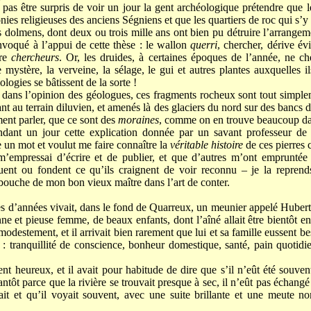
as être surpris de voir un jour la gent archéologique prétendre que l
nies religieuses des anciens Ségniens et que les quartiers de roc qui s’y
 dolmens, dont deux ou trois mille ans ont bien pu détruire l’arrange
voqué à l’appui de cette thèse : le wallon
querri
, chercher, dérive é
ire
chercheurs
. Or, les druides, à certaines époques de l’année, ne ch
mystère, la verveine, la sélage, le gui et autres plantes auxquelles ils
ogies se bâtissent de la sorte !
dans l’opinion des géologues, ces fragments rocheux sont tout simplem
ant au terrain diluvien, et amenés là des glaciers du nord sur des bancs
ment parler, que ce sont des
moraines
, comme on en trouve beaucoup da
dant un jour cette explication donnée par un savant professeur de g
 un mot et voulut me faire connaître la
véritable histoire
de ces pierres 
 m’empressai d’écrire et de publier, et que d’autres m’ont emprunté
quent ou fondent ce qu’ils craignent de voir reconnu – je la reprends
ouche de mon bon vieux maître dans l’art de conter.
nes d’années vivait, dans le fond de Quarreux, un meunier appelé Hubert
ne et pieuse femme, de beaux enfants, dont l’aîné allait être bientôt en
 modestement, et il arrivait bien rarement que lui et sa famille eussent b
e : tranquillité de conscience, bonheur domestique, santé, pain quotidie
ment heureux, et il avait pour habitude de dire que s’il n’eût été souve
antôt parce que la rivière se trouvait presque à sec, il n’eût pas échangé 
ait et qu’il voyait souvent, avec une suite brillante et une meute no