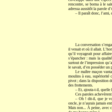
rencontre, se borna à le sa
adressa aussitôt la parole d’
– Il paraît donc, l’ami
La conversation s’engag
il venait et où il allait. L
qu’il voyageait pour affair
s’épancher : mais la qualité
surtout de l’impression qu’av
le savait, d’en posséder un p
Le maître maçon vanta 
moulins à eau, supériorité c
pivot ; dans la disposition 
des frottements.
– Et, ajouta-t-il, quell
Ces paroles achevèrent 
– Oh ! dit-il, que je 
oncle, je n’aurais jamais ent
Mais non... À peine, avec ce