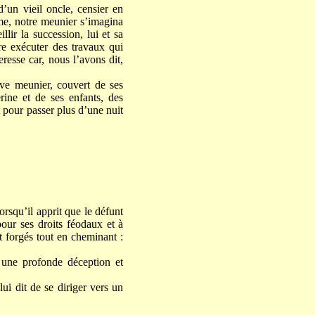
d’un vieil oncle, censier en
mme, notre meunier s’imagina
llir la succession, lui et sa
ire exécuter des travaux qui
resse car, nous l’avons dit,
ve meunier, couvert de ses
rine et de ses enfants, des
t pour passer plus d’une nuit
rsqu’il apprit que le défunt
pour ses droits féodaux et à
it forgés tout en cheminant :
 une profonde déception et
i dit de se diriger vers un