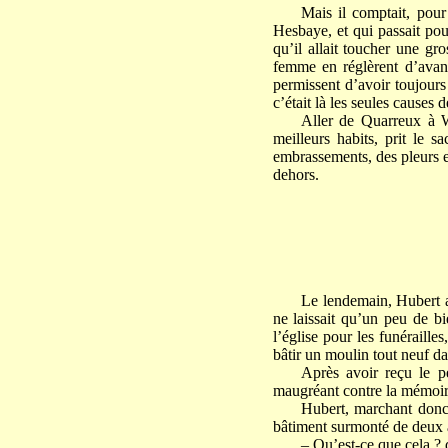
Mais il comptait, pour
Hesbaye, et qui passait pou
qu’il allait toucher une gro
femme en réglèrent d’avance
permissent d’avoir toujours
c’était là les seules causes
Aller de Quarreux à W
meilleurs habits, prit le 
embrassements, des pleurs et
dehors.
Le lendemain, Hubert a
ne laissait qu’un peu de bi
l’église pour les funéraille
bâtir un moulin tout neuf da
Après avoir reçu le p
maugréant contre la mémoire
Hubert, marchant donc 
bâtiment surmonté de deux ai
– Qu’est-ce que cela ? 