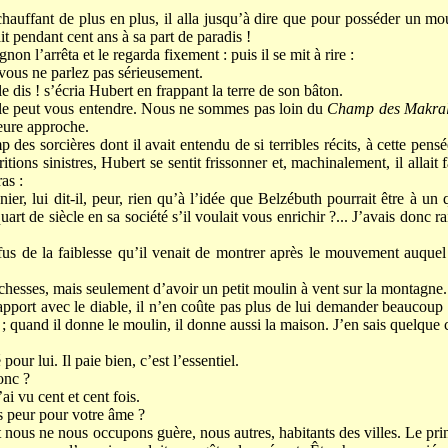
hauffant de plus en plus, il alla jusqu’à dire que pour posséder un mo
t pendant cent ans à sa part de paradis !
n l’arrêta et le regarda fixement : puis il se mit à rire :
vous ne parlez pas sérieusement.
 dis ! s’écria Hubert en frappant la terre de son bâton.
ble peut vous entendre. Nous ne sommes pas loin du
Champ des Makral
heure approche.
des sorcières dont il avait entendu de si terribles récits, à cette pensé
itions sinistres, Hubert se sentit frissonner et, machinalement, il allait
as :
er, lui dit-il, peur, rien qu’à l’idée que Belzébuth pourrait être à un q
uart de siècle en sa société s’il voulait vous enrichir ?... J’avais donc 
 de la faiblesse qu’il venait de montrer après le mouvement auquel il 
richesses, mais seulement d’avoir un petit moulin à vent sur la montagne.
apport avec le diable, il n’en coûte pas plus de lui demander beaucoup
e ; quand il donne le moulin, il donne aussi la maison. J’en sais quelque 
 pour lui. Il paie bien, c’est l’essentiel.
onc ?
ai vu cent et cent fois.
 peur pour votre âme ?
t nous ne nous occupons guère, nous autres, habitants des villes. Le prin