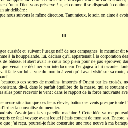
luer d’un « Dieu vous préserve ! », et comme il se disposait à continu
un air délibéré :
, que nous suivons la même direction. Tant mieux, le soir, on aime à a
II
I
ea aussitôt et, suivant l’usage naïf de nos campagnes, le meunier dit to
’homme à la houppelande, lui, déclara qu’il appartenait à la corporation d
es de bâtisse. Hubert avait le cœur trop plein pour ne pas éprouver, dan
 que venait de décliner son interlocuteur l’engagea à lui raconter toute
ait faite sur lui la vue du moulin à vent qu’il avait visité sur sa route, et
areil.
beaucoup ces sortes de moulins, importés d’Orient par les croisés, mon
onsistant, dit-il, dans le parfait équilibre de la masse, qui se soutient e
des ailes pour recevoir le vent ; dans le rapport de la force mouvante ave
e heureuse situation que ces lieux élevés, battus des vents presque toute l
d’irriter la convoitise du meunier.
voudrais n’avoir jamais vu pareille machine ! Cette idée va me pours
repris ce fatal voyage avant lequel j’étais content de mon sort. Encore, s’
 que j’ai reçu, pourrai-je faire construire une roue neuve à ma baraque..