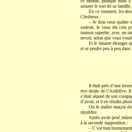
ce monde, puisque nous y s
assurer le sort de sa famill
En ce moment, les deux
Chefneux :
– Je dois vous quitter 
endroit. Je vous dis cela p
maison superbe, avec un mou
revoir, selon que vous voud
Et le bizarre étranger 
et se perdre peu à peu dans 
Il était près d’une heu
rive droite de l’Amblève. Il 
s’était séparé de son compag
d’avoir, et il en résulta plu
Ou le maître maçon étai
mystifier.
Après avoir pesé mûreme
à la seconde supposition :
– C’est tout bonnement, 