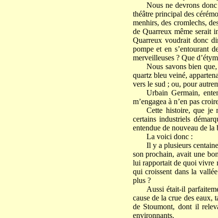
Nous ne devrons donc p
théâtre principal des cérémo
menhirs, des cromlechs, des
de Quarreux même serait in
Quarreux voudrait donc d
pompe et en s’entourant de 
merveilleuses ? Que d’étymol
Nous savons bien que, 
quartz bleu veiné, apparten
vers le sud ; ou, pour autre
Urbain Germain, enten
m’engagea à n’en pas croire
Cette histoire, que je
certains industriels démar
entendue de nouveau de la b
La voici donc :
Il y a plusieurs centai
son prochain, avait une bon
lui rapportait de quoi vivre
qui croissent dans la vallé
plus ?
Aussi était-il parfaite
cause de la crue des eaux, t
de Stoumont, dont il relev
environnants.