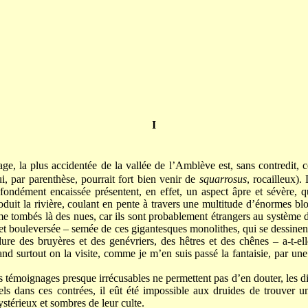
I
age, la plus accidentée de la vallée de l’Amblève est, sans contredit,
 par parenthèse, pourrait fort bien venir de
squarrosus
, rocailleux)
rofondément encaissée présentent, en effet, un aspect âpre et sévère, 
oduit la rivière, coulant en pente à travers une multitude d’énormes bl
 tombés là des nues, car ils sont probablement étrangers au système d
 et bouleversée – semée de ces gigantesques monolithes, qui se dessinent
dure des bruyères et des genévriers, des hêtres et des chênes – a-t-e
d surtout on la visite, comme je m’en suis passé la fantaisie, par une 
 témoignages presque irrécusables ne permettent pas d’en douter, les di
ls dans ces contrées, il eût été impossible aux druides de trouver 
stérieux et sombres de leur culte.