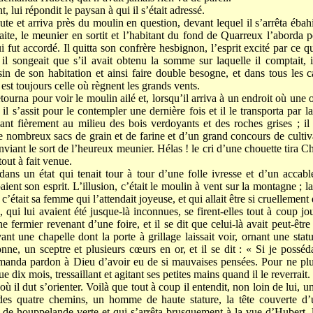
, lui répondit le paysan à qui il s’était adressé.
ute et arriva près du moulin en question, devant lequel il s’arrêta éba
efaite, le meunier en sortit et l’habitant du fond de Quarreux l’aborda
ui fut accordé. Il quitta son confrère hesbignon, l’esprit excité par ce qu
il songeait que s’il avait obtenu la somme sur laquelle il comptait, i
sin de son habitation et ainsi faire double besogne, et dans tous les 
 est toujours celle où règnent les grands vents.
tourna pour voir le moulin ailé et, lorsqu’il arriva à un endroit où une o
, il s’assit pour le contempler une dernière fois et il le transporta par
ant fièrement au milieu des bois verdoyants et des roches grises ; il e
 de nombreux sacs de grain et de farine et d’un grand concours de cultiv
nviant le sort de l’heureux meunier. Hélas ! le cri d’une chouette tira C
 tout à fait venue.
dans un état qui tenait tour à tour d’une folle ivresse et d’un accab
aient son esprit. L’illusion, c’était le moulin à vent sur la montagne ; la 
c’était sa femme qui l’attendait joyeuse, et qui allait être si cruellement
 qui lui avaient été jusque-là inconnues, se firent-elles tout à coup jou
e fermier revenant d’une foire, et il se dit que celui-là avait peut-êt
evant une chapelle dont la porte à grillage laissait voir, ornant une stat
ne, un sceptre et plusieurs cœurs en or, et il se dit : « Si je possédai
manda pardon à Dieu d’avoir eu de si mauvaises pensées. Pour ne plus 
e dix mois, tressaillant et agitant ses petites mains quand il le reverrait.
où il dut s’orienter. Voilà que tout à coup il entendit, non loin de lui, un
des quatre chemins, un homme de haute stature, la tête couverte d’
de houppelande verte et qui s’arrêta brusquement à la vue d’Hubert, 