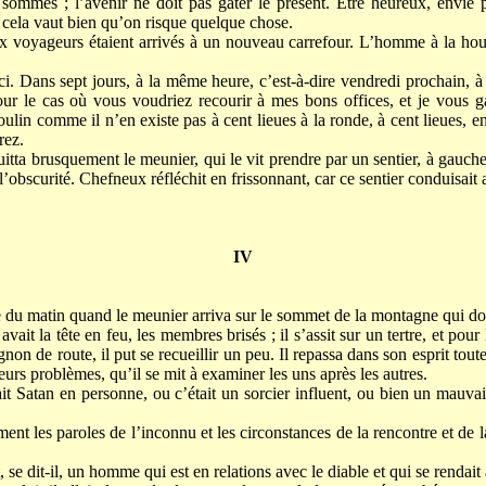
ommes ; l’avenir ne doit pas gâter le présent. Être heureux, envié po
e, cela vaut bien qu’on risque quelque chose.
 voyageurs étaient arrivés à un nouveau carrefour. L’homme à la hou
ici. Dans sept jours, à la même heure, c’est-à-dire vendredi prochain, à 
our le cas où vous voudriez recourir à mes bons offices, et je vous 
lin comme il n’en existe pas à cent lieues à la ronde, à cent lieues, 
rez.
quitta brusquement le meunier, qui le vit prendre par un sentier, à gauch
l’obscurité. Chefneux réfléchit en frissonnant, car ce sentier conduisait
IV
re du matin quand le meunier arriva sur le sommet de la montagne qui do
avait la tête en feu, les membres brisés ; il s’assit sur un tertre, et pour
non de route, il put se recueillir un peu. Il repassa dans son esprit toute
sieurs problèmes, qu’il se mit à examiner les uns après les autres.
t Satan en personne, ou c’était un sorcier influent, ou bien un mauvais
nt les paroles de l’inconnu et les circonstances de la rencontre et de l
se dit-il, un homme qui est en relations avec le diable et qui se rendait