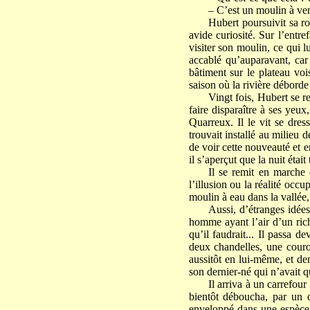
– C’est un moulin à vent
Hubert poursuivit sa ro
avide curiosité. Sur l’entr
visiter son moulin, ce qui l
accablé qu’auparavant, car 
bâtiment sur le plateau voi
saison où la rivière déborde
Vingt fois, Hubert se re
faire disparaître à ses yeux
Quarreux. Il le vit se dress
trouvait installé au milieu
de voir cette nouveauté et e
il s’aperçut que la nuit était
Il se remit en marche 
l’illusion ou la réalité occup
moulin à eau dans la vallée, 
Aussi, d’étranges idées,
homme ayant l’air d’un rich
qu’il faudrait... Il passa d
deux chandelles, une couron
aussitôt en lui-même, et de
son dernier-né qui n’avait qu
Il arriva à un carrefour 
bientôt déboucha, par un 
enveloppé dans une espèce 