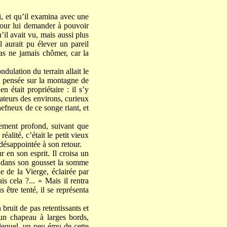
hi, et qu’il examina avec une
 pour lui demander à pouvoir
’il avait vu, mais aussi plus
l aurait pu élever un pareil
cas ne jamais chômer, car la
ndulation du terrain allait le
 la pensée sur la montagne de
n était propriétaire : il s’y
ateurs des environs, curieux
hefneux de ce songe riant, et
lement profond, suivant que
réalité, c’était le petit vieux
 désappointée à son retour.
r en son esprit. Il croisa un
re dans son gousset la somme
ue de la Vierge, éclairée par
s cela ?... » Mais il rentra
être tenté, il se représenta
 bruit de pas retentissants et
un chapeau à larges bords,
lequel, un peu ému de cette