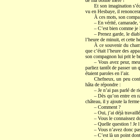
de ma bonne mère !
Et son imagination s’éc
vu en Hesbaye, il renoncerai
À ces mots, son compagno
– En vérité, camarade, 
– C’est bien comme je le
– Prenez garde, le dia
l’heure de minuit, et cette 
À ce souvenir du champ 
que c’était l’heure des appar
son compagnon lui prit le br
– Vous avez peur, meuni
parliez tantôt de passer un q
étaient paroles en l’air.
Chefneux, un peu confus
hâta de répondre :
– Je n’ai pas parlé de 
– Dès qu’on entre en r
château, il y ajoute la ferm
– Comment ?
– Oui, j’ai déjà travaillé
– Vous le connaissez d
– Quelle question ! Je l’
– Vous n’avez donc pas
– C’est là un point don