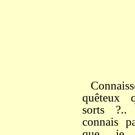
Connai
quêteux q
sorts ?.
connais p
que je 