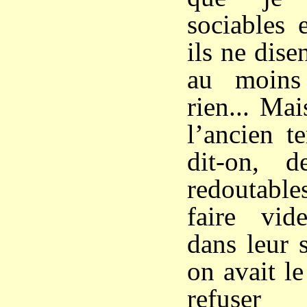
sociables 
ils ne dise
au moins
rien... Mai
l’ancien t
dit-on, 
redoutable
faire vid
dans leur 
on avait l
refuse