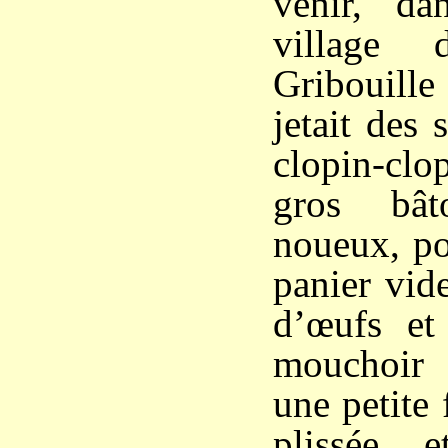
venir, d
village 
Gribouille
jetait des 
clopin-cl
gros bâ
noueux, po
panier vide
d’œufs et
mouchoir 
une petite
plissée e