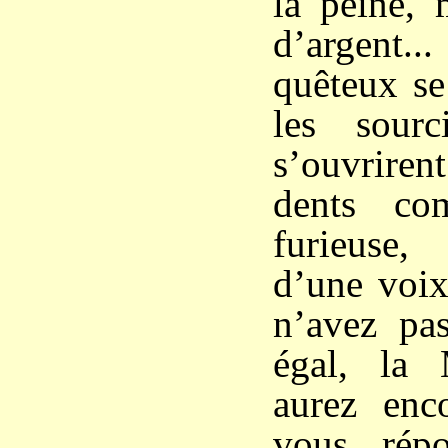
la peine, 
d’argent.
quêteux se
les sourc
s’ouvrirent
dents co
furieuse
d’une voix
n’avez pas
égal, la
aurez enc
vous rép