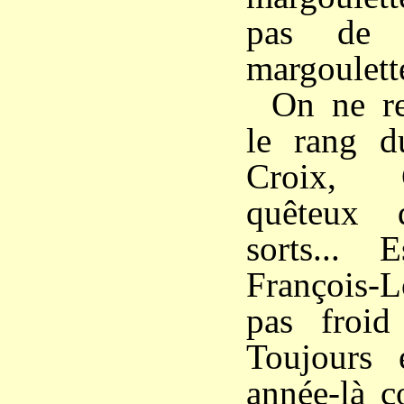
pas de 
margoulette
On ne re
le rang d
Croix, G
quêteux 
sorts... 
François-L
pas froid
Toujours e
année-là c