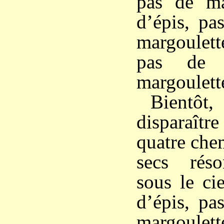
pas de mar
d’épis, pa
margoulette
pas de 
margoulette
Bientô
disparaître
quatre che
secs réso
sous le ci
d’épis, pa
margoulett