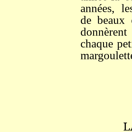
années, le
de beaux é
donnèren
chaque pet
margoulette
L