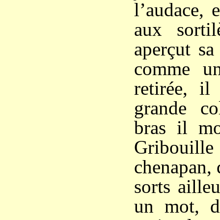
l’audace, 
aux sorti
aperçut sa
comme un
retirée, i
grande co
bras il mo
Gribouille
chenapan, di
sorts aille
un mot, d