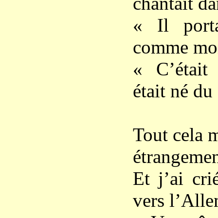
chantait da
« Il port
comme moi 
« C’était 
était né du
Tout cela m
étrangemen
Et j’ai cri
vers l’All