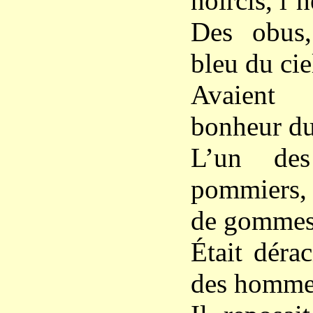
noircis, l’
Des obus,
bleu du cie
Avaient 
bonheur du
L’un des
pommiers,
de gommes
Était déra
des homme