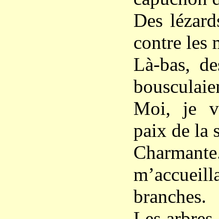
Des lézard
contre les
Là-bas, de
bousculaien
Moi, je v
paix de la 
Charmante
m’accuei
branches.
Les arbres 