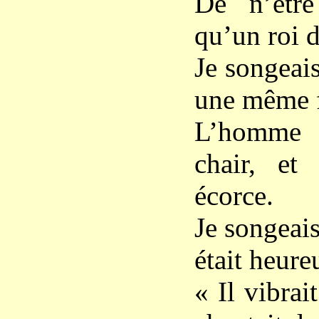
De n’être
qu’un
roi
d
Je songeai
une même f
L’homme 
chair, et
écorce.
Je songeai
était heure
« Il vibrait