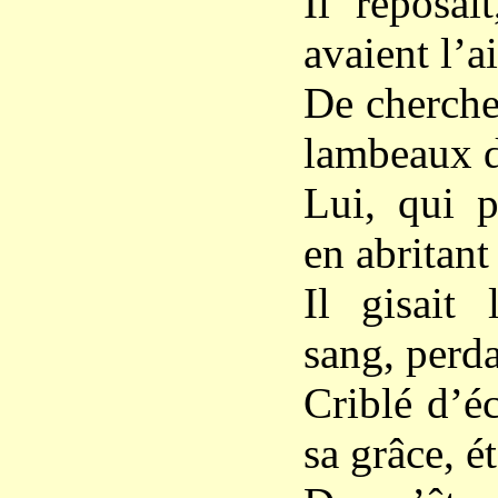
Il reposai
avaient l’ai
De cherche
lambeaux de
Lui, qui p
en abritant
Il gisait 
sang, perda
Criblé d’é
sa grâce, é