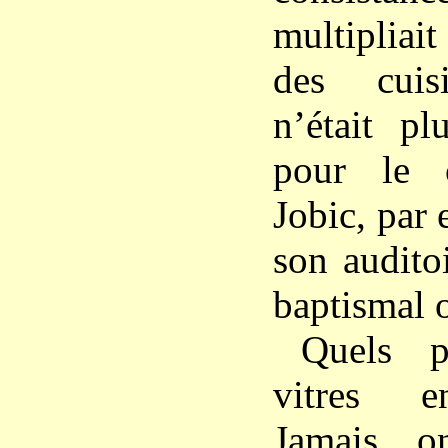
multipliait
des cuis
n’était pl
pour le 
Jobic, par 
son audito
baptismal o
Quels 
vitres e
Jamais o