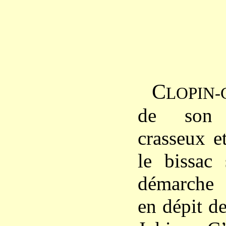
C
LOPIN-
de son 
crasseux e
le bissac 
démarche 
en dépit de