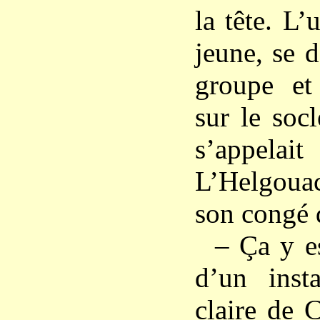
la tête. L’
jeune, se 
groupe et 
sur le socl
s’appel
L’Helgouac’
son congé d
– Ça y es
d’un inst
claire de 