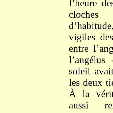
l’heure de
cloches
d’habitu
vigiles de
entre l’an
l’angélus
soleil ava
les deux ti
À la vérit
aussi re