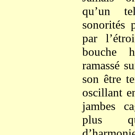
qu’un te
sonorités 
par l’étro
bouche h
ramassé su
son être te
oscillant 
jambes cag
plus q
d’harmon