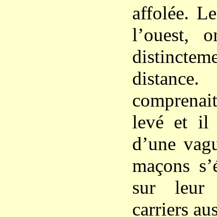
affolée. L
l’ouest, o
distincte
distanc
comprenait
levé et il 
d’une vagu
maçons s’é
sur leur
carriers au