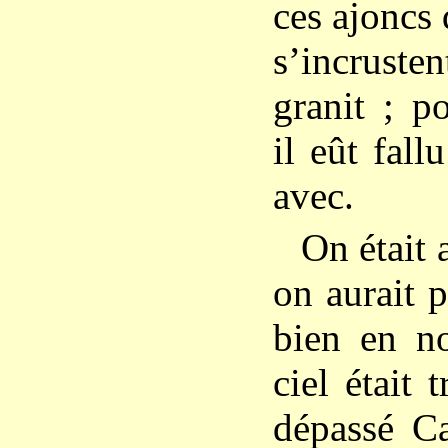
ces ajoncs
s’incrusten
granit ; p
il eût fall
avec.
On était 
on aurait p
bien en no
ciel était t
dépassé C