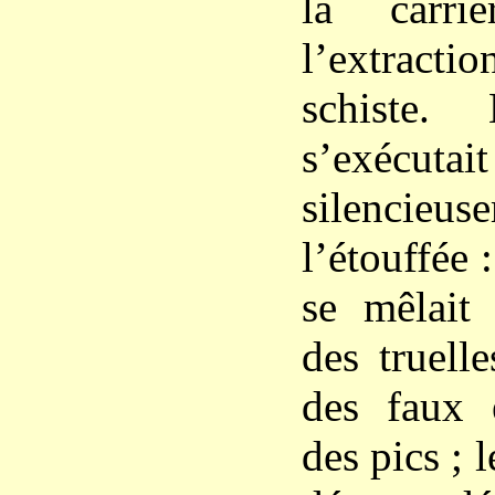
la carri
l’extracti
schiste.
s’exécutait
silencieu
l’étouffée 
se mêlait
des truell
des faux 
des pics ; 