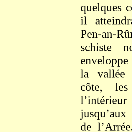
quelques c
il atteind
Pen-an-Rûn
schiste n
enveloppe
la vallée
côte, le
l’intéri
jusqu’aux
de l’Arrée