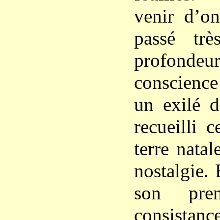
venir d’on
passé trè
profondeu
conscienc
un exilé d
recueilli 
terre nata
nostalgie. 
son pre
consistanc