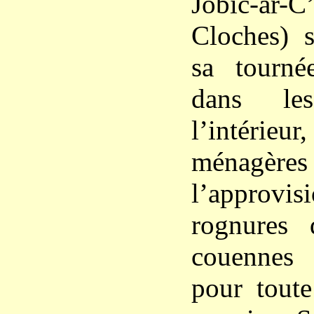
Jobic-ar-C
Cloches) s
sa tourné
dans le
l’intérieur,
ménagères
l’approv
rognures
couennes
pour toute