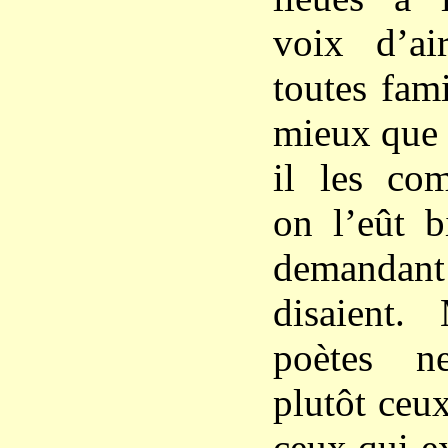
voix d’air
toutes famil
mieux que 
il les com
on l’eût b
demandan
disaient.
poètes n
plutôt ceu
ceux qui e