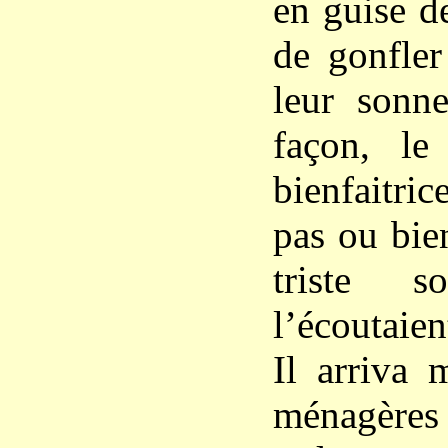
en guise d
de gonfler
leur sonn
façon, le
bienfaitric
pas ou bie
triste so
l’écoutaie
Il arriva
ménagère