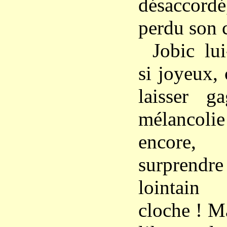
désaccordé
perdu son 
Jobic lu
si joyeux,
laisser g
mélancolie
encore,
surprendre
lointain
cloche ! Ma