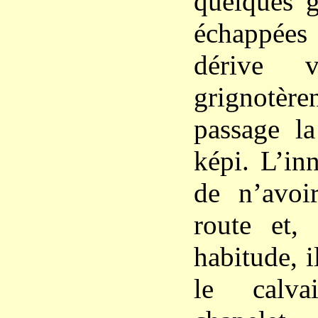
quelques g
échappées
dérive 
grignotè
passage la
képi. L’inn
de n’avoi
route et,
habitude, i
le calva