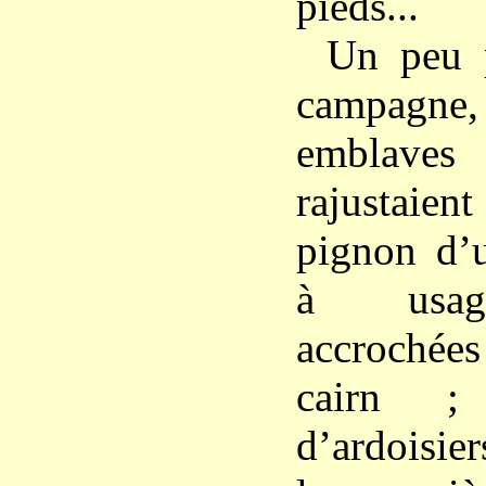
pieds...
Un peu p
campagne, 
emblaves
rajustaient
pignon d’
à usag
accrochée
cairn ;
d’ardoisier