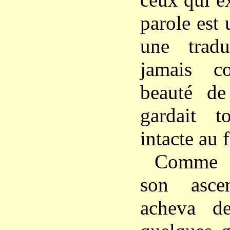
parole est 
une trad
jamais c
beauté de 
gardait t
intacte au 
Comme J
son asce
acheva d