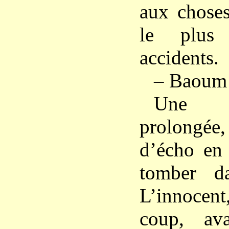
aux choses
le plus
accidents.
– Baoum !
Une n
prolongée,
d’écho en 
tomber da
L’innoce
coup, av