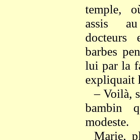
temple, où
assis a
docteurs 
barbes pen
lui par la 
expliquait 
– Voilà, 
bambin q
modeste.
Marie, pl