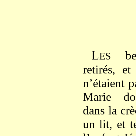
L
berg
ES
retirés, e
n’étaient 
Marie do
dans la cr
un lit, et 