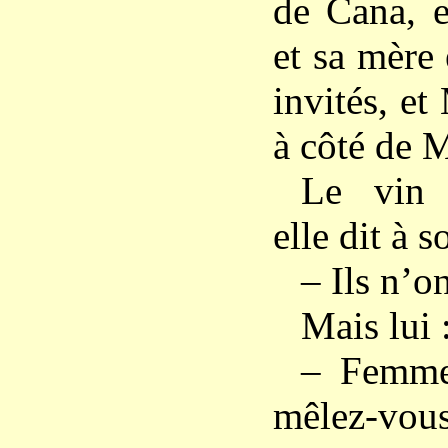
de Cana, e
et sa mère 
invités, et
à côté de M
Le vin 
elle dit à so
– Ils n’o
Mais lui :
– Femme
mêlez-vous