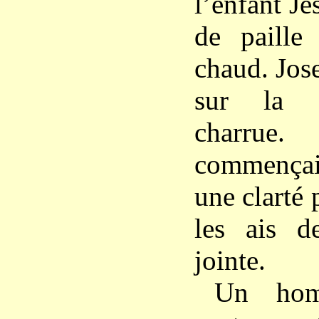
l’enfant Jé
de paille
chaud. Jose
sur la f
charru
commençait
une clarté 
les ais d
jointe.
Un hom