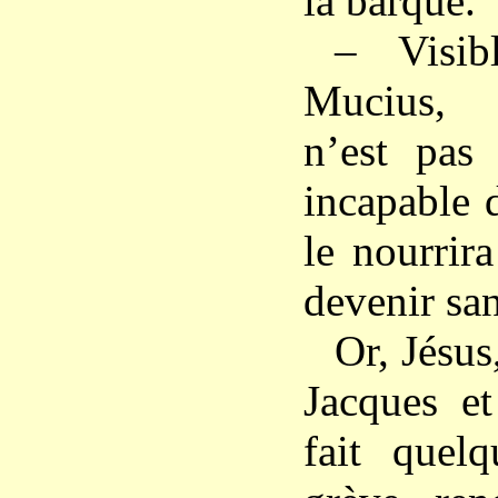
la barque.
– Visib
Mucius,
n’est pas 
incapable d
le nourrira
devenir san
Or, Jésu
Jacques et
fait quel