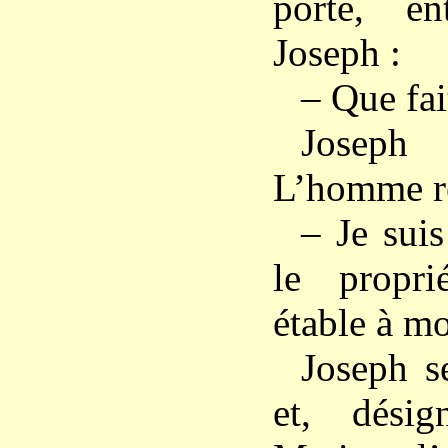
porte, e
Joseph :
– Que fai
Joseph
L’homme re
– Je sui
le propri
étable à m
Joseph s
et, dési