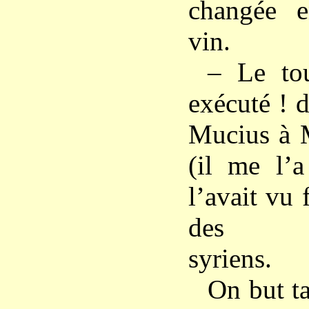
changée e
vin.
– Le tou
exécuté ! 
Mucius à 
(il me l’a
l’avait vu
des pres
syriens.
On but ta