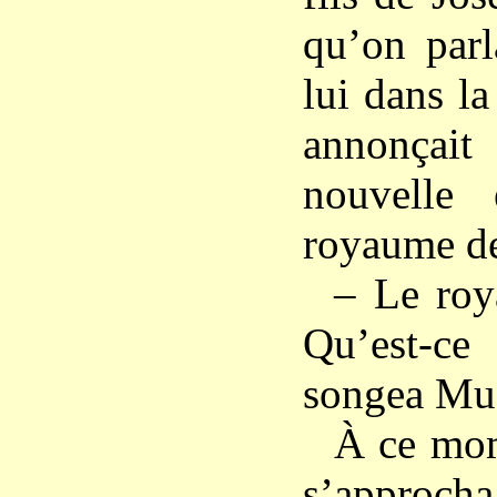
qu’on parl
lui dans la
annonçai
nouvelle 
royaume de
– Le ro
Qu’est-c
songea Mu
À ce mo
s’approcha