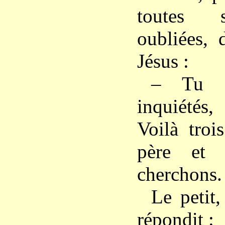
toutes s
oubliées, 
Jésus :
– Tu n
inquiété
Voilà troi
père et 
cherchons.
Le petit
répondit :