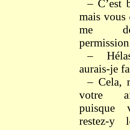
– C’est 
mais vous 
me de
permission
– Héla
aurais-je fa
– Cela, 
votre af
puisque 
restez-y 