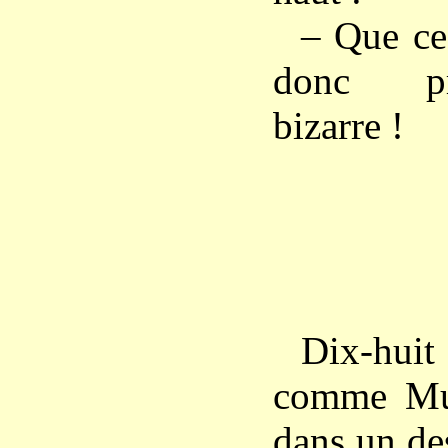
– Que ce 
donc pr
bizarre !
Dix-huit
comme Muc
dans un de