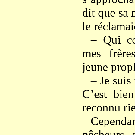
dit que sa 
le réclamai
– Qui c
mes frère
jeune prop
– Je suis
C’est bien
reconnu rie
Cepen
pêcheurs, 