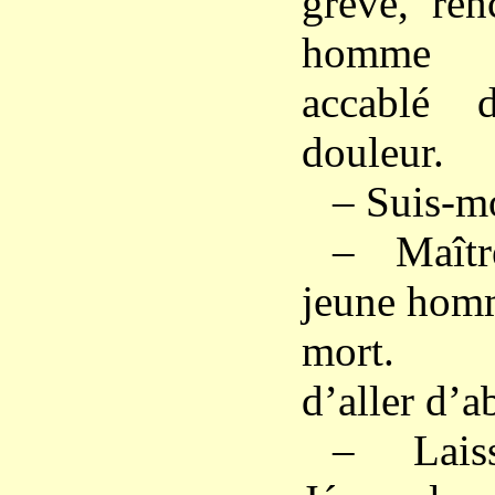
grève, ren
homme qu
accablé 
douleur.
– Suis-moi
– Maîtr
jeune homm
mort. P
d’aller d’a
– Lais