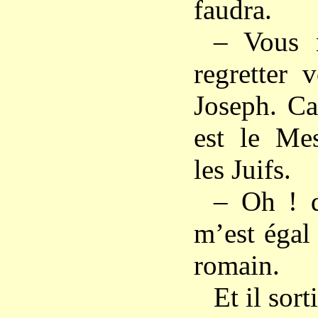
faudra.
– Vous 
regretter v
Joseph. Ca
est le Mes
les Juifs.
– Oh ! d
m’est égal 
romain.
Et il sort