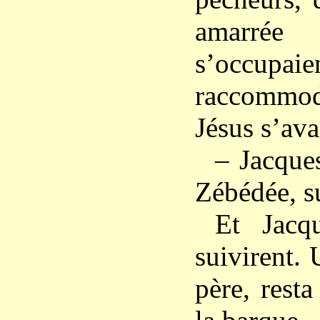
amarré
s’occ
raccommode
Jésus s’ava
– Jacques
Zébédée, s
Et Jacq
suivirent. 
père, rest