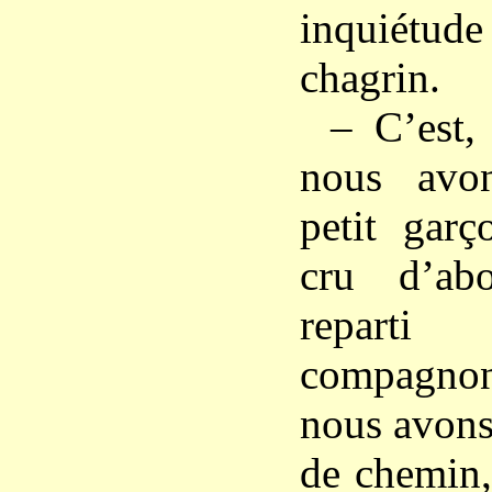
inquiétu
chagrin.
– C’est,
nous avo
petit gar
cru d’abo
repart
compagno
nous avons
de chemin,