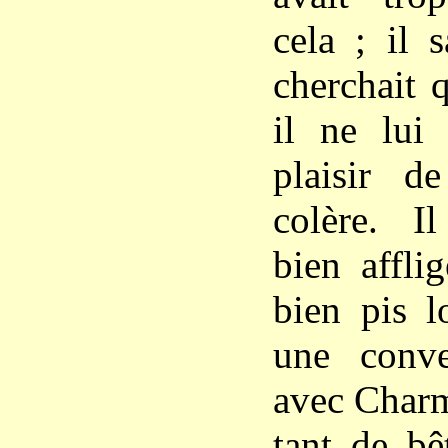
cela ; il 
cherchait q
il ne lui
plaisir d
colère. Il
bien affli
bien pis l
une conve
avec Charma
tant de bê