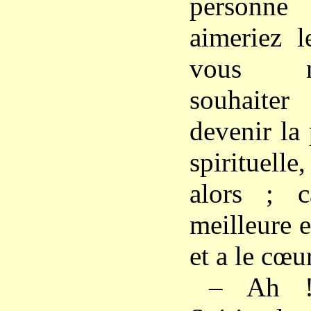
person
aimeriez l
vous n
souhaite
devenir la
spirituelle,
alors ; c
meilleure 
et a le cœu
– Ah !