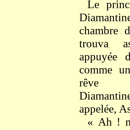
Le prince
Diamanti
chambre d’
trouva a
appuyée d
comme un
rêve pr
Diamant
appelée, Ast
« Ah ! 