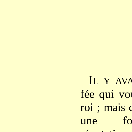
I
L
Y
AV
fée qui vo
roi ; mais
une fo