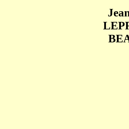
Jea
LEP
BE