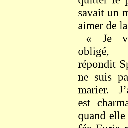
savait un 
aimer de la
« Je v
obligé,
répondit Sp
ne suis p
marier. J
est charma
quand elle 