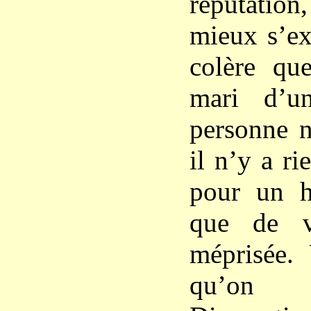
réputatio
mieux s’ex
colère qu
mari d’u
personne n
il n’y a ri
pour un 
que de v
méprisée.
qu’on