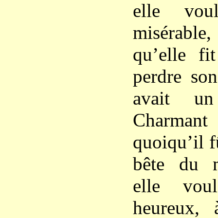
elle vou
misérabl
qu’elle fi
perdre son
avait u
Charmant ;
quoiqu’il f
bête du 
elle vou
heureux, 