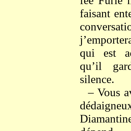
fée Furie 
faisant en
conver
j’emporter
qui est a
qu’il gar
silence.
– Vous av
dédaign
Diamantine