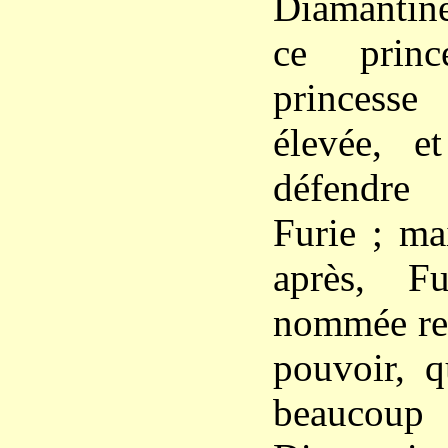
Diamantine
ce prin
princesse
élevée, e
défendre
Furie ; ma
après, F
nommée rei
pouvoir, q
beauco