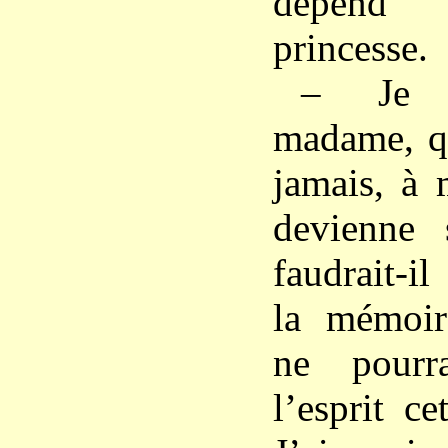
dépend 
princesse.
– Je v
madame, qu
jamais, à 
devienne 
faudrait-i
la mémoir
ne pourr
l’esprit ce