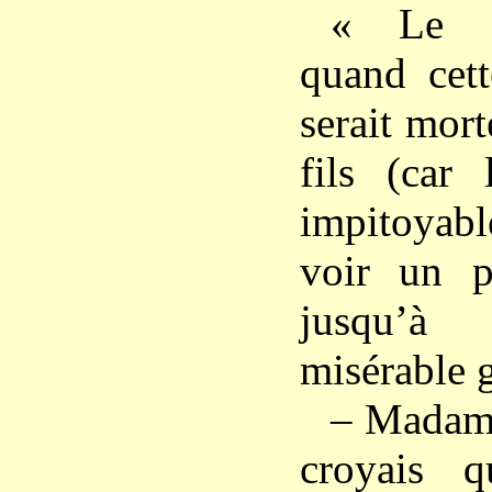
« Le g
quand cett
serait mort
fils (car 
impitoyabl
voir un pr
jusqu’à 
misérable 
– Madame,
croyais q