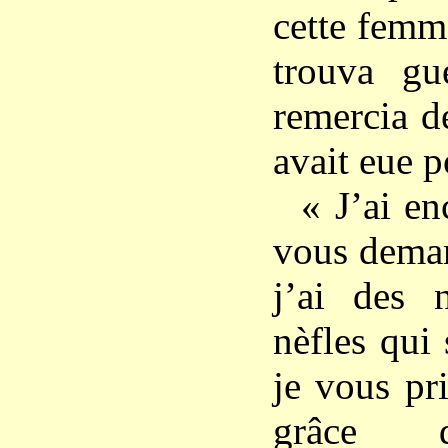
cette femme
trouva gué
remercia de
avait eue p
« J’ai en
vous demand
j’ai des n
nèfles qui 
je vous pr
grâce 