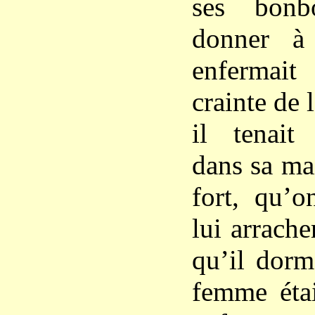
ses bonb
donner à
enfermai
crainte de 
il tenait
dans sa main
fort, qu’o
lui arrach
qu’il dorm
femme étai