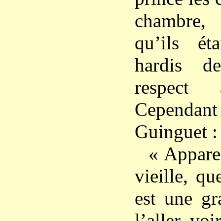
chambre, 
qu’ils ét
hardis d
respect
Cependant
Guinguet :
« Appare
vieille, qu
est une gr
l’aller vo