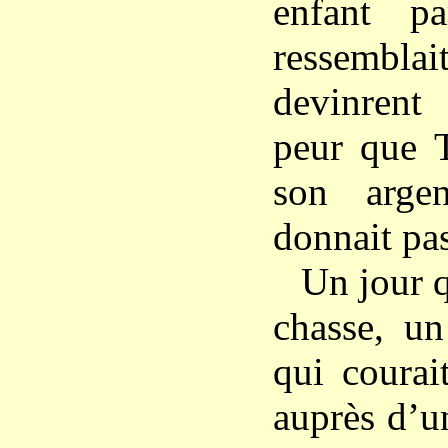
enfant pa
ressembla
devinrent
peur que T
son arge
donnait pas
Un jour q
chasse, un
qui courai
auprès d’u