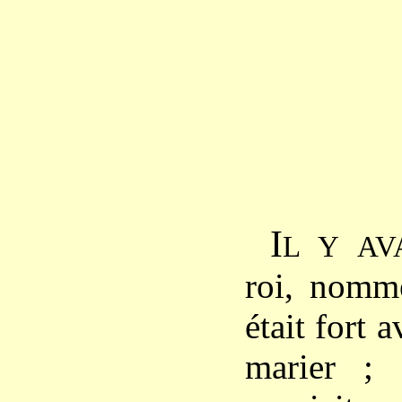
I
L
Y
AV
roi, nomm
était fort a
marier ;