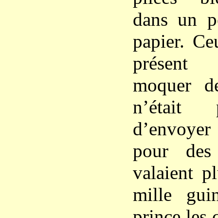
dans un p
papier. Ce
présent 
moquer de
n’était 
d’envoyer
pour des
valaient p
mille gui
prince les 