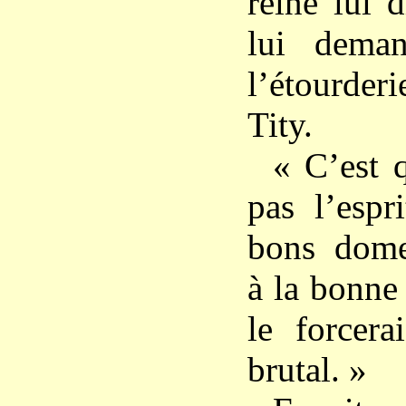
reine lui d
lui dema
l’étourder
Tity.
« C’est 
pas l’espr
bons domes
à la bonne
le forcera
brutal. »