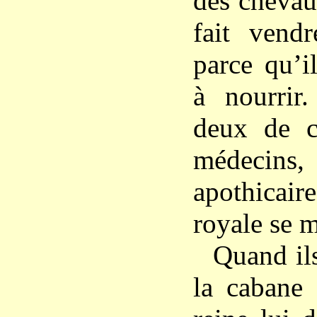
des chevaux
fait vend
parce qu’i
à nourrir
deux de c
médecins
apothicair
royale se m
Quand ils
la cabane 