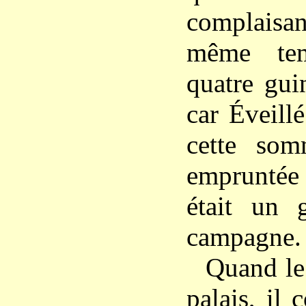
complais
même tem
quatre guin
car Éveill
cette som
empruntée 
était un 
campagne.
Quand le 
palais, il