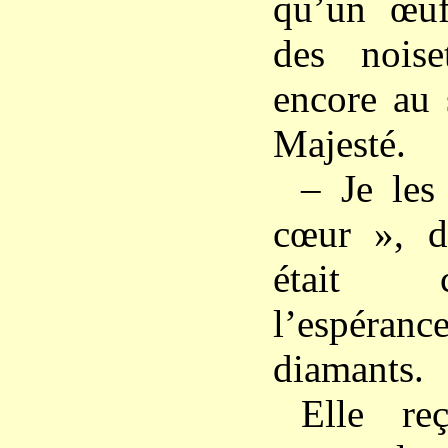
qu’un œuf
des noise
encore au 
Majesté.
– Je les
cœur », di
était 
l’espéran
diamants.
Elle re