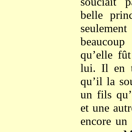
souciait 
belle prin
seulemen
beaucoup
qu’elle fû
lui. Il en
qu’il la so
un fils qu
et une autr
encore un 