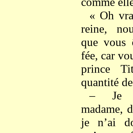
comme elle
« Oh vrai
reine, no
que vous 
fée, car v
prince T
quantité d
– Je v
madame, di
je n’ai d