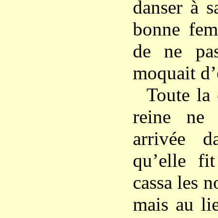
danser à s
bonne fem
de ne pas
moquait d’e
Toute la 
reine ne 
arrivée d
qu’elle fi
cassa les no
mais au li