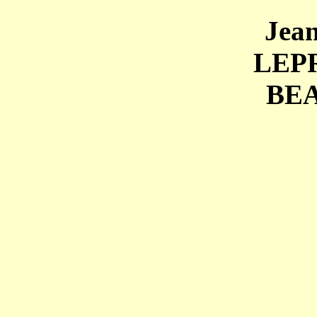
Jea
LEP
BE