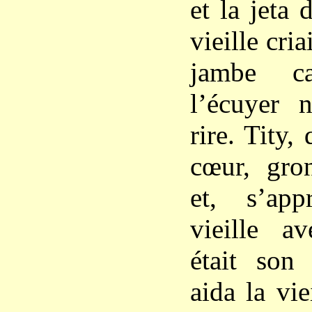
et la jeta 
vieille cria
jambe c
l’écuyer n
rire. Tity,
cœur, gro
et, s’ap
vieille a
était son 
aida la vie