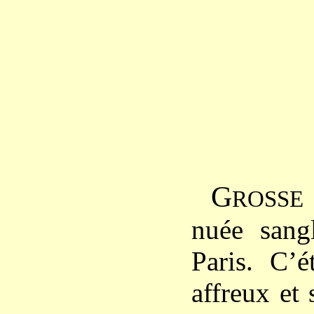
G
ROSSE
nuée sangl
Paris. C’é
affreux et