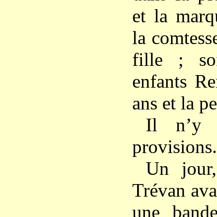
et la marq
la comtess
fille ; s
enfants Re
ans et la p
Il n’y 
provisions.
Un jour
Trévan avai
une bande