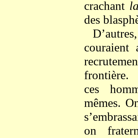
crachant
l
des blasph
D’autre
couraient
recrutemen
frontière.
ces homm
mêmes. On 
s’embrassai
on frater