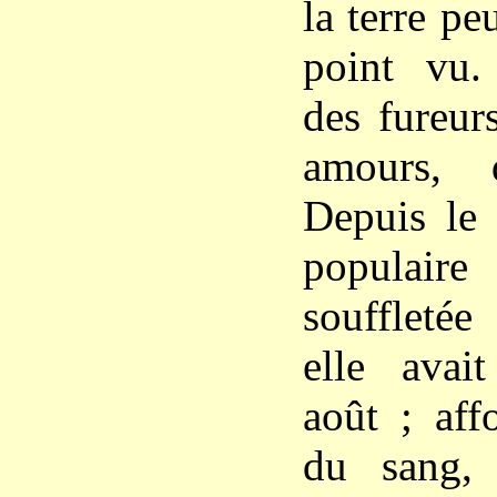
la terre pe
point vu. 
des fureur
amours, 
Depuis le 
populair
souffletée
elle ava
août ; aff
du sang, 