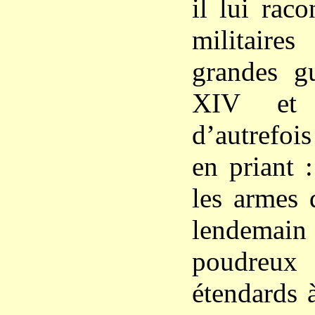
il lui raco
militaire
grandes g
XIV et l
d’autrefois
en priant 
les armes 
lendemai
poudreux
étendards à