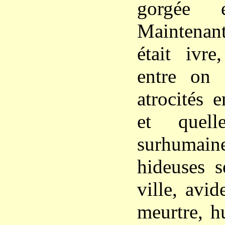
gorgée e
Maintena
était ivre
entre on 
atrocités 
et quell
surhumain
hideuses s
ville, avi
meurtre, h