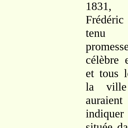
1831, 
Frédéric
tenu 
promess
célèbre 
et tous 
la vill
auraie
indique
située d