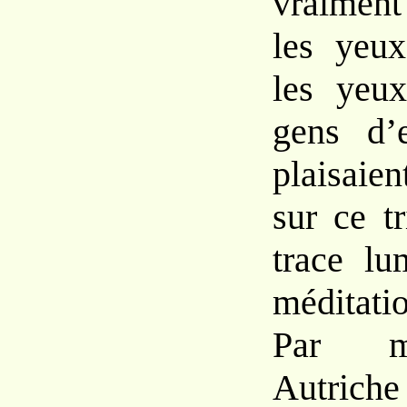
vraiment
les yeux
les yeu
gens d’e
plaisaien
sur ce tr
trace lu
méditati
Par m
Autrich