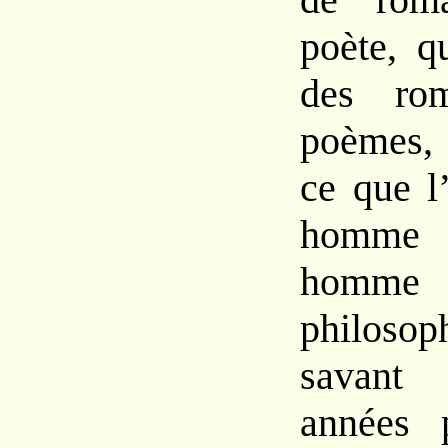
poète, q
des ro
poèmes,
ce que l
homme 
homme
philos
savant
années 