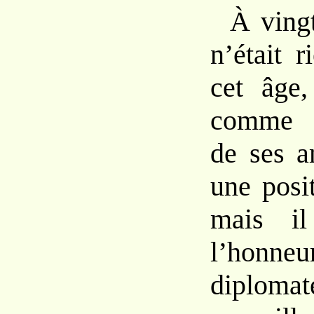
À vingt
n’était 
cet âge,
comme q
de ses a
une posit
mais il
l’honne
diplom