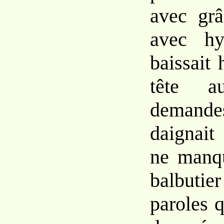
avec grâ
avec hy
baissait
tête a
demand
daignait 
ne manqu
balbutie
paroles q