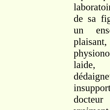
laboratoi
de sa fi
un ens
plais
physion
laide
dédai
insuppo
docte