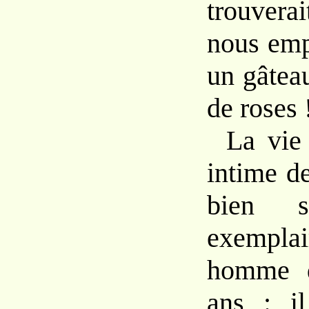
trouvera
nous emp
un gâtea
de roses 
La vie 
intime de
bien s
exempla
homme d
ans : il