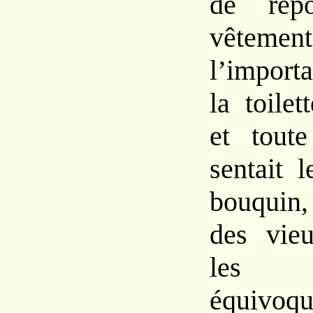
de rép
vêteme
l’import
la toilet
et tout
sentait 
bouquin,
des vieu
les i
équiv