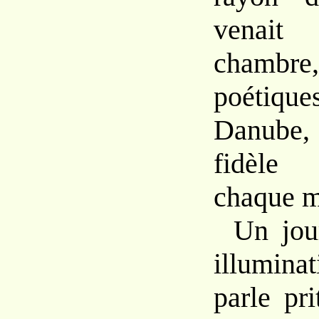
venait 
chambre,
poétiqu
Danube
fidèle 
chaque m
Un jou
illumin
parle pr