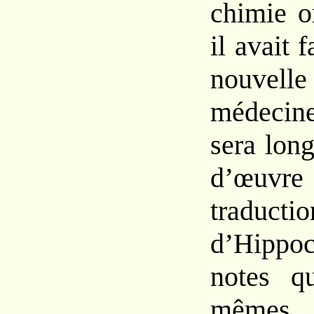
chimie o
il avait 
nouvelle 
médecin
sera lon
d’œuv
traductio
d’Hippoc
notes qu
mêmes u