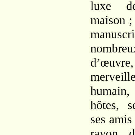
luxe d
maison ; 
manus
nombr
d’œu
merveill
humain
hôtes, s
ses amis
rayon d