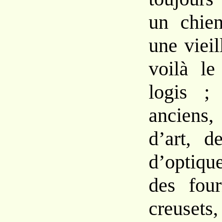
un chie
une viei
voilà le
logis ;
anciens
d’art, d
d’optiqu
des fou
creusets