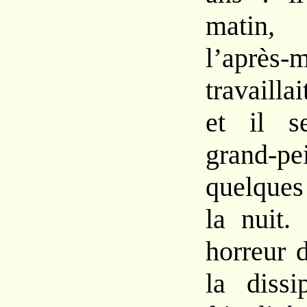
matin, i
l’aprè
travailla
et il s
grand-p
quelques
la nuit.
horreur d
la dissi