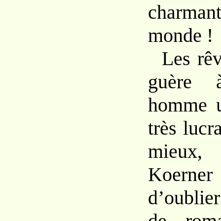
charmant
monde !
Les rê
guère 
homme u
très lucr
mieux,
Koern
d’oublie
de roma