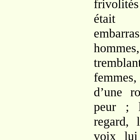
frivolité
était
embarra
hommes
trembla
femmes,
d’une ro
peur ; 
regard, 
voix lui