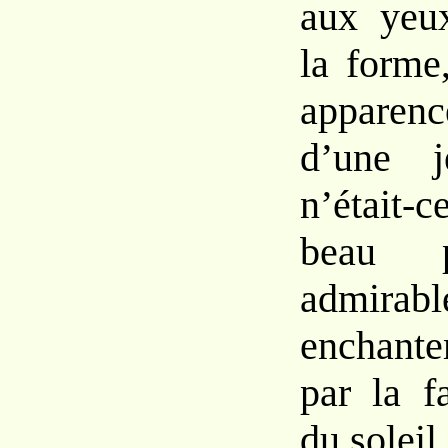
aux yeu
la forme,
apparenc
d’une j
n’était-
beau p
admirabl
enchant
par la f
du soleil