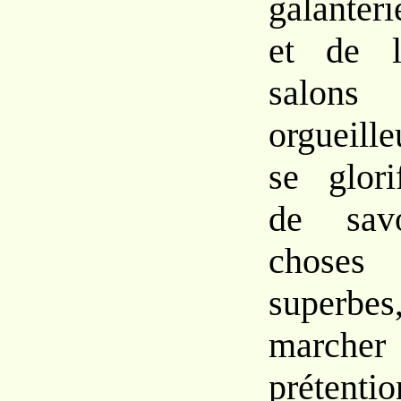
galanteri
et de 
salo
orgueill
se glori
de sav
chose
superbes
marc
prétenti