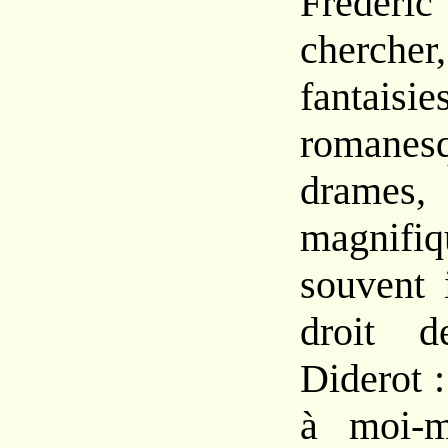
Frédér
chercher,
fantaisie
romane
drames,
magni
souvent 
droit d
Diderot 
à moi-m