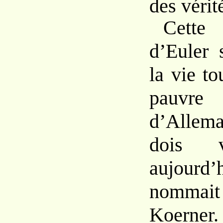
des vérit
Cette 
d’Euler 
la vie to
pauvr
d’Allem
dois v
aujourd’
nommai
Koerner.