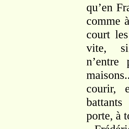
qu’en Fr
comme à 
court le
vite, s
n’entre 
maisons.
courir, 
battant
porte, à 