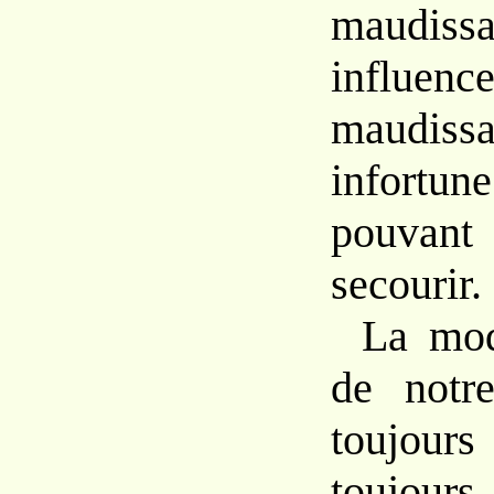
maudi
influen
maudi
infor
pouva
secourir.
La mod
de notre
toujou
toujours