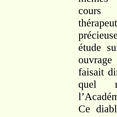
cou
thérape
précieu
étude su
ouvrage
faisait di
quel 
l’Académ
Ce diab