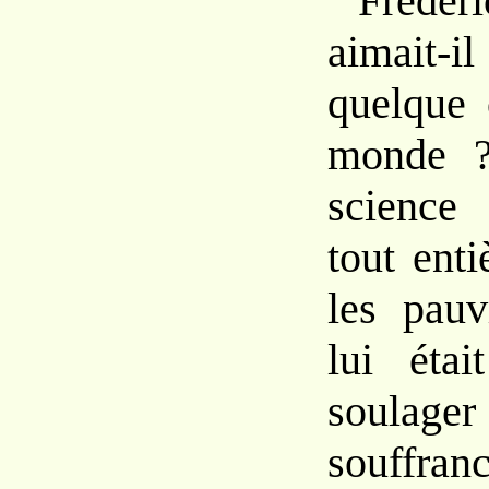
Frédé
aimait-i
quelque 
monde ?
science 
tout enti
les pauv
lui étai
soula
souffra