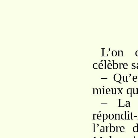
L’on 
célèbre s
– Qu’e
mieux qu
– La 
répondit
l’ar
bre 