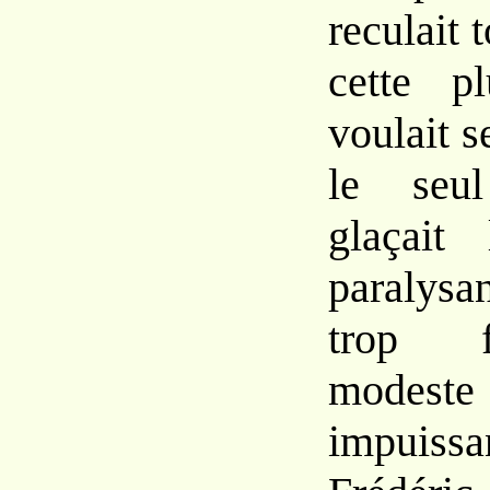
reculait 
cette p
voulait s
le seul
glaçait
paralysa
trop f
modes
impuissa