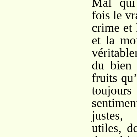
Mal qui
fois le vr
crime et 
et la
mor
véritabl
du bien 
fruits qu
toujour
sentimen
justes,
utiles, d