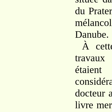
du Prater
mélanc
Danube.
À cett
travaux
étai
considéra
docteur 
livre mer