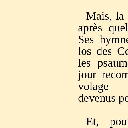
Mais, la 
après que
Ses hymne
los des Co
les psaum
jour reco
volage 
devenus pe
Et, pou