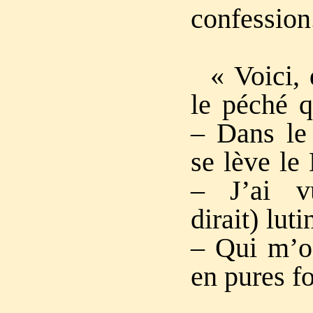
confession
« Voici, 
le péché q
– Dans le 
se lève le
– J’ai 
dirait) lut
– Qui m’o
en pures f