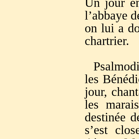
Un jour en
l’abbaye d
on lui a d
chartrier.
Psalmod
les Bénédi
jour, chant
les marai
destinée d
s’est clos