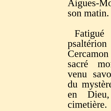
Aigues-Mo
son matin.
Fatigu
psaltéri
Cercamon 
sacré mo
venu savo
du mystèr
en Dieu
cimetière.