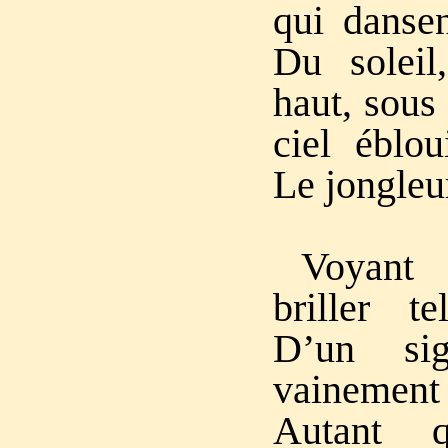
qui danse
Du soleil
haut, sous
ciel éblou
Le jongleu
Voyant 
briller te
D’un si
vainemen
Autant q