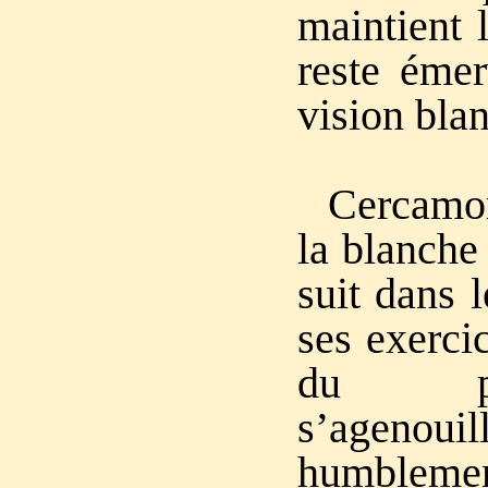
maintient l
reste émer
vision bla
Cercamo
la blanche
suit dans l
ses exerci
du p
s’agenouill
humbleme