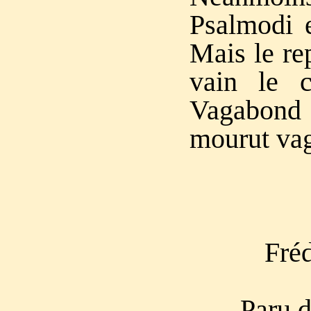
Psalmodi e
Mais le re
vain le c
Vagabond 
mourut va
Fré
Paru 