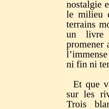
nostalgie 
le milieu 
terrains m
un livre
promener 
l’immense
ni fin ni t
Et que vo
sur les ri
Trois bl