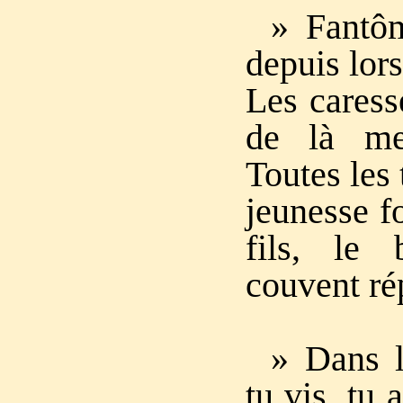
» Fantô
depuis lors
Les caress
de là me
Toutes les
jeunesse f
fils, le
couvent ré
» Dans l
tu vis, tu 