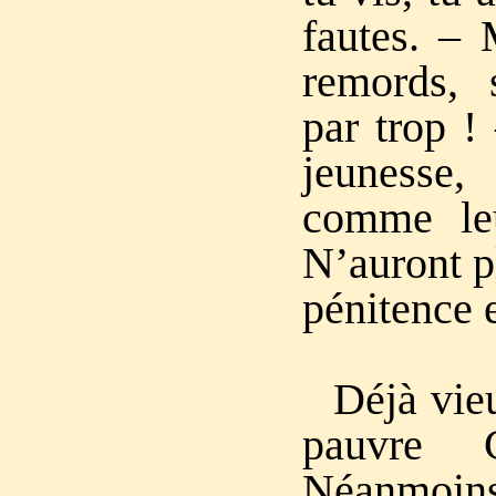
fautes. – 
remords, s
par trop !
jeunesse
comme leu
N’auront pl
pénitence e
Déjà vieu
pauvre C
Néanmoin