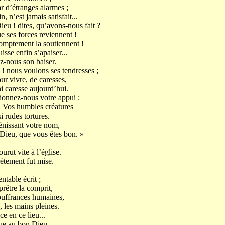
 d’étranges alarmes ;
 n’est jamais satisfait...
ieu ! dites, qu’avons-nous fait ?
 ses forces reviennent !
omptement la soutiennent !
sse enfin s’apaiser...
z-nous son baiser.
! nous voulons ses tendresses ;
ur vivre, de caresses,
i caresse aujourd’hui.
donnez-nous votre appui :
 Vos humbles créatures
 rudes tortures.
énissant votre nom,
Dieu, que vous êtes bon. »
urut vite à l’église.
rètement fut mise.
ntable écrit ;
prêtre la comprit,
ouffrances humaines,
, les mains pleines.
ce en ce lieu...
enue au bon Dieu.