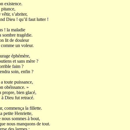
on existence.
a pitance,
vêtir, s’abriter,
nd Dieu ! qu’il faut lutter !
s ! la maladie
 sombre tragédie.
n lit de douleur
it comme un voleur.
ourage éphémère,
utiens et sans mère ?
orrible faim ?
endra soin, enfin ?
l a toute puissance,
son obéissance. »
n propre, bien glacé,
à Dieu fut retracé.
, commença la fillette.
a petite Henriette,
ue nous sommes à bout,
que nous manquons de tout.
verse des larmes ;