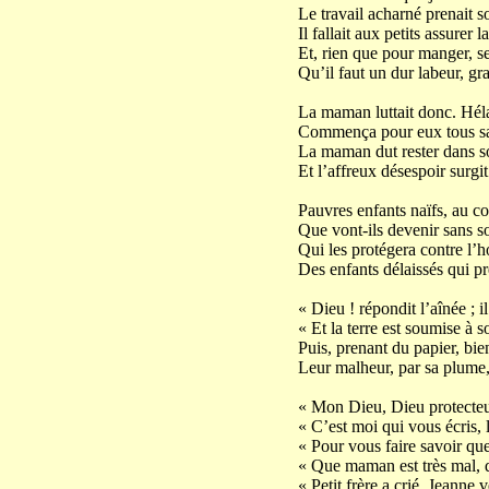
Le travail acharné prenait s
Il fallait aux petits assurer l
Et, rien que pour manger, se 
Qu’il faut un dur labeur, gra
La maman luttait donc. Héla
Commença pour eux tous sa
La maman dut rester dans so
Et l’affreux désespoir surg
Pauvres enfants naïfs, au c
Que vont-ils devenir sans so
Qui les protégera contre l’h
Des enfants délaissés qui pr
« Dieu ! répondit l’aînée ; i
« Et la terre est soumise à 
Puis, prenant du papier, bie
Leur malheur, par sa plume, 
« Mon Dieu, Dieu protecteur
« C’est moi qui vous écris, l
« Pour vous faire savoir q
« Que maman est très mal, 
« Petit frère a crié, Jeanne 