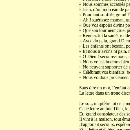
« Nous sommes accablés par
« Jean, d’un morceau de pain,
« Pour tant souffrir, grand D
« Ah ! guérissez maman, que
« Que vos espoirs divins pr
« Que son tourment cruel pui
« Rendez-lui la santé, rende
« Avec du pain, grand Dieu 
« Les enfants ont besoin, po
« Et nous n’avons ni pain, n
« Ô Dieu ! secourez-nous, 
« Nous vous aimerons bien.
« Ne peuvent supporter de si
« Célébrant vos bienfaits, b
« Nous voulons proclamer, 
Sans dire un mot, l’enfant co
La lettre dans un tronc disc
Le soir, un prêtre lut ce lame
Cette lettre au bon Dieu, le 
Et, grand consolateur des s
Il vint à la maison, tout ému
Il apportait secours, espéran
Et la lettre était bien parv