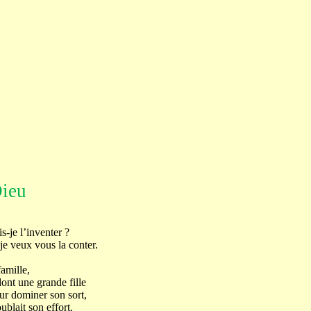
Dieu
is-je l’inventer ?
je veux vous la conter.
famille,
dont une grande fille
ur dominer son sort,
blait son effort.