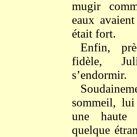
mugir comm
eaux avaient
était fort.
Enfin, p
fidèle, Ju
s’endormir.
Soudaineme
sommeil, lui
une haute p
quelque étra