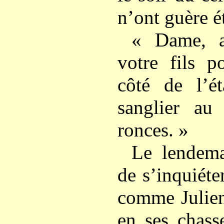
n’ont guère é
« Dame, a
votre fils p
côté de l’ét
sanglier au
ronces. »
Le lendem
de s’inquiéte
comme Julien
en ses chass