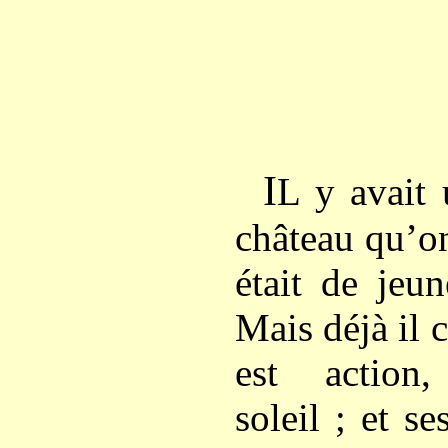
I
L y avait 
château qu’on
était de jeu
Mais déjà il c
est action,
soleil ; et s