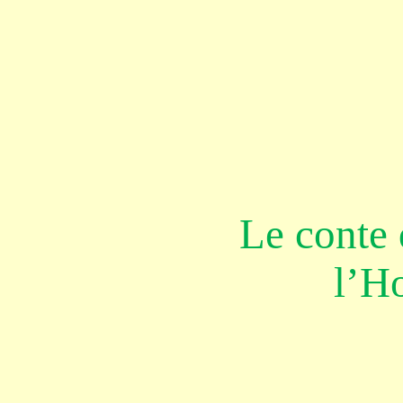
Le conte 
l’Ho