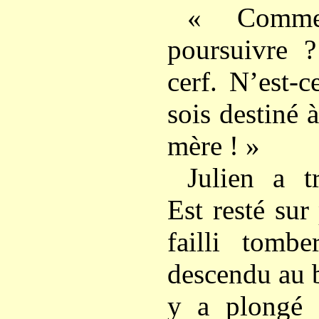
« Comme
poursuivre ?
cerf. N’est-
sois destiné à
mère ! »
Julien a t
Est resté sur
failli tomb
descendu au b
y a plongé 