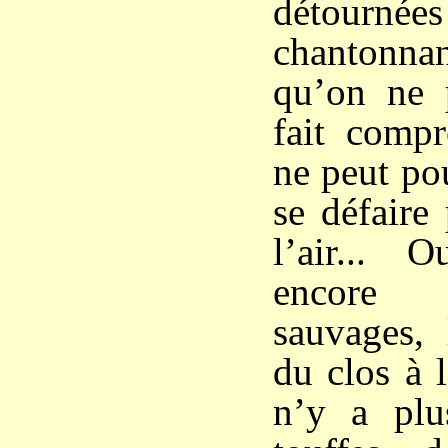
détournées
chantonna
qu’on ne 
fait compr
ne peut pou
se défaire
l’air...
encore 
sauvages, 
du clos à 
n’y a plu