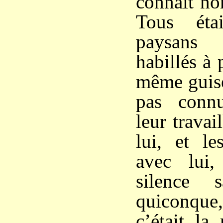
connaît no
Tous éta
paysans
habillés à 
même guise,
pas conn
leur travail
lui, et le
avec lui,
silence 
quiconqu
c’était la