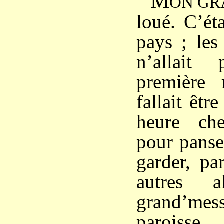
M
ON GR
loué. C’ét
pays ; les
n’allait
première 
fallait êtr
heure ch
pour panser
garder, pa
autres a
grand’mes
paroisse.