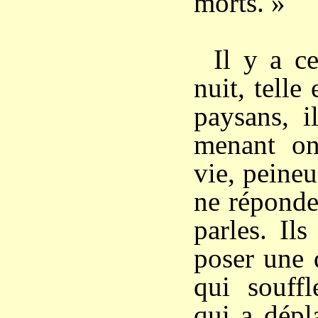
morts. »
Il y a c
nuit, telle
paysans, i
menant on
vie, peineu
ne réponden
parles. Il
poser une 
qui souff
qui a dépl