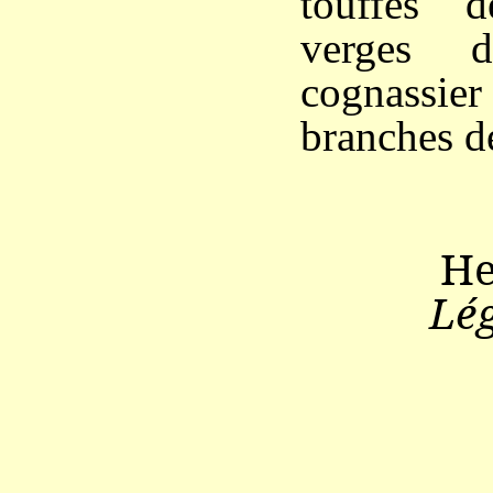
touffes 
verges d
cognass
branches d
He
Lé