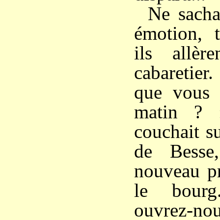
Ne sacha
émotion, t
ils allère
cabaretier
que vous v
matin ? 
couchait s
de Besse,
nouveau pr
le bourg
ouvrez