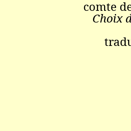
comte d
Choix d
trad