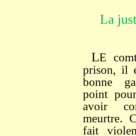
La jus
L
E comt
prison, il
bonne ga
point pour
avoir co
meurtre. C
fait viole