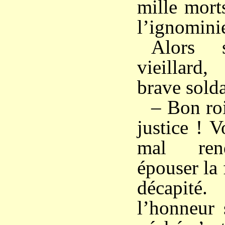
mille mort
l’ignomini
Alors 
vieillard
brave solda
– Bon roi
justice ! V
mal ren
épouser la f
décapité
l’honneur 