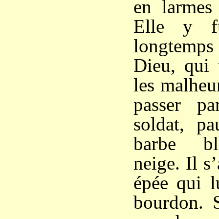
en larmes 
Elle y f
longtemps
Dieu, qui 
les malheur
passer p
soldat, pa
barbe b
neige. Il s
épée qui l
bourdon. S