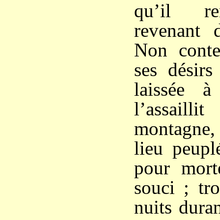
qu’il re
revenant 
Non conte
ses désirs
laissée à
l’assai
montagne, 
lieu peuplé
pour morte
souci ; tro
nuits duran