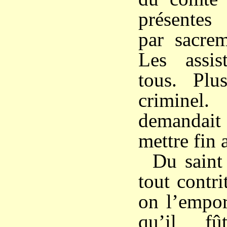
présentes
par sacrem
Les assist
tous. Plu
criminel
demandait
mettre fin
Du saint 
tout contri
on l’empor
qu’il f