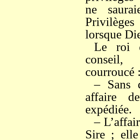
ne saurai
Privilège
lorsque Die
Le roi 
consei
courroucé 
– Sans d
affaire d
expédiée.
– L’affai
Sire ; ell