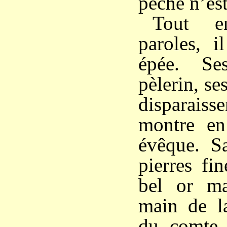
péché n’est
Tout e
paroles, i
épée. Se
pèlerin, se
disparai
montre en
évêque. Sa
pierres fi
bel or mas
main de la
du comte 