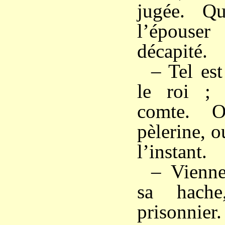
jugée. Qu
l’épouse
décapité.
– Tel est
le roi ; 
comte. O
pèlerine, o
l’instant.
– Vienne
sa hache
prisonnier