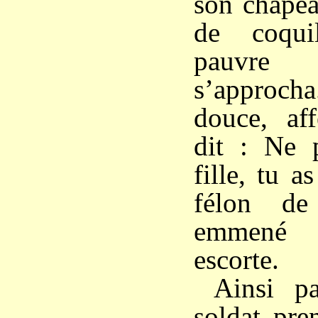
son chapea
de coqui
pauvre 
s’approc
douce, aff
dit : Ne 
fille, tu a
félon de
emmené
escorte.
Ainsi pa
soldat pre