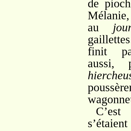
de pioch
Mélanie,
au
jou
gaillett
finit 
aussi, 
hiercheu
poussè
wagonnet
C’est
s’étaien