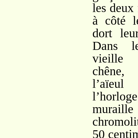
les deux 
à côté l
dort leu
Dans l
vieille
chêne, 
l’aïeul
l’horlo
muraille
chromoli
50 centi