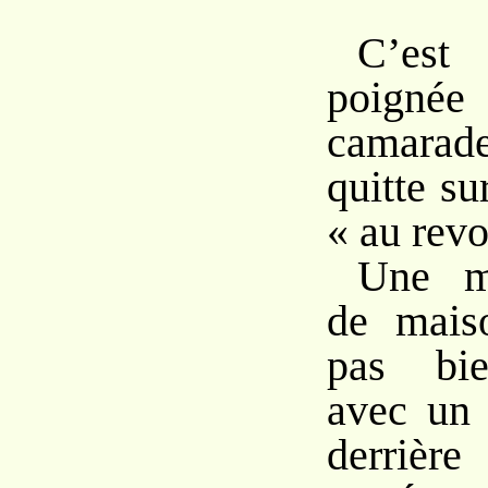
C’es
poignée
camarad
quitte s
« au revo
Une m
de maiso
pas bie
avec un 
der