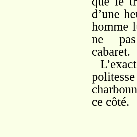
que le t
d’une he
homme lu
ne pas
cabaret.
L’exac
politess
charbonn
ce côté.