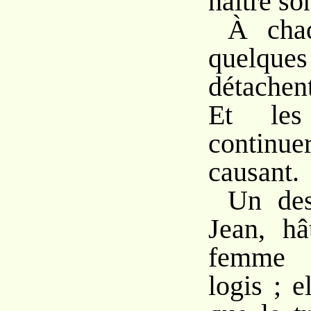
naître so
À chaq
quelque
détachen
Et les
continuer
causant.
Un des
Jean, hâ
femme 
logis ; e