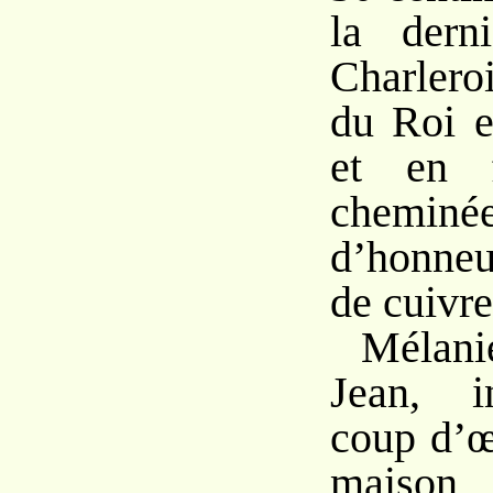
la dern
Charleroi
du Roi e
et en f
cheminé
d’honneu
de cuivre
Mélani
Jean, i
coup d’œi
mais