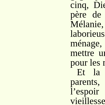
cinq, Di
père de 
Mélanie
laborieu
ménage, 
mettre u
pour les 
Et la
parents,
l’espo
vieilless