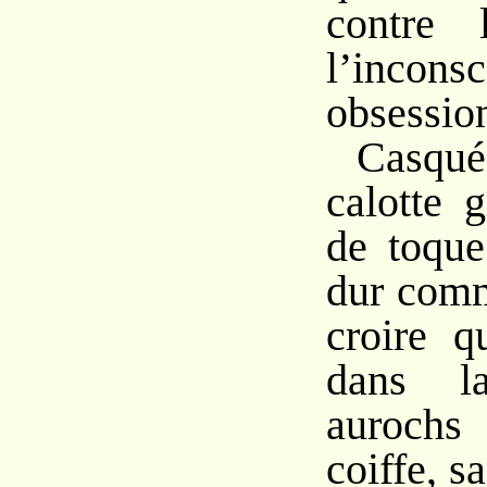
contre 
l’inconsc
obsession
Casqu
calotte g
de toque
dur comm
croire q
dans l
auroch
coiffe, s