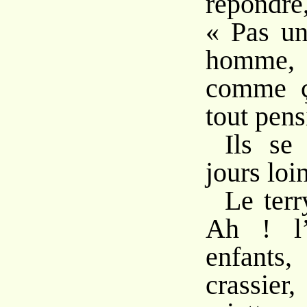
répondr
« Pas un
homme,
comme ç
tout pens
Ils se 
jours loin
Le terry
Ah ! l’o
enfant
crassier