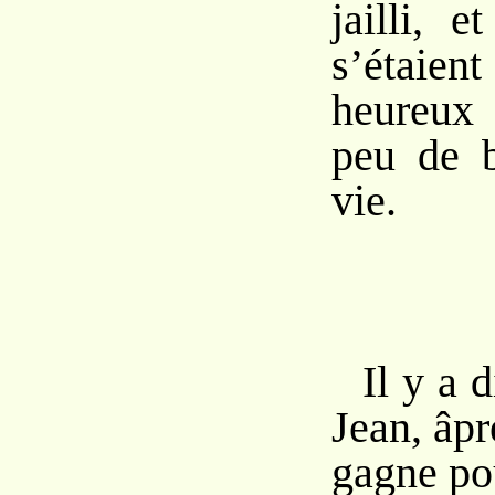
jailli, e
s’étai
heureux
peu de b
vie.
Il y a 
Jean, âpr
gagne po