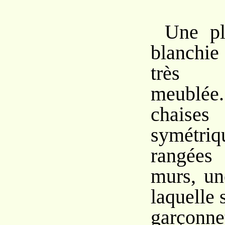
Une pl
blanchi
très 
meublé
chaises
symétriq
rangées
murs, un
laquelle 
garçonne