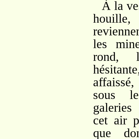
À la ve
houill
revienne
les min
rond, 
hésitan
affaissé
sous l
galeries
cet air 
que don