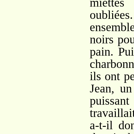
miettes
oubliées.
ensembl
noirs po
pain. Pui
charbonn
ils ont p
Jean, u
puissan
travaillai
a-t-il d