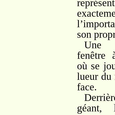
représent
exact
l’import
son propr
Une 
fenêtre 
où se jou
lueur du
face.
Derriè
géant, 