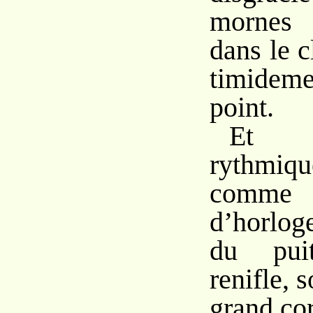
mornes 
dans le c
timidem
point.
Et t
rythmiqu
comme u
d’horlog
du puit
renifle,
grand co