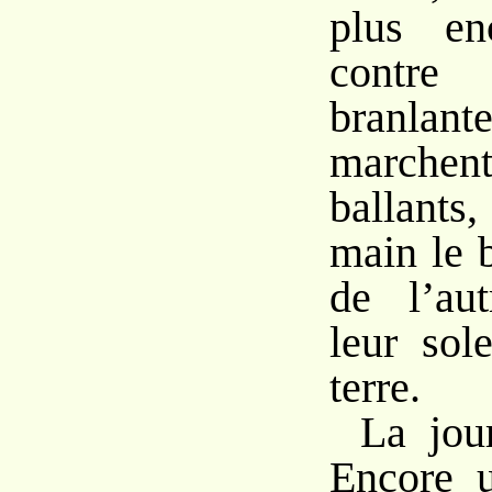
plus en
contre 
branlant
marche
ballants
main le 
de l’au
leur sol
terre.
La jour
Encore u