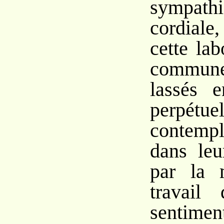
sympath
cordial
cette la
commun
lassés e
perpétuel
contempl
dans leu
par la m
travail 
sentime