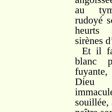
au tym
rudoyé s
heurts 
sirènes d
Et il f
blanc p
fuyant
Dieu 
immacul
souillée,