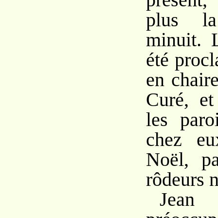
plus l
minuit. 
été proc
en chair
Curé, et
les paro
chez eu
Noël, pa
rôdeurs n
Jea