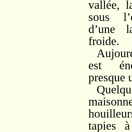
vallée, 
sous l’
d’une l
froide.
Aujour
est én
presque 
Quelqu
maiso
houilleu
tapies à