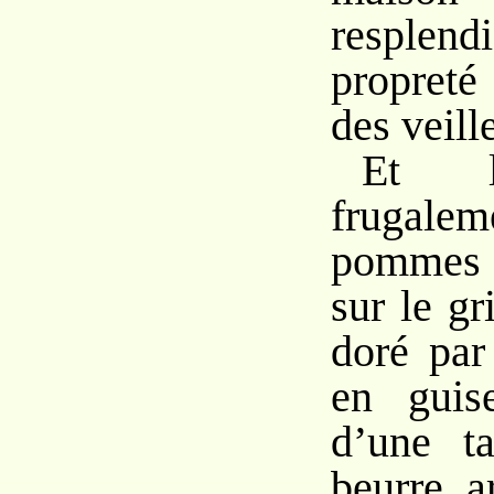
resplend
propret
des veill
Et l
fruga
pommes d
sur le gr
doré par
en guis
d’une ta
beurre, 