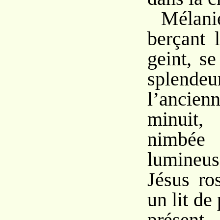
Mélan
berçant 
geint, s
splen
l’ancie
minuit
nimbée 
lumineus
Jésus ro
un lit de
présent,