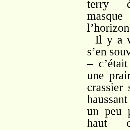
terry – 
masque
l’horizon
Il y a 
s’en souv
– c’étai
une prai
crassier 
haussan
un peu p
haut c