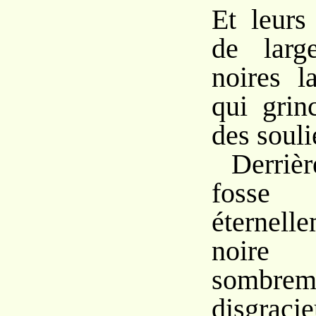
Et leurs
de larg
noires l
qui grin
des souli
Derriè
fosse
éternelle
noire
sombrem
disgrac