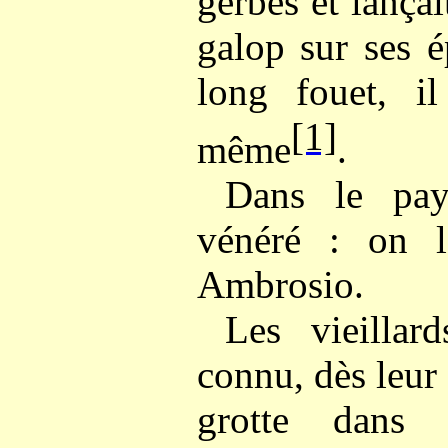
gerbes et lança
galop sur ses 
long fouet, il
[1]
même
.
Dans le pay
vénéré : on 
Ambrosio.
Les vieillard
connu, dès leur
grotte dans