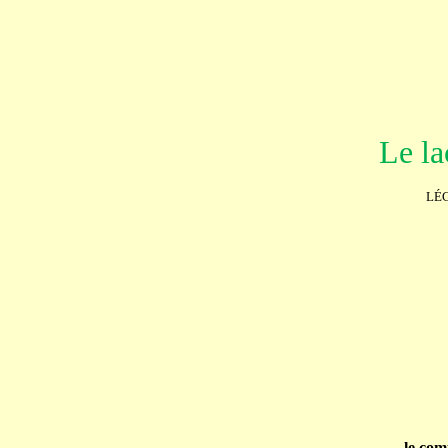
Le la
LÉ
le com