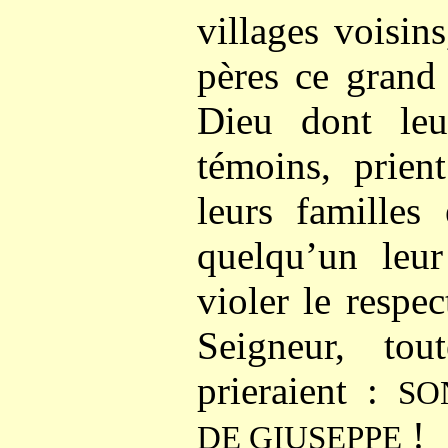
villages voisin
pères ce grand 
Dieu dont leu
témoins, prien
leurs familles 
quelqu’un leur
violer le respe
Seigneur, tou
prieraient :
SO
!
DE GIUSEPPE