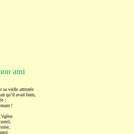
mon ami
 sa vielle attristée
it qu’il avait faim,
e ;
main !
église
utel,
sise,
rel.