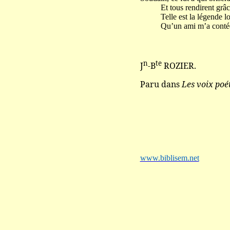
Et tous rendirent grâce
Telle est la légende loi
Qu’un ami m’a contée :
n
te
J
-B
ROZIER.
Paru dans
Les voix poé
www.biblisem.net