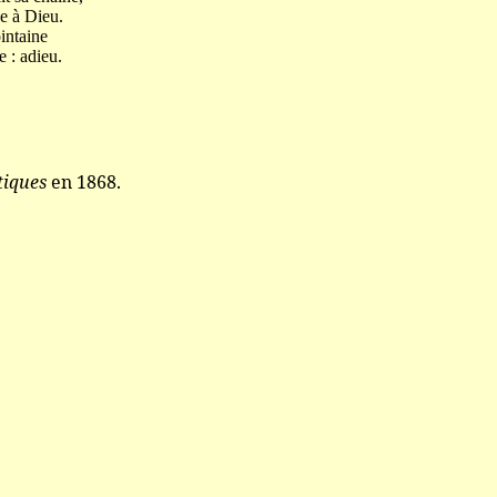
 à Dieu.
ntaine
 adieu.
tiques
en 1868.