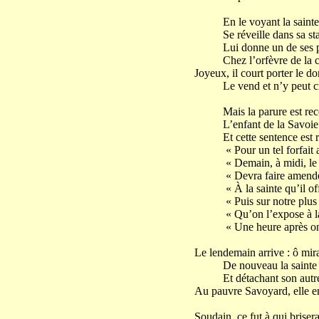
En le voyant la sainte,
Se réveille dans sa sta
Lui donne un de ses pen
Chez l’orfèvre de la c
Joyeux, il court porter le d
Le vend et n’y peut cro
Mais la parure est reco
L’enfant de la Savoie au
Et cette sentence est r
« Pour un tel forfait a
« Demain, à midi, le 
« Devra faire amende 
« À la sainte qu’il off
« Puis sur notre plus g
« Qu’on l’expose à la 
« Une heure après on l
Le lendemain arrive : ô mira
De nouveau la sainte s’
Et détachant son autre 
Au pauvre Savoyard, elle en
Soudain, ce fut à qui brisera