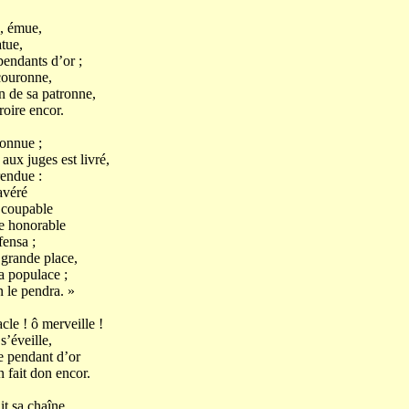
 émue,
tue,
dants d’or ;
ouronne,
on de sa patronne,
ire encor.
nnue ;
x juges est livré,
endue :
véré
coupable
honorable
ensa ;
rande place,
populace ;
e pendra. »
cle ! ô merveille !
éveille,
pendant d’or
 fait don encor.
it sa chaîne,