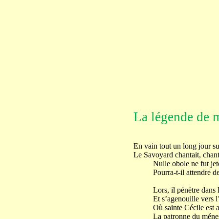
La légende de 
En vain tout un long jour sur
Le Savoyard chantait, chanta
Nulle obole ne fut jeté
Pourra-t-il attendre de
Lors, il pénètre dans l’
Et s’agenouille vers l’a
Où sainte Cécile est as
La patronne du ménest