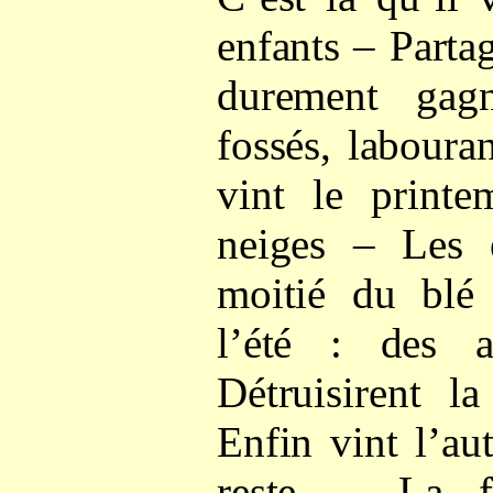
enfants – Parta
durement gag
fossés, labour
vint le printe
neiges – Les 
moitié du blé 
l’été : des 
Détruisirent l
Enfin vint l’au
reste. – La