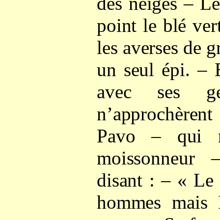
des neiges – L
point le blé vert
les averses de g
un seul épi. – 
avec ses g
n’approchèren
Pavo – qui r
moissonneur –
disant : – « Le
hommes mais I