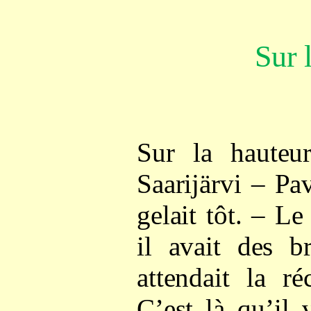
Sur 
Sur la hauteu
Saarijärvi – Pav
gelait tôt. – Le
il avait des b
attendait la r
C’est là qu’il