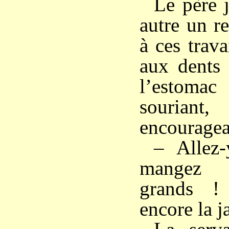
Le père j
autre un r
à ces trava
aux dents 
l’estomac
souriant,
encourageai
– Allez-
mangez 
grands !
encore la ja