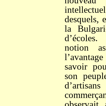
nouvea
intellectuel
desquels, 
la Bulgar
d’écoles
notion a
l’avantage
savoir pou
son peuple
d’arti
commerçan
observait 