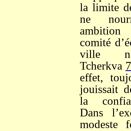
la limite 
ne nourr
ambition
comité d’é
ville na
Tcherkva
effet, tou
jouissait 
la confia
Dans l’ex
modeste fo