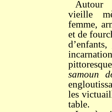
Autour 
vieille 
femme, ar
et de fourc
d’enfants, 
incarnatio
pittores
samoun d
engloutiss
les victuail
table.