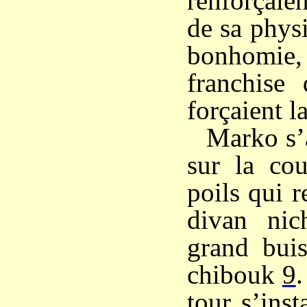
renforçaien
de sa phys
bonhomie, 
franchise 
forçaient l
Marko s’
sur la cou
poils qui r
divan ni
grand buis
chibouk
9
.
tour s’inst