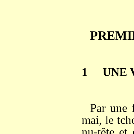
PREMI
1 UNE V
Par une f
mai, le tc
nu-tête et