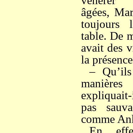
vénérer 
âgées, Mar
toujours 
table. De 
avait des vi
la présence 
– Qu’ils
manière
expliquait-
pas sauva
comme Ank
En eff