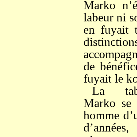
Marko n’é
labeur ni s
en fuyait 
distinctio
accompagné
de bénéfice
fuyait le 
La tab
Marko se l
homme d’u
d’année