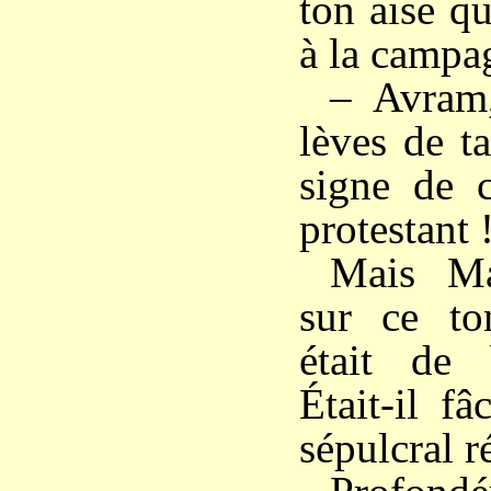
ton aise q
à la campa
– Avram,
lèves de ta
signe de c
protestant 
Mais Ma
sur ce to
était de
Était-il f
sépulcral r