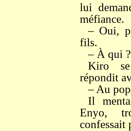
lui deman
méfiance.
– Oui, p
fils.
– À qui ?
Kiro se
répondit a
– Au pop
Il menta
Enyo, tr
confessait 