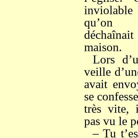
inviolable
qu’on 
déchaînait
maison.
Lors d’
veille d’u
avait envo
se confesse
très vite,
pas vu le p
– Tu t’es