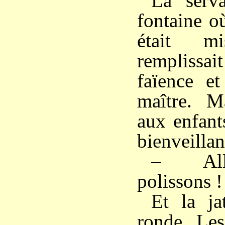
La serva
fontaine où
était m
remplissa
faïence et
maître. M
aux enfant
bienveillan
– All
polissons !
Et la ja
ronde. Les