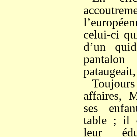
accou
l’europée
celui-ci qu
d’un qui
pantalon
pataugeait, 
Toujours
affaires, 
ses enfan
table ; il
leur édu