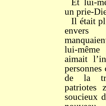
Et lui-m
un prie-Di
Il était 
envers
manquaient
lui-même 
aimait l’i
personnes c
de la t
patriotes 
soucieux d