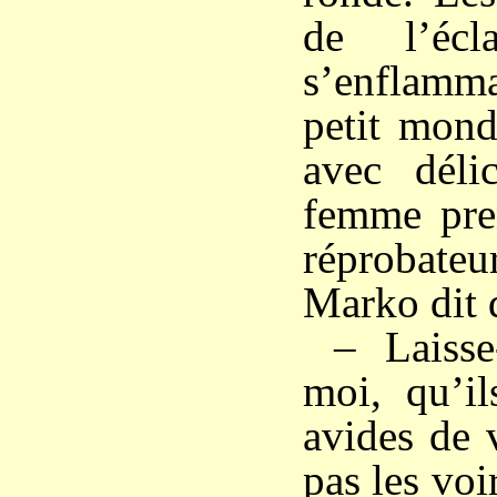
de l’écl
s’enflamm
petit mond
avec dél
femme pren
réprobateu
Marko dit d
– Laisse
moi, qu’il
avides de 
pas les vo