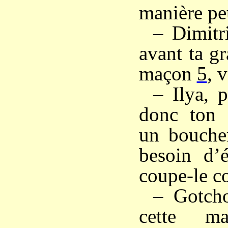
manière pe
– Dimitri
avant ta g
maçon
5
, v
– Ilya, p
donc ton
un bouche
besoin d’é
coupe-le c
– Gotcho
cette m