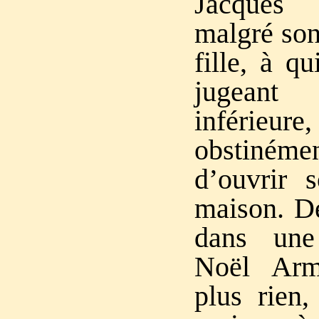
Jacques 
malgré son
fille, à qu
jugeant 
inférieu
obstiné
d’ouvrir 
maison. De
dans une
Noël Arm
plus rien,