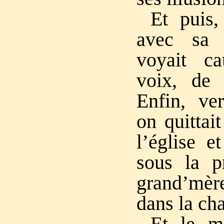
Et puis,
avec sa 
voyait c
voix, de 
Enfin, ve
on quittai
l’église et
sous la p
grand’mèr
dans la ch
Et le m