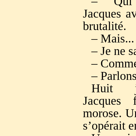
– Qui
Jacques av
brutalité.
– Mais...
– Je ne s
– Commen
– Parlons
Huit j
Jacques 
morose. Un
s’opérait e