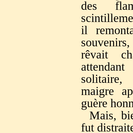
des fl
scintillem
il remont
souvenirs
rêvait c
attenda
solitair
maigre app
guère honn
Mais, bie
fut distra