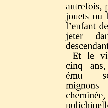
autrefois, 
jouets ou 
l’enfant de
jeter da
descendant
Et le v
cinq ans,
ému se
mignon
cheminée
polichinel