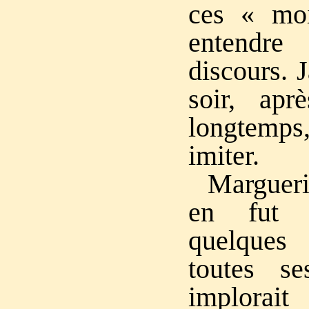
ces « moi
entendre
discours. 
soir, apr
longtemps,
imiter.
Marguer
en fut r
quelques
toutes se
implorai