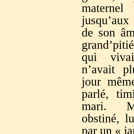
maternel
jusqu’aux 
de son âme
grand’pitié
qui vivai
n’avait p
jour même
parlé, ti
mari. M
obstiné, l
par un « ja