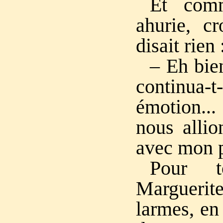
Et comm
ahurie, cr
disait rien 
– Eh bien
continu
émotion.
nous allio
avec mon p
Pour t
Margueri
larmes, en