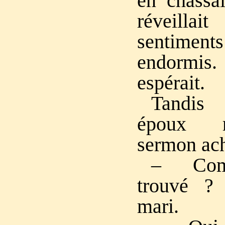
en chassai
réveilla
sentimen
endormis
espérait.
Tandis
époux re
sermon ach
– Comm
trouvé ? 
mari.