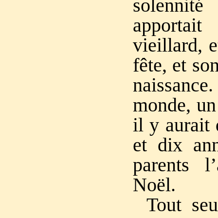
solennit
apportai
vieillard, 
fête, et so
naissance.
monde, un
il y aurai
et dix an
parents l’
Noël.
Tout seul