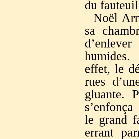
du fauteuil
Noël Ar
sa chambr
d’enlever
humides.
effet, le d
rues d’un
gluante. P
s’enfonça 
le grand fa
errant par