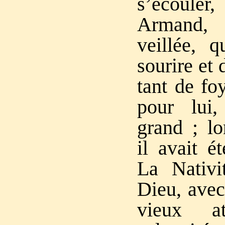
s’écoule
Armand, 
veillée, 
sourire et
tant de fo
pour lui,
grand ; l
il avait é
La Nativi
Dieu, avec
vieux a