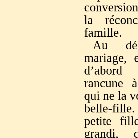
conversio
la réconc
famille.
Au dé
mariage, e
d’abord 
rancune à
qui ne la v
belle-fill
petite fil
grandi, 