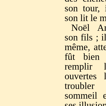
son tour, 
son lit le m
Noël Ar
son fils ; i
même, att
fût bien
remplir 
ouvertes 
troubler
sommeil e
ses illusi