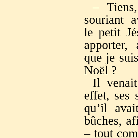
– Tiens,
souriant a
le petit J
apporter, 
que je sui
Noël ?
Il venai
effet, ses
qu’il ava
bûches, af
– tout com