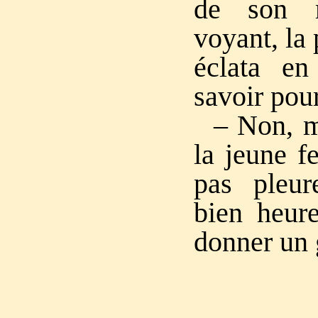
de son 
voyant, la 
éclata en
savoir pou
– Non, ma
la jeune f
pas pleu
bien heure
donner un 