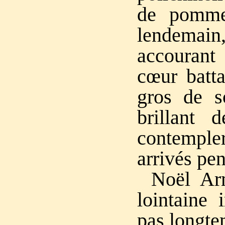
de pomme
lendemain,
accourant
cœur batta
gros de s
brillant d
contempl
arrivés pen
Noël Ar
lointaine 
pas longte