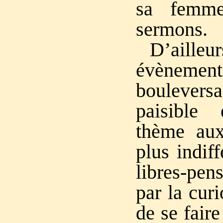
sa femme
sermons.
D’ail
évèneme
boulever
paisible
thème aux
plus indif
libres-pen
par la curi
de se fair