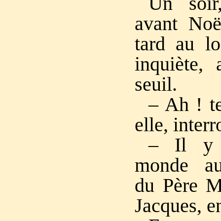
Un soir
avant Noël
tard au l
inquiète, 
seuil.
– Ah ! te
elle, interr
– Il y 
monde au
du Père M
Jacques, en