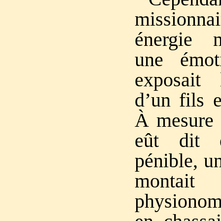
missionn
énergie m
une émoti
exposait 
d’un fils 
À mesure q
eût dit 
pénible, u
monta
physionom