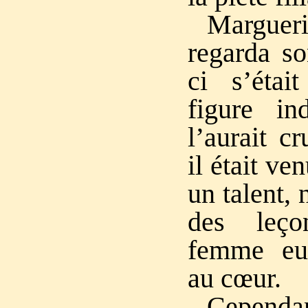
Margue
regarda so
ci s’éta
figure in
l’aurait c
il était ve
un talent,
des leço
femme eu
au cœur.
Cepe