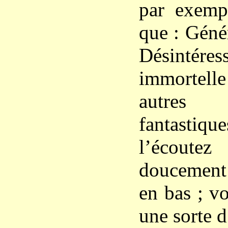
par exemp
que : Généro
Désintéres
immortell
autres 
fantastique
l’écoute
doucement 
en bas ; v
une sorte d