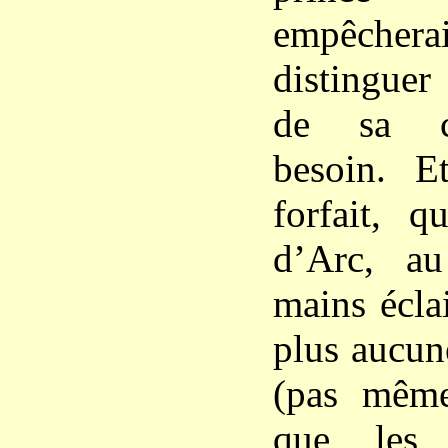
empêchera
distinguer
de sa co
besoin. Et
forfait, q
d’Arc, au
mains écla
plus aucun
(pas même
que les 