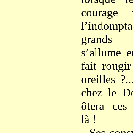
courage 
l’indompt
grands
s’allume e
fait rougi
oreilles ?.
chez le Do
ôtera ces
là !
Ses consu