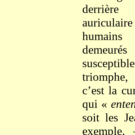
derrière
auriculai
humains 
dem
susceptib
triomphe,
c’est la c
qui «
ente
soit les J
exemple. 