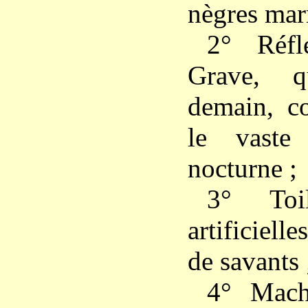
nègres mar
2° Réfl
Grave, q
demain, co
le vaste
nocturne ;
3° Toil
artificiel
de savants 
4° Mach