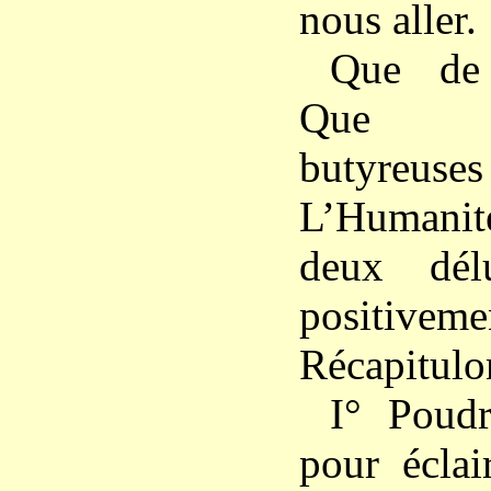
nous aller.
Que de 
Que d’
butyreuse
L’Humanité
deux dél
positive
Récapitulo
I° Poudr
pour éclai