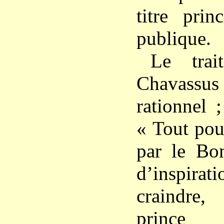
titre prin
publique.
Le tra
Chavas
rationnel 
« Tout pou
par le Bo
d’inspirat
craindre
prince