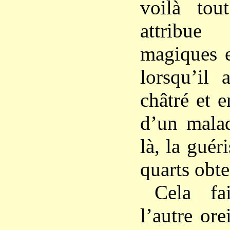
voilà tou
attribu
magiques e
lorsqu’il 
châtré et e
d’un mala
là, la guér
quarts obt
Cela fa
l’autre ore