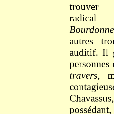
trouver 
radic
Bourdonne
autres tr
auditif. Il
personnes
travers
, m
contagieus
Chavas
possédan