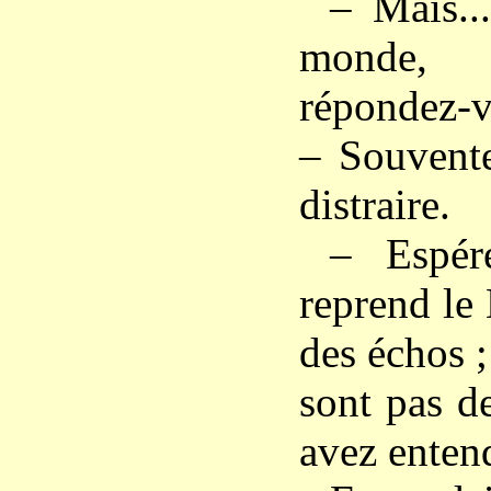
– Mais..
monde, 
répondez-
– Souvente
distraire.
– Espér
reprend le
des échos 
sont pas d
avez enten