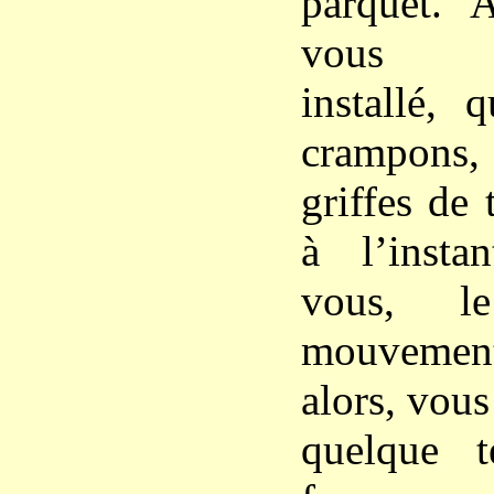
parquet. 
vous c
installé, 
crampons,
griffes de 
à l’inst
vous, l
mouvement
alors, vou
quelque 