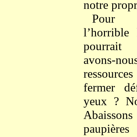
notre propr
Pour 
l’horrible
pourrait 
avons-n
ressource
fermer déf
yeux ? No
Abaisso
paupières