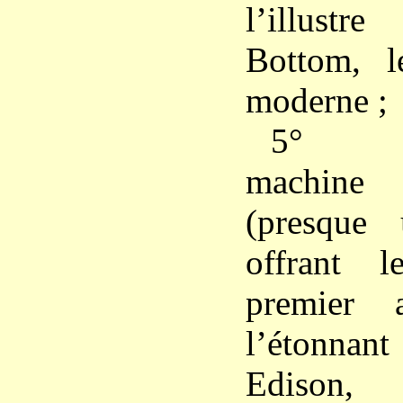
l’illust
Bottom, l
moderne ;
5° L’È
machine é
(presque 
offrant 
premier 
l’étonna
Edison,