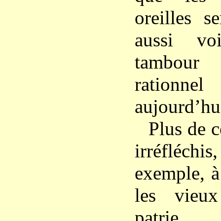
oreilles s
aussi vo
tambour
rationne
aujourd’hu
Plus de c
irréfléc
exemple, à
les vieu
patrie