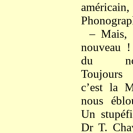
américai
Phonograp
– Mais, 
nouveau !
du nou
Toujours !
c’est la 
nous éblo
Un stupéfi
Dr T. Chav