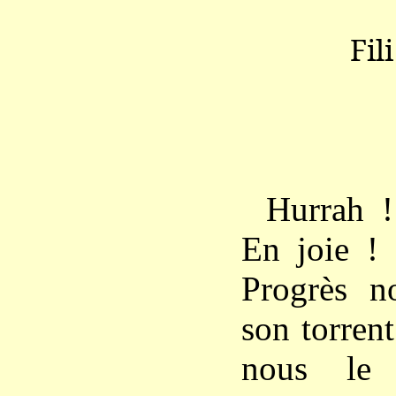
Fil
Hurrah !
En joie ! 
Progrès n
son torren
nous le 