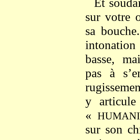
Et soudai
sur votre o
sa bouche.
intonation
basse, ma
pas à s’e
rugissement
y articul
«
HUMANI
sur son ch