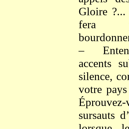
Gloire ?..
fera p
bourdonnem
– Enten
accents su
silence, c
votre pays 
Éprouv
sursauts d
lorsque l