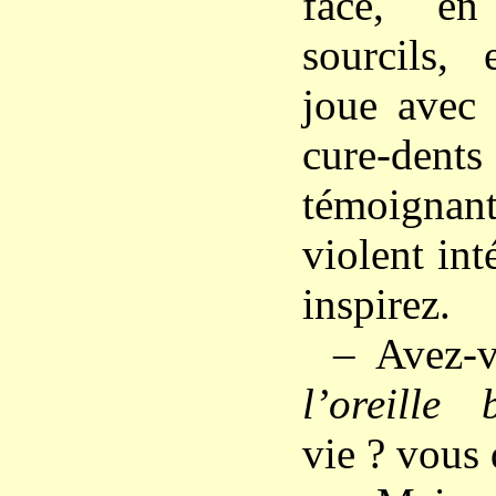
face, en
sourcils,
joue avec 
cure-dents
témoigna
violent int
inspirez.
– Avez-
l’oreille 
vie ? vous 