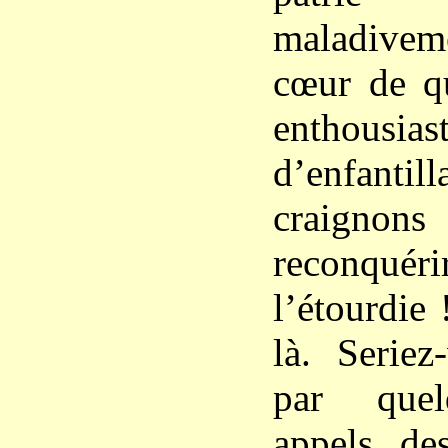
maladive
cœur de qu
enthousi
d’enfant
craign
reconquéri
l’étourdie
là. Seriez
par quel
appels de