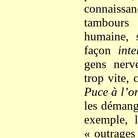
connaissa
tambour
humaine, s
façon
inte
gens nerv
trop vite,
Puce à l’or
les démang
exemple, l
« outrages