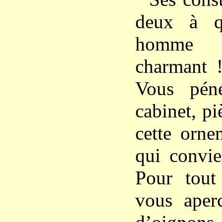
deux à q
homme 
charmant !
Vous pén
cabinet, p
cette orne
qui convie
Pour tout
vous aper