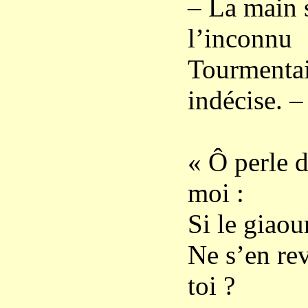
– La main 
l’inconnu
Tourmentai
indécise. –
« Ô perle d
moi :
Si le giaou
Ne s’en rev
toi ?