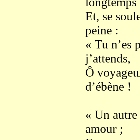
longtemps 
Et, se soul
peine :
« Tu n’es p
j’attends,
Ô voyageur
d’ébène !
« Un autre
amour ;