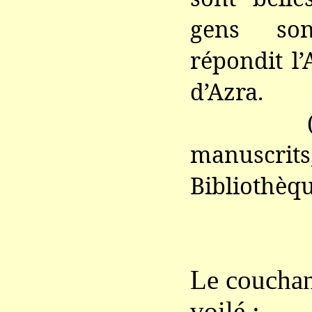
gens son
répondit l’
d’Azra.
(Ebn-A
manuscrit
Bibliothèqu
Le couchant
voilé ;