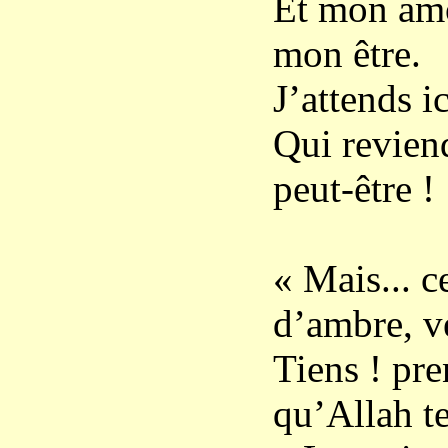
Et mon amo
mon être.
J’attends i
Qui reviend
peut-être !
« Mais... ce
d’ambre, v
Tiens ! pre
qu’Allah te