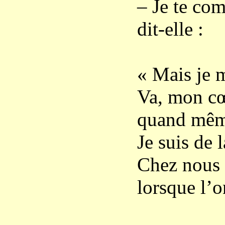
– Je te com
dit-elle :
« Mais je m
Va, mon cœ
quand mêm
Je suis de 
Chez nous
lorsque l’o