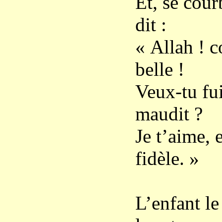
Et, se cour
dit :
« Allah ! 
belle !
Veux-tu fui
maudit ?
Je t’aime, e
fidèle. »
L’enfant le