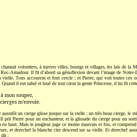
chantait volontiers, à travers villes, bourgs et villages, les lais de la
 à Roc-Amadour. Il fit d’abord sa génuflexion devant l’image de Notre
a vielle. Tous accourent et font cercle ; et Pierre, qui voit toutes ces or
. Quand il eut salué et loué de tout cœur la gente Princesse, il lui fit ce
 mon souper,
rges m’envoie.
aussitôt un cierge glisse jusque sur la vielle ; un très beau cierge, le 
l prit Pierre pour un enchanteur, et la glissade du cierge pour un sorti
aça en haut. Mais le jongleur juge ce moine mauvais et fou, et compre
ure, et derechef la blanche cire descend sur sa vielle. Et derechef auss
dit :