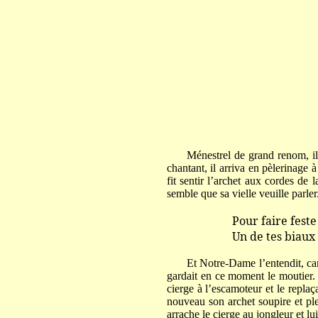
Ménestrel de grand renom, il 
chantant, il arriva en pèlerinage
fit sentir l’archet aux cordes de l
semble que sa vielle veuille parler
Pour faire feste à
Un de tes biaux cie
Et Notre-Dame l’entendit, car 
gardait en ce moment le moutier. I
cierge à l’escamoteur et le repl
nouveau son archet soupire et ple
arrache le cierge au jongleur et lui 