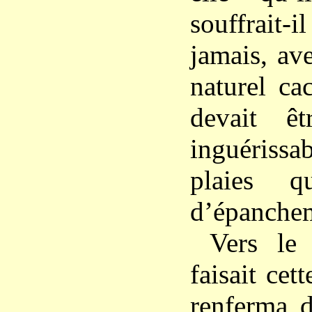
souffrait-
jamais, av
naturel ca
devait ê
inguériss
plaies q
d’épanche
Vers le
faisait cet
renferma 