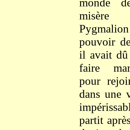
monde de
misère
Pygmalio
pouvoir d
il avait d
faire ma
pour rejoi
dans une v
impériss
partit après