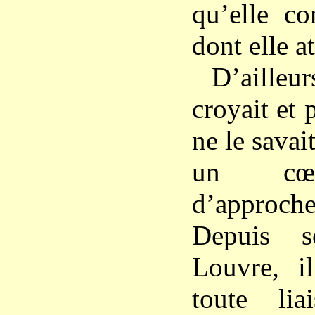
qu’elle co
dont elle a
D’aille
croyait et 
ne le savait
un cœur
d’approc
Depuis s
Louvre, i
toute li