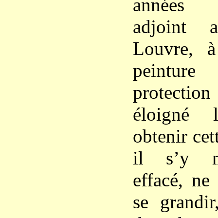
années 
adjoint
Louvre, à
peinture
protecti
éloigné 
obtenir ce
il s’y m
effacé, ne
se grandir