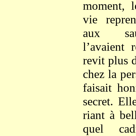
moment, l
vie repren
aux sau
l’avaient 
revit plus 
chez la pe
faisait ho
secret. Ell
riant à be
quel cad