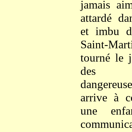
jamais aim
attardé da
et imbu d
Saint-Mart
tourné le 
des sp
dangereu
arrive à 
une enfa
communica