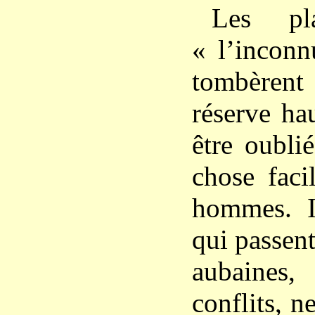
Les pla
« l’inconn
tombère
réserve hau
être oublié
chose faci
hommes. I
qui passent
aubaine
conflits, 