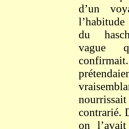
d’un voy
l’habitud
du hasch
vague 
confirma
prétendaie
vraisemb
nourrissa
contrarié.
on l’avait