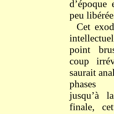
d’époque e
peu libérée
Cet exod
intellect
point bru
coup irré
saurait ana
phases i
jusqu’à l
finale, ce