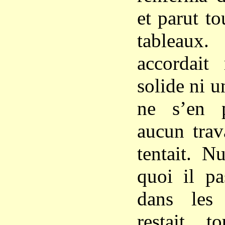
et parut t
tableau
accordait
solide ni un
ne s’en p
aucun trav
tentait. N
quoi il pa
dans les 
restait t