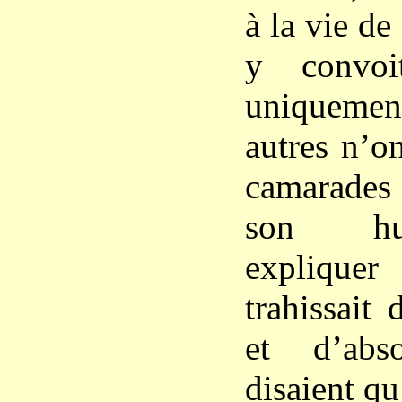
à la vie de
y convoit
uniqueme
autres n’o
camarades 
son hu
explique
trahissait
et d’abs
disaient qu