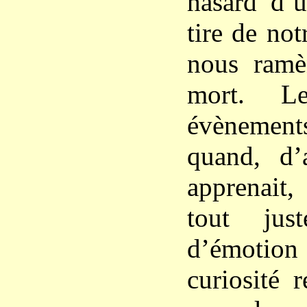
hasard d’u
tire de no
nous ram
mort. L
évènement
quand, d’a
apprenait
tout jus
d’émotio
curiosité 