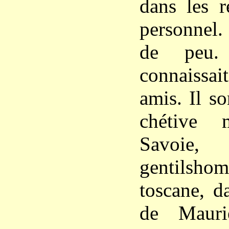
dans les 
personnel. 
de peu
connaissai
amis. Il so
chétive 
Savoie
gentilsho
toscane, d
de Mauri