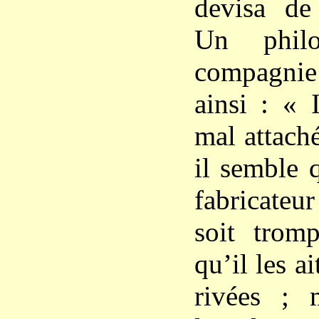
devisa de 
Un phil
compagni
ainsi : « 
mal attaché
il semble 
fabricate
soit trom
qu’il les a
rivées ; 