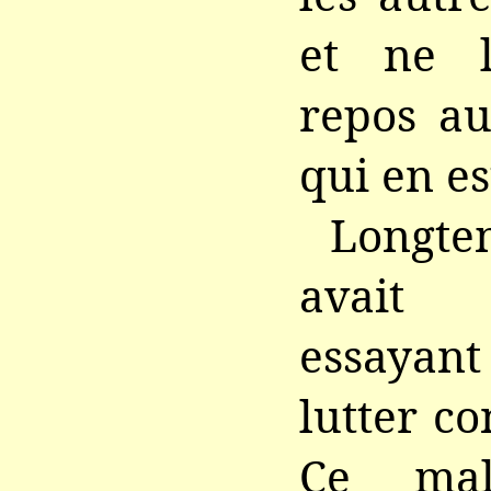
et ne l
repos a
qui en es
Longtem
avait d
essayant
lutter co
Ce mal