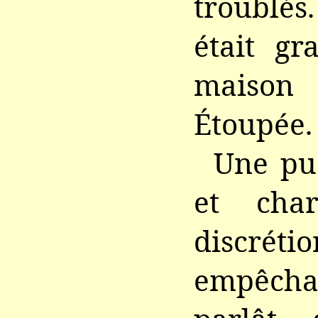
troublés
était gr
maison
Étoupée.
Une pu
et cha
discrét
empêchai