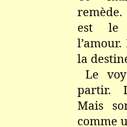
remède.
est le
l’amour. 
la destin
Le voy
partir. 
Mais so
comme un