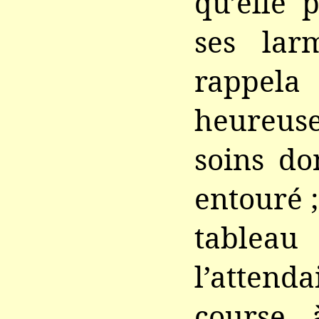
qu’elle 
ses larm
rappela
heureus
soins don
entouré ; 
tablea
l’atten
course 