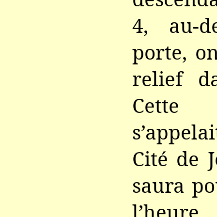
4, au-d
porte, o
relief d
Cett
s’appelai
Cité de 
saura po
l’heur