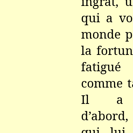
ingrat, 
qui a vo
monde po
la fortun
fatigué 
comme ta
Il a r
d’abord,
qui lui