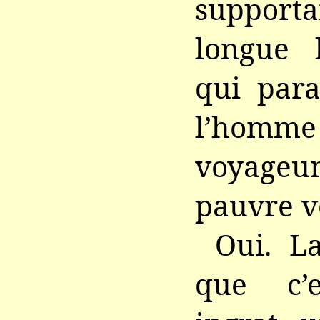
suppo
longue 
qui para
l’hom
voyageu
pauvre v
Oui. L
que c’