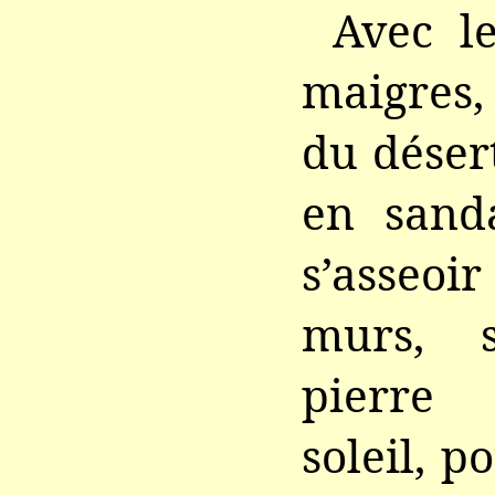
Avec l
maigres,
du désert
en sanda
s’asseoir
murs, 
pierre
soleil, p