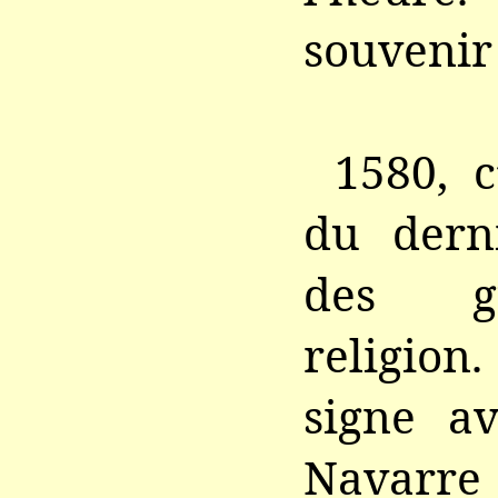
souvenir 
1580, c
du derni
des g
religio
signe a
Navarre 