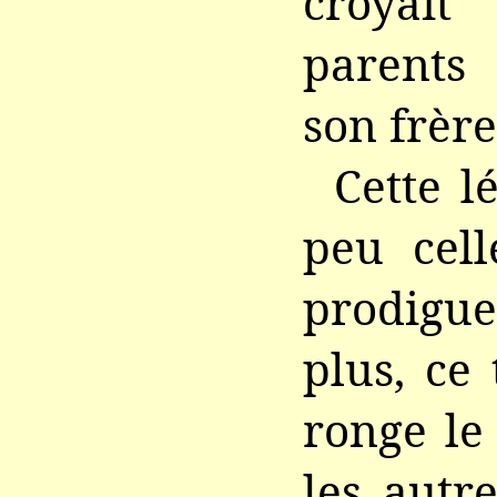
croyai
parents
son frère
Cette l
peu cell
prodigu
plus, ce
ronge le
les autr