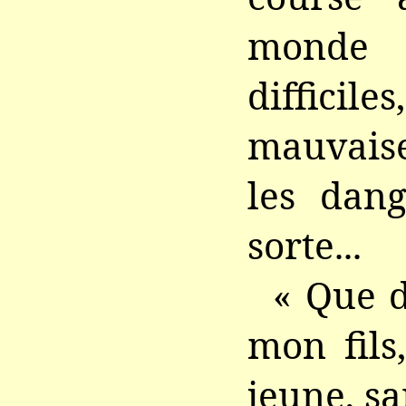
monde :
diffic
mauvaise
les dang
sorte...
« Que d
mon fils,
jeune, sa