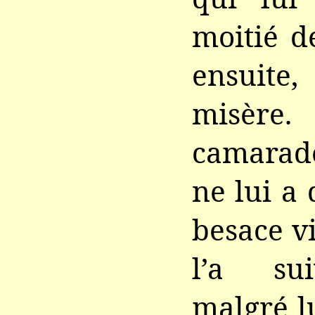
moitié d
ensuite,
misère. 
camarad
ne lui a
besace vi
l’a sui
malgré l