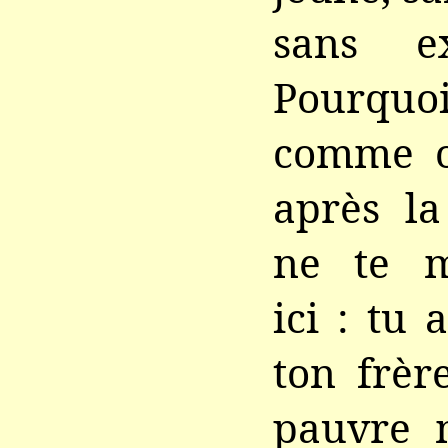
sans e
Pourqu
comme on
après la
ne te m
ici : tu 
ton frèr
pauvre m