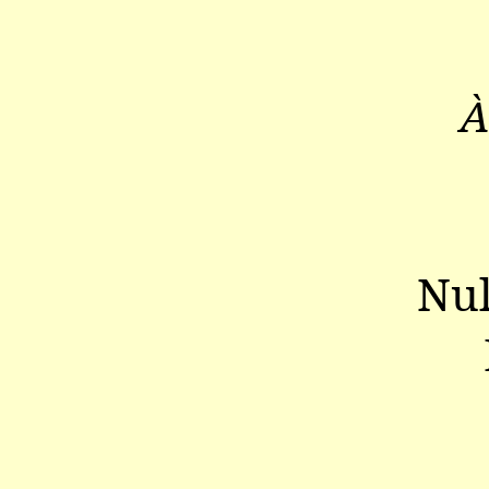
À
Nul