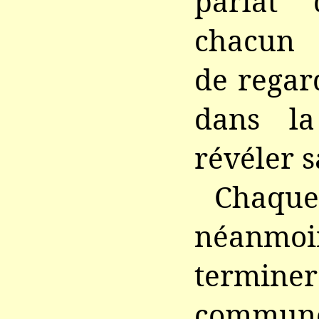
parlât 
chacun d
de regar
dans la
révéler s
Chaq
néanmo
termine
commun