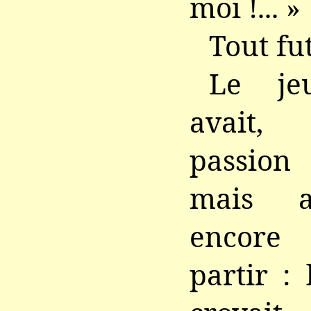
moi !... »
Tout fut
Le je
avait,
passion
mais a
encore l
partir : 