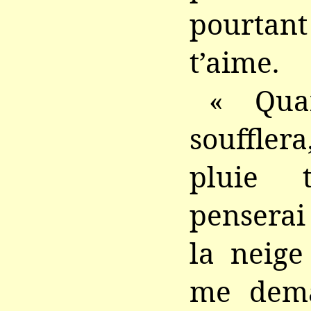
pourtan
t’aime.
« Qua
souffle
pluie 
penserai
la neige 
me dema