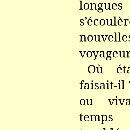
longu
s’écoulè
nouv
voyageur
Où éta
faisait-il
ou viva
temps 