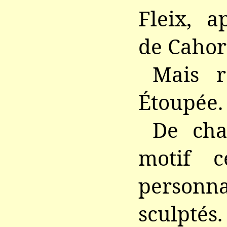
Fleix, a
de Cahors
Mais r
Étoupée.
De cha
motif c
person
sculptés.