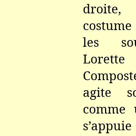
droite
costume 
les so
Loret
Composte
agite 
comme u
s’appuie