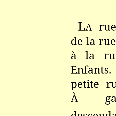
L
rue
A
de la rue
à la ru
Enfants
petite r
À ga
descenda