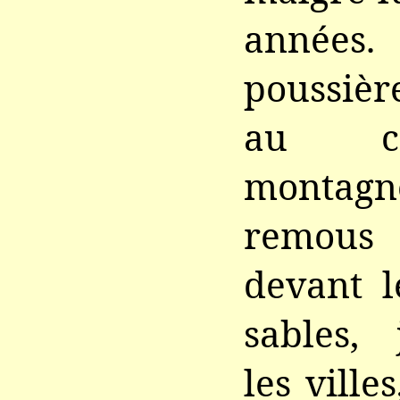
année
poussièr
au c
montagn
remous
devant l
sables,
les ville