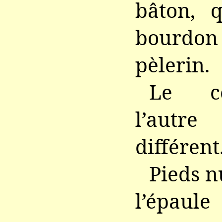
bâton, q
bourdon
pèlerin.
Le c
l’autr
différent
Pieds n
l’épaul