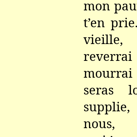
mon pauv
t’en prie
vieill
reverra
mourra
seras l
supplie
nous, 